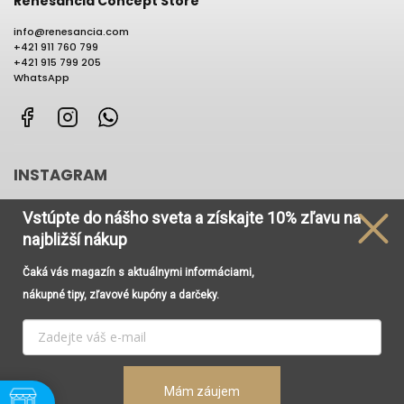
Renesancia Concept Store
info
@
renesancia.com
+421 911 760 799
+421 915 799 205
WhatsApp
Facebook
Instagram
WhatsApp
INSTAGRAM
Vstúpte do nášho sveta
a získajte
10% zľavu na
najbližší nákup
Čaká vás magazín s aktuálnymi informáciami,
Používame cookies, aby sme Vám umožnili pohodlné
nákupné tipy, zľavové kupóny a darčeky.
prehliadanie webu a vďaka analýze prevádzky webu
neustále zlepšovali jeho funkcie, výkon a použiteľnosť. Viac
informácií nájdete v odkaze
Cookies
a
Podmienky
ochrany osobných údajov
.
Vytvoril Shoptet
Copyright 2026
Renesancia Concept Store
. Všetky práva
Mám záujem
Nastavenie
vyhradené.