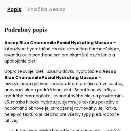
Popis
Značka
Aesop
Podrobný popis
Aesop Blue Chamomile Facial Hydrating Masque
–
intenzívne hydratačná maska s modrým harmančekom,
levanduľou a panthenolom pre okamžité osvieženie a
upokojenie pleti.
Doprajte svojej pleti luxusnú dávku hydratácie s
Aesop
Blue Chamomile Facial Hydrating Masque
–
osviežujúcou gélovou maskou, ktorá prináša úľavu suchej,
unavenej alebo podráždenej pleti. Bohatá na výťažky z
modrého harmančeka, levanduľového oleja a provitamínu
B5, maska hlboko hydratuje, zjemňuje textúru pokožky a
napomáha obnove jej prirodzenej rovnováhy. Jej ľahká,
nelepivá textúra je ideálna pre všetky typy pleti, vrátane
citlivej.
Intenzívna dávka hydratácie pre unavenú, suchú či