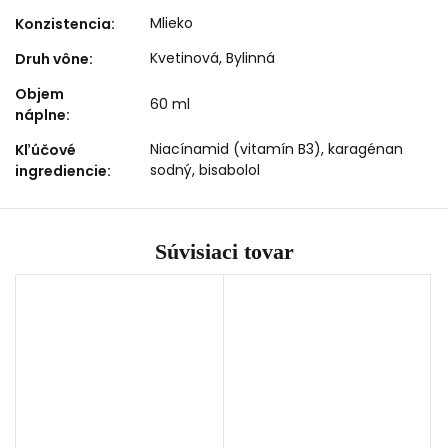
Mlieko
Konzistencia
:
Kvetinová, Bylinná
Druh vône
:
Objem
60 ml
náplne
:
Niacínamid (vitamín B3), karagénan
Kľúčové
sodný, bisabolol
ingrediencie
:
Súvisiaci tovar