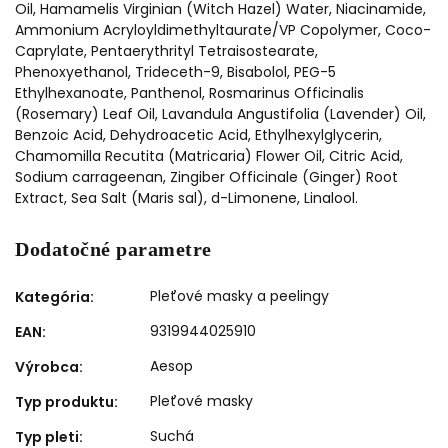
Oil, Hamamelis Virginian (Witch Hazel) Water, Niacinamide,
Ammonium Acryloyldimethyltaurate/VP Copolymer, Coco-
Caprylate, Pentaerythrityl Tetraisostearate,
Phenoxyethanol, Trideceth-9, Bisabolol, PEG-5
Ethylhexanoate, Panthenol, Rosmarinus Officinalis
(Rosemary) Leaf Oil, Lavandula Angustifolia (Lavender) Oil,
Benzoic Acid, Dehydroacetic Acid, Ethylhexylglycerin,
Chamomilla Recutita (Matricaria) Flower Oil, Citric Acid,
Sodium carrageenan, Zingiber Officinale (Ginger) Root
Extract, Sea Salt (Maris sal), d-Limonene, Linalool.
Dodatočné parametre
Pleťové masky a peelingy
Kategória
:
9319944025910
EAN
:
Aesop
Výrobca
:
Pleťové masky
Typ produktu
:
Suchá
Typ pleti
: