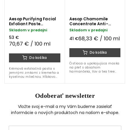
Aesop Purifying Facial
Aesop Chamomile
Exfoliant Paste
Concentrate Anti-
peelingová pleťová
Blemish Masque
Skladom v predajni
Skladom v predajni
pasta 75 ml
pleťová maska 60 ml
53 €
68,33 € / 100 ml
41 €
70,67 € / 100 ml
Do košíka
Do košíka
Čistiaca a upokojujúca maska
na pleť s obsahom
Krémová exfoliačná pasta s
harmančeka, ílov a tea tree
jemnými zrnkami z kremeňa a
oleja, určená na lokálne
kyselinou mliečnou. Hĺbkovo
ošetrenie nedokonalostí a
čistí póry, odstraňuje
zmiernenie zápalov. Ideálna
odumreté bunky a zanecháva
pre mastnú,...
pleť hladkú, zjemnenú a
rozjasnenú.
Odoberať newsletter
Vložte svoj e-mail a my Vám budeme zasielať
informácie o nových produktoch na našom e-shope.