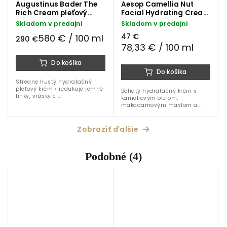
Augustinus Bader The
Aesop Camellia Nut
Rich Cream pleťový
Facial Hydrating Cream
krém 50 ml
pleťový krém 60 ml
Skladom v predajni
Skladom v predajni
47 €
580 € / 100 ml
290 €
78,33 € / 100 ml
Do košíka
Do košíka
Stredne hustý hydratačný
pleťový krém • redukuje jemné
Bohatý hydratačný krém s
linky, vrásky či
kaméliovým olejom,
hyperpigmentáciu • zlepšuje
makadamovým maslom a
textúru pleti • patentovaná
výťažkami z harmančeka, ktorý
technologia TFC8® • Vitamín E
vyživuje, upokojuje a chráni
•...
suchú a citlivú pleť pred
Zobraziť ďalšie
stratou vlhkosti.
Podobné (4)