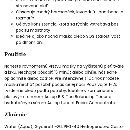
stresovanú pleť
Obsahuje modrý harmanček, levanduľu, panthenol a
rozmarín
Gélová konzistencia, ktorá sa rýchlo vstrebáva bez
pocitu mastnoty
Ideálne aj ako nočná maska alebo SOS starostlivosť
po dlhom dni
Použitie
Naneste rovnomernú vrstvu masky na vyčistenú pleť tváre
a krku. Nechajte pôsobiť 15 minút alebo dlhšie, následne
opláchnite alebo zotrite. Pre intenzívnejší účinok môžete
masku nechať pôsobiť počas celej noci. Používajte 1–2x
týždenne alebo podľa potreby. Ideálne v kombinácii s
pleťovým tonerom Aesop B & Tea Balancing Toner a
hydratačným sérom Aesop Lucent Facial Concentrate.
Zloženie
Water (Aqua), Glycereth-26, PEG-40 Hydrogenated Castor