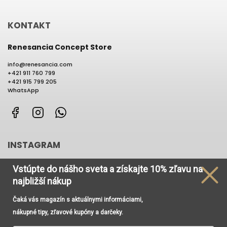
KONTAKT
Renesancia Concept Store
info
@
renesancia.com
+421 911 760 799
+421 915 799 205
WhatsApp
Facebook
Instagram
WhatsApp
INSTAGRAM
Vstúpte do nášho sveta
a získajte
10% zľavu na
najbližší nákup
Čaká vás magazín s aktuálnymi informáciami,
Používame cookies, aby sme Vám umožnili pohodlné
nákupné tipy, zľavové kupóny a darčeky.
prehliadanie webu a vďaka analýze prevádzky webu