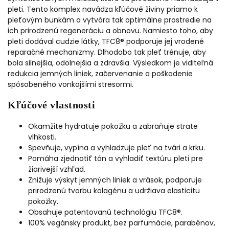
pleti. Tento komplex navádza kľúčové živiny priamo k
pleťovým bunkám a vytvára tak optimálne prostredie na
ich prirodzenú regeneráciu a obnovu. Namiesto toho, aby
pleti dodával cudzie látky, TFC8® podporuje jej vrodené
reparačné mechanizmy. Dlhodobo tak pleť trénuje, aby
bola silnejšia, odolnejšia a zdravšia. Výsledkom je viditeľná
redukcia jemných liniek, začervenanie a poškodenie
spôsobeného vonkajšími stresormi.
Kľúčové vlastnosti
Okamžite hydratuje pokožku a zabraňuje strate
vlhkosti.
Spevňuje, vypína a vyhladzuje pleť na tvári a krku.
Pomáha zjednotiť tón a vyhladiť textúru pleti pre
žiarivejší vzhľad.
Znižuje výskyt jemných liniek a vrások, podporuje
prirodzenú tvorbu kolagénu a udržiava elasticitu
pokožky.
Obsahuje patentovanú technológiu TFC8®.
100% vegánsky produkt, bez parfumácie, parabénov,