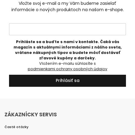
Vložte svoj e-mail a my Vám budeme zasielať
informácie o nových produktoch na našom e-shope.
Prihláste sa a buďte s nami v kontakte. Čaká vás
magazín s aktuálnymi informáciami z nášho sveta,
vrátane nákupných tipov a budete môcť dostávať
zľavové kupóny a darčeky.
Vložením e-mailu súhlasíte s
podmienkami ochrany osobných údajov
Prihlásiť sa
ZÁKAZNÍCKY SERVIS
Časté otázky