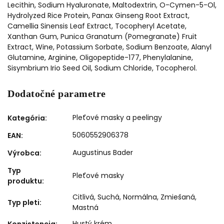
Lecithin, Sodium Hyaluronate, Maltodextrin, O-Cymen-5-Ol,
Hydrolyzed Rice Protein, Panax Ginseng Root Extract,
Camellia Sinensis Leaf Extract, Tocopheryl Acetate,
Xanthan Gum, Punica Granatum (Pomegranate) Fruit
Extract, Wine, Potassium Sorbate, Sodium Benzoate, Alanyl
Glutamine, Arginine, Oligopeptide-177, Phenylalanine,
Sisymbrium Irio Seed Oil, Sodium Chloride, Tocopherol
.
Dodatočné parametre
Pleťové masky a peelingy
Kategória
:
5060552906378
EAN
:
Augustinus Bader
Výrobca
:
Typ
Pleťové masky
produktu
:
Citlivá
,
Suchá
,
Normálna
,
Zmiešaná
,
Typ pleti
:
Mastná
Hustý krém