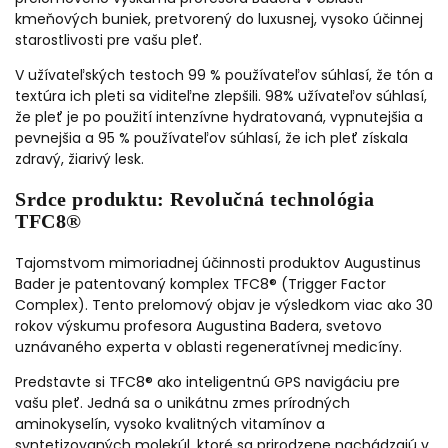
kmeňových buniek, pretvorený do luxusnej, vysoko účinnej
starostlivosti pre vašu pleť.
V užívateľských testoch 99 % používateľov súhlasí, že tón a
textúra ich pleti sa viditeľne zlepšili. 98% užívateľov súhlasí,
že pleť je po použití intenzívne hydratovaná, vypnutejšia a
pevnejšia a 95 % používateľov súhlasí, že ich pleť získala
zdravý, žiarivý lesk.
Srdce produktu: Revolučná technológia
TFC8®
Tajomstvom mimoriadnej účinnosti produktov Augustinus
Bader je patentovaný komplex TFC8® (Trigger Factor
Complex). Tento prelomový objav je výsledkom viac ako 30
rokov výskumu profesora Augustina Badera, svetovo
uznávaného experta v oblasti regeneratívnej medicíny.
Predstavte si TFC8® ako inteligentnú GPS navigáciu pre
vašu pleť. Jedná sa o unikátnu zmes prírodných
aminokyselín, vysoko kvalitných vitamínov a
syntetizovaných molekúl, ktoré sa prirodzene nachádzajú v