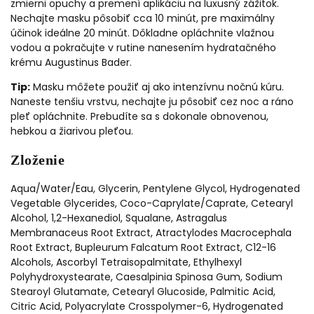
zmierni opuchy a premení aplikáciu na luxusný zážitok.
Nechajte masku pôsobiť cca 10 minút, pre maximálny
účinok ideálne 20 minút. Dôkladne opláchnite vlažnou
vodou a pokračujte v rutine nanesením hydratačného
krému Augustinus Bader.
Tip:
Masku môžete použiť aj ako intenzívnu nočnú kúru.
Naneste tenšiu vrstvu, nechajte ju pôsobiť cez noc a ráno
pleť opláchnite. Prebudíte sa s dokonale obnovenou,
hebkou a žiarivou pleťou.
Zloženie
Aqua/Water/Eau, Glycerin, Pentylene Glycol, Hydrogenated
Vegetable Glycerides, Coco-Caprylate/Caprate, Cetearyl
Alcohol, 1,2-Hexanediol, Squalane, Astragalus
Membranaceus Root Extract, Atractylodes Macrocephala
Root Extract, Bupleurum Falcatum Root Extract, C12-16
Alcohols, Ascorbyl Tetraisopalmitate, Ethylhexyl
Polyhydroxystearate, Caesalpinia Spinosa Gum, Sodium
Stearoyl Glutamate, Cetearyl Glucoside, Palmitic Acid,
Citric Acid, Polyacrylate Crosspolymer-6, Hydrogenated