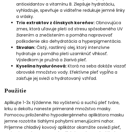
antioxidantov a vitamínu B. Zlepšuje hydratáciu,
vyhladzuje, spevňuje a viditeľne redukuje jemné linky
a vrásky.
Trio extraktov z čínskych koreňov:
Obnovujúca
zmes, ktorá uľavuje pleti od stresu spôsobeného UV
žiarením a znečistením a pomáha napravovať
poškodenie ako dehydratácia a hyperpigmentácia.
Skvalan:
Čistý, rastlinný olej, ktorý intenzívne
hydratuje a pomáha pleti uzamknúť vlhkosť.
Výsledkom je pružná a žiarivá pleť.
Kyselina hyalurónová:
Ktorá na seba dokáže viazať
obrovské množstvo vody. Efektívne pleť vypĺňa a
zaisťuje jej svieži a hydratovaný vzhľad.
Použitie
Aplikujte 1-3x týždenne. Na vyčistenú a suchú pleť tváre,
krku a dekoltu naneste primerané množstvo masky.
Pomocou priloženého hypoalergénneho aplikátora masku
jemne rozotrite tiahlymi pohybmi smerujúcimi nahor.
Príjemne chladivý kovový aplikátor okamžite osvieži pleť,