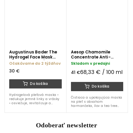
Augustinus Bader The
Aesop Chamomile
Hydrogel Face Mask
Concentrate Anti-
pleťová maska (single-
Blemish Masque
Očakávame do 2 týždňov
Skladom v predajni
pack)
pleťová maska 60 ml
30 €
68,33 € / 100 ml
41 €
Do košíka
Do košíka
Hydrogelová pleťová maska •
Čistiaca a upokojujúca maska
redukuje jemné linky a vrásky
na pleť s obsahom
• osviežuje, revitalizuje a
harmančeka, ílov a tea tree
rozjasnuje pleť • hĺbkovo
oleja, určená na lokálne
hydratuje a vyživuje •
ošetrenie nedokonalostí a
patentovaná...
zmiernenie zápalov. Ideálna
pre mastnú,...
Odoberať newsletter