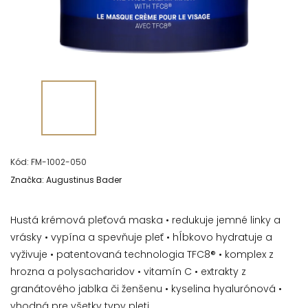
Kód:
FM-1002-050
Značka:
Augustinus Bader
Hustá krémová pleťová maska
• redukuje jemné linky a
vrásky • vypína a spevňuje pleť • hĺbkovo hydratuje a
vyživuje • patentovaná technologia TFC8® • komplex z
hrozna a polysacharidov • vitamín C • extrakty z
granátového jablka či ženšenu • kyselina hyalurónová •
vhodná pre všetky typy pleti