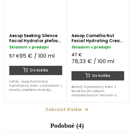
Aesop Seeking Silence
Aesop Camellia Nut
Facial Hydrator pleťové
Facial Hydrating Cream
mlieko 60 ml
pleťový krém 60 ml
Skladom v predajni
Skladom v predajni
47 €
95 € / 100 ml
57 €
78,33 € / 100 ml
Do košíka
Do košíka
Ľahký, neparfumovaný
hydratačný krém s extraktom z
Bohatý hydratačný krém s
koreňa sladkého drievka,
kaméliovým olejom,
bisabololom a skvalánom.
makadamovým maslom a
Zmierňuje začervenanie,
výťažkami z harmančeka, ktorý
podráždenie a obnovuje
vyživuje, upokojuje a chráni
komfort citlivej pleti.
suchú a citlivú pleť pred
Zobraziť ďalšie
stratou vlhkosti.
Podobné (4)