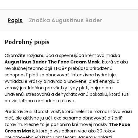
Popis
Značka
Augustinus Bader
Podrobný popis
Okamžite rozjasňujúca a spevňujúca krémová maska
Augustinus Bader The Face Cream Mask
, ktorá vďaka
revolučnej technológii TFC8® prebúdza prirodzenú
schopnosť pleti sa obnovovať. Intenzívne hydratuje,
vyhladzuje vrásky a navracia unavenej pleti energiu a
zdravý jas. Ideálna pre všetky typy pleti, najmä pre
unavenú, stresovanú a dehydratovanú pokožku, ktorá túži
po viditeľnom omladení a úľave.
Predstavte si starostlivosť, ktorá nielenže rozmaznáva vašu
pleť, ale aktívne ju učí, ako sa sama obnovovať a žiariť
zdravím. Presne to je poslaním krémovej masky
The Face
Cream Mask
, ktorá je výsledkom viac ako 30 rokov
prelomového výskumu profesora Badera v oblasti