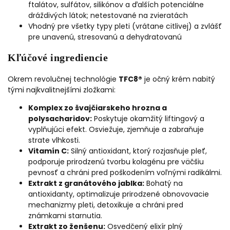
ftalátov, sulfátov, silikónov a ďalších potenciálne
dráždivých látok; netestované na zvieratách
Vhodný pre všetky typy pleti (vrátane citlivej) a zvlášť
pre unavenú, stresovanú a dehydratovanú
Kľúčové ingrediencie
Okrem revolučnej technológie
TFC8®
je očný krém nabitý
tými najkvalitnejšími zložkami:
Komplex zo švajčiarskeho hrozna a
polysacharidov:
Poskytuje okamžitý liftingový a
vyplňujúci efekt. Osviežuje, zjemňuje a zabraňuje
strate vlhkosti.
Vitamín C:
Silný antioxidant, ktorý rozjasňuje pleť,
podporuje prirodzenú tvorbu kolagénu pre väčšiu
pevnosť a chráni pred poškodením voľnými radikálmi.
Extrakt z granátového jablka:
Bohatý na
antioxidanty, optimalizuje prirodzené obnovovacie
mechanizmy pleti, detoxikuje a chráni pred
známkami starnutia.
Extrakt zo ženšenu:
Osvedčený elixír plný