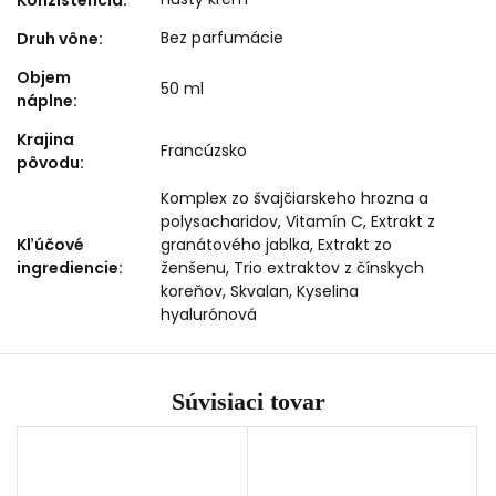
Konzistencia
:
Bez parfumácie
Druh vône
:
Objem
50 ml
náplne
:
Krajina
Francúzsko
pôvodu
:
Komplex zo švajčiarskeho hrozna a
polysacharidov, Vitamín C, Extrakt z
Kľúčové
granátového jablka, Extrakt zo
ingrediencie
:
ženšenu, Trio extraktov z čínskych
koreňov, Skvalan, Kyselina
hyalurónová
Súvisiaci tovar