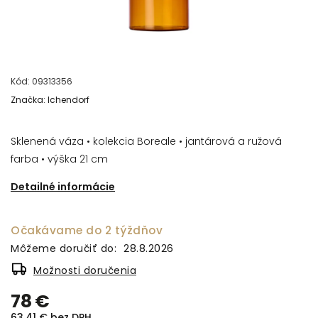
Kód:
09313356
Značka:
Ichendorf
Sklenená váza
•
kolekcia Boreale
•
jantárová a ružová
farba
•
výška 21 cm
Detailné informácie
Očakávame do 2 týždňov
Môžeme doručiť do:
28.8.2026
Možnosti doručenia
78 €
63,41 € bez DPH