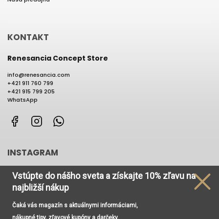
KONTAKT
Renesancia Concept Store
info
@
renesancia.com
+421 911 760 799
+421 915 799 205
WhatsApp
Facebook
Instagram
WhatsApp
INSTAGRAM
Vstúpte do nášho sveta
a získajte
10% zľavu na
najbližší nákup
Čaká vás magazín s aktuálnymi informáciami,
Používame cookies, aby sme Vám umožnili pohodlné
nákupné tipy, zľavové kupóny a darčeky.