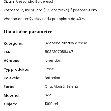
Dizajn: Alessandra Baldereschi
Rozmery: výška 26 cm (+ 5 cm zátka) / priemer 8 cm
Vhodné do umývačky riadu pri teplote do 40 °C.
Dodatočné parametre
Sklenené džbány a fľaše
Kategória
:
8032397056447
EAN
:
Ichendorf
Výrobca
:
Fľaše
Typ produktu
:
Botanica
Kolekcia
:
Číra
,
Modrá
,
Zelená
Farba
:
Sklo
Materiál
:
1000 ml
Objem
: