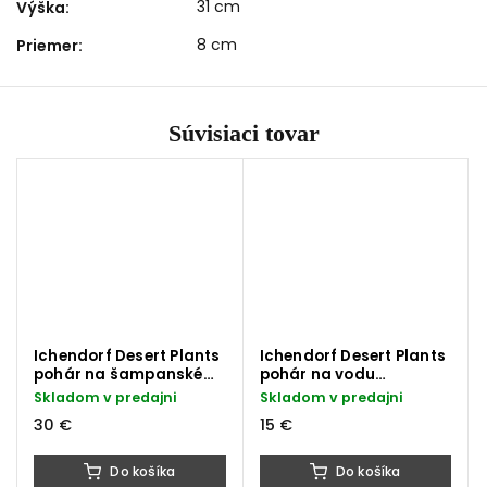
31 cm
Výška
:
8 cm
Priemer
:
Súvisiaci tovar
Ichendorf Desert Plants
Ichendorf Desert Plants
pohár na šampanské
pohár na vodu
kaktus zelený 300 ml
kaktusový kvet ružový
Skladom v predajni
Skladom v predajni
350 ml
30 €
15 €
Do košíka
Do košíka