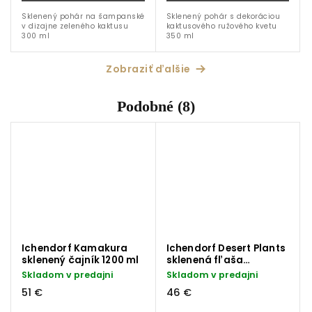
Sklenený pohár na šampanské
Sklenený pohár s dekoráciou
v dizajne zeleného kaktusu
kaktusového ružového kvetu
300 ml
350 ml
Zobraziť ďalšie
Podobné (8)
Ichendorf Kamakura
Ichendorf Desert Plants
sklenený čajník 1200 ml
sklenená fľaša
kaktusový kvet ružový
Skladom v predajni
Skladom v predajni
1150 ml
51 €
46 €