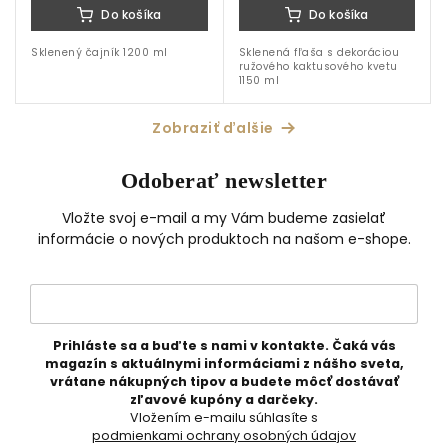
Do košíka
Do košíka
Sklenený čajník 1200 ml
Sklenená fľaša s dekoráciou
ružového kaktusového kvetu
1150 ml
Zobraziť ďalšie
Odoberať newsletter
Vložte svoj e-mail a my Vám budeme zasielať
informácie o nových produktoch na našom e-shope.
Prihláste sa a buďte s nami v kontakte. Čaká vás
magazín s aktuálnymi informáciami z nášho sveta,
vrátane nákupných tipov a budete môcť dostávať
zľavové kupóny a darčeky.
Vložením e-mailu súhlasíte s
podmienkami ochrany osobných údajov