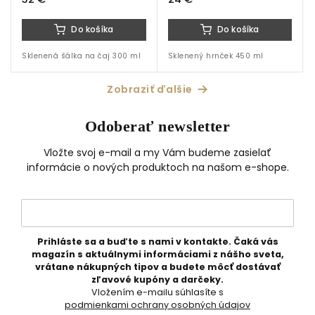
Do košíka
Do košíka
Sklenená šálka na čaj 300 ml
Sklenený hrnček 450 ml
Zobraziť ďalšie
Odoberať newsletter
Vložte svoj e-mail a my Vám budeme zasielať
informácie o nových produktoch na našom e-shope.
Prihláste sa a buďte s nami v kontakte. Čaká vás
magazín s aktuálnymi informáciami z nášho sveta,
vrátane nákupných tipov a budete môcť dostávať
zľavové kupóny a darčeky.
Vložením e-mailu súhlasíte s
podmienkami ochrany osobných údajov