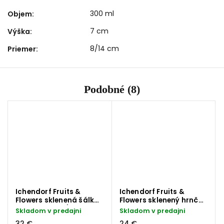
300 ml
Objem
:
7 cm
Výška
:
8/14 cm
Priemer
:
Podobné (8)
Ichendorf Fruits &
Ichendorf Fruits &
Flowers sklenená šálka
Flowers sklenený hrnček
na čaj žalude/slimák
so žabkou 450 ml
Skladom v predajni
Skladom v predajni
300 ml
32 €
24 €