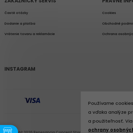
ZÁKAZNÍCKY SERVIS
PRÁVNE IN
Časté otázky
Cookies
Dodanie a platba
Obchodné podmi
Vrátenie tovaru a reklamácie
Ochrana osobnýc
INSTAGRAM
Používame cookies
a vďaka analýze pr
a použiteľnosť. Vi
ochrany osobnýc
Copyright 2026
Renesancia Concept Store
. Všetky práva vyhradené.