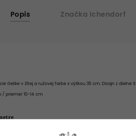
Popis
Značka
Ichendorf
ie Gelée v žltej a ružovej farbe s výškou 35 cm. Dizajn z dielne 
 / priemer 10-14 cm
metre
Sklenené vázy