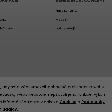
FORMÁCIE
RENESANCIA CONCEPT
Naše kontakty
enky
Magazín
h údajov
Naša predajňa
, aby sme Vám umožnili pohodlné prehliadanie webu
evádzky webu neustále zlepšovali jeho funkcie, výkon
ac informácií nájdete v odkaze
Cookies
a
Podmienky
h údajov
.