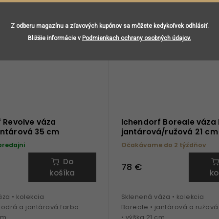
Z odberu magazínu a zľavových kupónov sa môžete kedykoľvek odhlásiť.
Bližšie informácie v
Podmienkach ochrany osobných údajov.
 Revolve váza
Ichendorf Boreale váza 
ntárová 35 cm
jantárová/ružová 21 cm
predajni
Očakávame do 2 týždňov
Do
78 €
košíka
ko
za • kolekcia
Sklenená váza • kolekcia
modrá a jantárová farba
Boreale • jantárová a ružová
 cm
• výška 21 cm