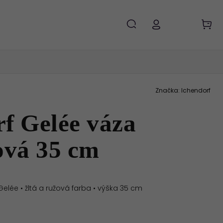
Značka:
Ichendorf
f Gelée váza
ová 35 cm
 Gelée
•
žltá a ružová farba
•
výška 35 cm