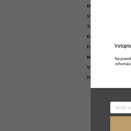
EAN
:
Výrobca
:
Typ produktu
:
Kolekcia
:
Vstúpte
Farba
:
Materiál
:
Na pravid
informác
Výška
:
Priemer
: