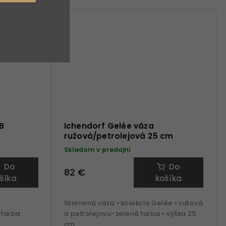
B
Ichendorf Gelée váza
ružová/petrolejová 25 cm
Skladom v predajni
Do
Do
82 €
šíka
košíka
Sklenená váza • kolekcia Gelée • ružová
 farba
a petrolejovo-zelená farba • výška 25
cm