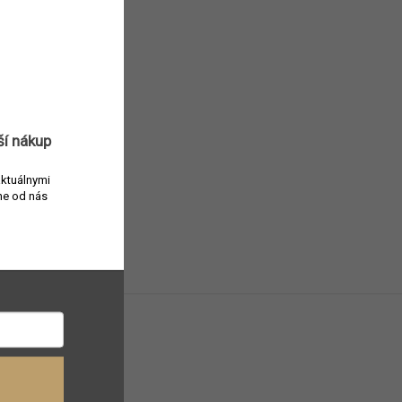
ší nákup
aktuálnymi
e od nás