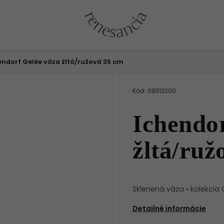
endorf Gelée váza žltá/ružová 35 cm
Kód:
09313200
Ichendor
žltá/ruž
Sklenená váza
•
kolekcia
Detailné informácie