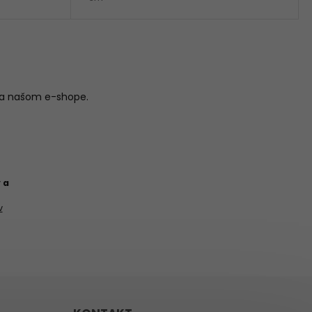
na našom e-shope.
 a
v