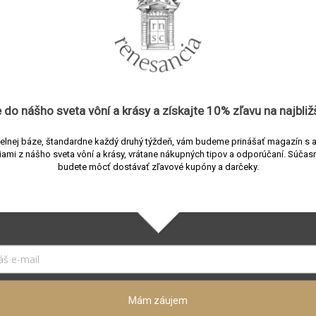
8032397061984
Ichendorf
Vázy
Gelée
 do nášho sveta vôní a
krásy
a získajte
10% zľavu
na najbliž
Ružová
,
Žltá
Sklo
elnej báze, štandardne každý druhý týždeň, vám budeme prinášať magazín s 
iami z nášho sveta vôní a krásy, vrátane nákupných tipov a odporúčaní.
Súčasn
35 cm
budete môcť dostávať zľavové kupóny a darčeky.
10/14 cm
Podobné (4)
Mám záujem