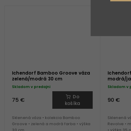
Ichendorf Bamboo Groove váza
Ichendorf
zelená/modrá 30 cm
modrá/ja
Skladom v predajni
Skladom v 
Do
75 €
90 €
košíka
Sklenená váza • kolekcia Bamboo
Sklenená vá
Groove • zelená a modrá farba • výška
Revolve • 
30 cm
• výška 35