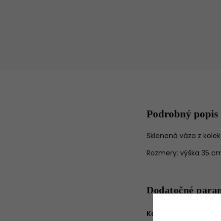
Podrobný popis
Sklenená váza z kolekc
Rozmery: výška 35 cm
Dodatočné para
Kategória
: