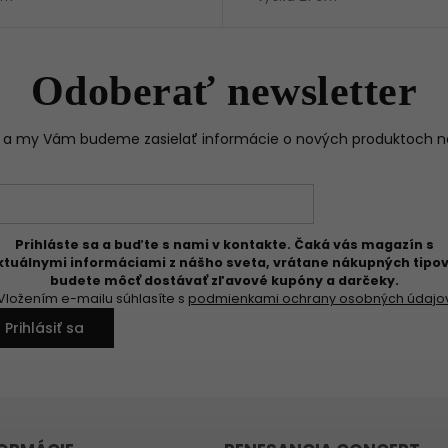
Odoberať newsletter
il a my Vám budeme zasielať informácie o nových produktoch 
Prihláste sa a buďte s nami v kontakte. Čaká vás magazín s
ktuálnymi informáciami z nášho sveta, vrátane nákupných tipov
budete môcť dostávať zľavové kupóny a darčeky.
Vložením e-mailu súhlasíte s
podmienkami ochrany osobných údajo
Prihlásiť sa