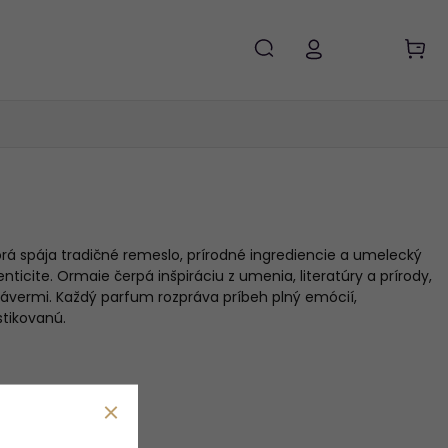
orá spája tradičné remeslo, prírodné ingrediencie a umelecký
ticite. Ormaie čerpá inšpiráciu z umenia, literatúry a prírody,
závermi. Každý parfum rozpráva príbeh plný emócií,
stikovanú.