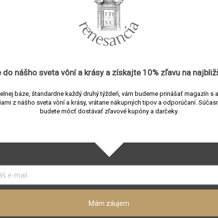
Odoberať newsletter
il a my Vám budeme zasielať informácie o nových produktoch 
 do nášho sveta vôní a
krásy
a získajte
10% zľavu
na najbliž
elnej báze, štandardne každý druhý týždeň, vám budeme prinášať magazín s 
iami z nášho sveta vôní a krásy, vrátane nákupných tipov a odporúčaní.
Súčasn
Prihláste sa a buďte s nami v kontakte. Čaká vás magazín s
budete môcť dostávať zľavové kupóny a darčeky.
ktuálnymi informáciami z nášho sveta, vrátane nákupných tipov
budete môcť dostávať zľavové kupóny a darčeky.
Vložením e-mailu súhlasíte s
podmienkami ochrany osobných údajo
Prihlásiť sa
Mám záujem
FORMÁCIE
RENESANCIA CONCEPT