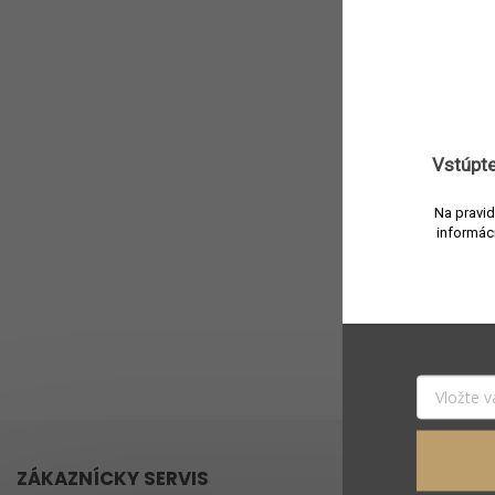
Vložte svoj e-ma
Vstúpte
Na pravid
informác
a
ZÁKAZNÍCKY SERVIS
PRÁVNE IN