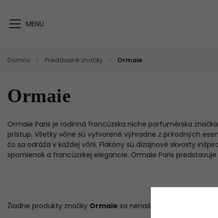
Domov
/
Predávané značky
/
Ormaie
Ormaie
Ormaie Paris je rodinná francúzska niche parfumérska značka
prístup. Všetky vône sú vytvorené výhradne z prírodných esenci
čo sa odráža v každej vôni. Flakóny sú dizajnové skvosty in
spomienok a francúzskej elegancie. Ormaie Paris predstavuje n
Žiadne produkty značky
Ormaie
sa nenašli...