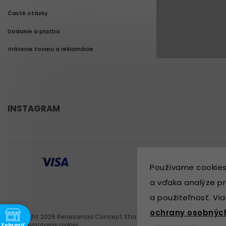
Časté otázky
Cookies
Dodanie a platba
Obchodné podmi
Vrátenie tovaru a reklamácie
Ochrana osobnýc
INSTAGRAM
Používame cookies
a vďaka analýze pr
a použiteľnosť. Vi
ochrany osobnýc
Copyright 2026
Renesancia Concept Store
. Všetky práva vyhradené.
Upraviť nastavenie cookies
Zobraziť