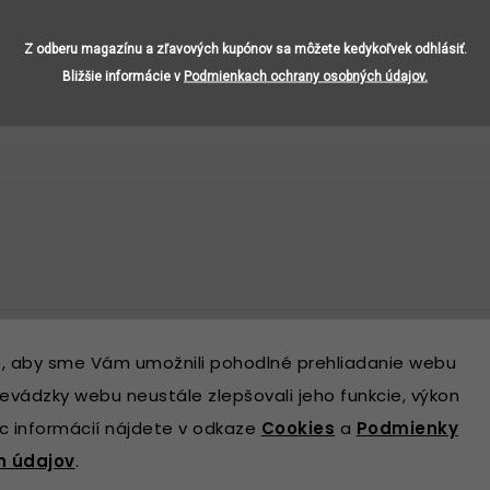
Naše kontakty
Z odberu magazínu a zľavových kupónov sa môžete kedykoľvek odhlásiť.
enky
Magazín
Bližšie informácie v
Podmienkach ochrany osobných údajov.
h údajov
Naša predajňa
, aby sme Vám umožnili pohodlné prehliadanie webu
evádzky webu neustále zlepšovali jeho funkcie, výkon
ac informácií nájdete v odkaze
Cookies
a
Podmienky
h údajov
.