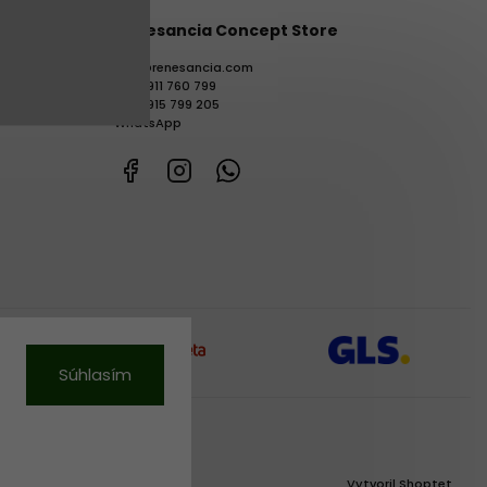
Renesancia Concept Store
info
@
renesancia.com
+421 911 760 799
+421 915 799 205
WhatsApp
Facebook
Instagram
WhatsApp
Súhlasím
Vytvoril Shoptet