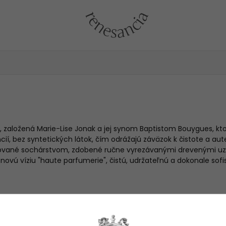
, založená Marie-Lise Jonak a jej synom
Baptistom Bouygues,
kt
í, bez syntetických látok, čím odrážajú záväzok k čistote a auten
špirované sochárstvom, zdobené ručne vyrezávanými drevenými u
ovú víziu "haute parfumerie", čistú, udržateľnú a dokonale sofi