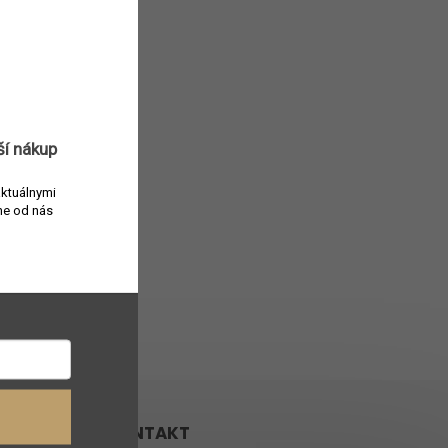
na našom e-shope.
ší nákup
aktuálnymi
e od nás
 a
v
KONTAKT