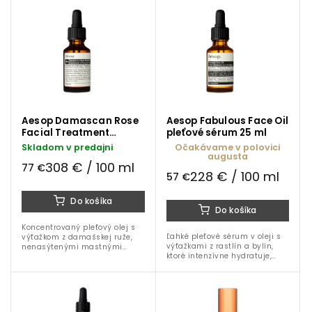
Najpredávanejšie
Aesop Damascan Rose
Aesop Fabulous Face Oil
Facial Treatment
pleťové sérum 25 ml
pleťové sérum 25 ml
Skladom v predajni
Očakávame v polovici
augusta
308 € / 100 ml
77 €
228 € / 100 ml
57 €
Do košíka
Do košíka
Koncentrovaný pleťový olej s
Ľahké pleťové sérum v oleji s
výťažkom z damašskej ruže,
výťažkami z rastlín a bylín,
nenasýtenými mastnými
ktoré intenzívne hydratuje,
kyselinami a rastlinnými
zjemňuje a rozjasňuje
olejmi. Intenzívne vyživuje,
unavenú a mdlú pleť. Ideálne
zjemňuje a obnovuje suchú,
najmä pre normálnu, suchú a
mdlú alebo...
dehydrovanú...