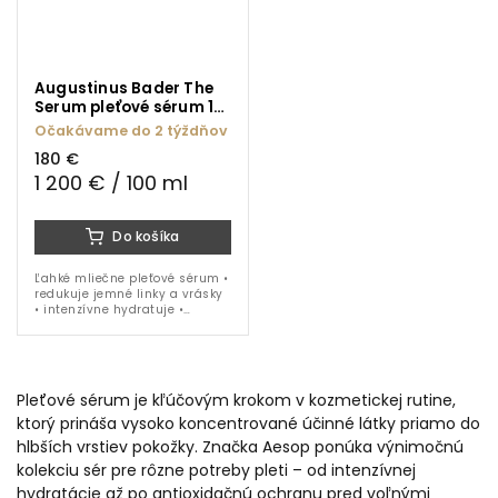
Augustinus Bader The
Serum pleťové sérum 15
ml
Očakávame do 2 týždňov
180 €
1 200 € / 100 ml
Do košíka
Ľahké mliečne pleťové sérum •
redukuje jemné linky a vrásky
• intenzívne hydratuje •
posilňuje kožnú bariéru •
patentovaná
technologia TFC8® • Extrakt z
plesnivca...
Pleťové sérum je kľúčovým krokom v kozmetickej rutine,
ktorý prináša vysoko koncentrované účinné látky priamo do
hlbších vrstiev pokožky. Značka Aesop ponúka výnimočnú
kolekciu sér pre rôzne potreby pleti – od intenzívnej
hydratácie až po antioxidačnú ochranu pred voľnými