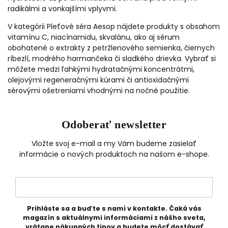
radikálmi a vonkajšími vplyvmi.
V kategórii Pleťové séra Aesop nájdete produkty s obsahom
vitamínu C, niacínamidu, skvalánu, ako aj sérum
obohatené o extrakty z petržlenového semienka, čiernych
ríbezlí, modrého harmančeka či sladkého drievka.
Vybrať si
môžete medzi ľahkými hydratačnými koncentrátmi,
olejovými regeneračnými kúrami či antioxidačnými
sérovými ošetreniami vhodnými na nočné použitie.
Odoberať newsletter
Vložte svoj e-mail a my Vám budeme zasielať
informácie o nových produktoch na našom e-shope.
Prihláste sa a buďte s nami v kontakte. Čaká vás
magazín s aktuálnymi informáciami z nášho sveta,
vrátane nákupných tipov a budete môcť dostávať