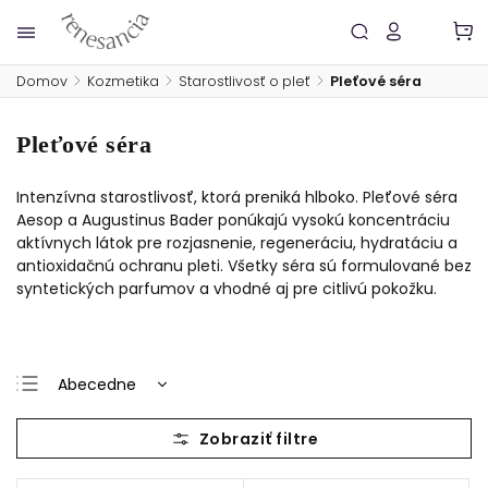
Domov
/
Kozmetika
/
Starostlivosť o pleť
/
Pleťové séra
Pleťové séra
Intenzívna starostlivosť, ktorá preniká hlboko. Pleťové séra
Aesop a Augustinus Bader ponúkajú vysokú koncentráciu
aktívnych látok pre rozjasnenie, regeneráciu, hydratáciu a
antioxidačnú ochranu pleti. Všetky séra sú formulované bez
syntetických parfumov a vhodné aj pre citlivú pokožku.
Abecedne
Najlacnejšie
Najdrahšie