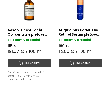
Aesop Lucent Facial
Augustinus Bader The
Concentrate pleťové
Retinol Serum pleťové
sérum 60 ml
sérum 15 ml
Skladom v predajni
Skladom v predajni
115 €
180 €
191,67 € / 100 ml
1 200 € / 100 ml
Do košíka
Do košíka
Ľahké, rýchlo vstrebateľné
sérum s vitamínom C,
niacínamidom a
hydratačnými zložkami pre
rozjasnenie, spevnenie a
ochranu pleti pred vonkajšími
vplyvmi.