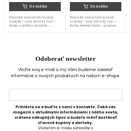
Do košíka
Do košíka
Klasická nearomatizovaná
Klasická nearomatizovaná
sviečka • úzky kónický tvar •
sviečka • úzky kónický tvar •
farba svetlého kameňa •
farba zelená khaki • priemer 2
priemer 2 cm • výška 20 cm •
cm • výška 20 cm • 6 ks
6 ks balenie
balenie
Odoberať newsletter
Vložte svoj e-mail a my Vám budeme zasielať
informácie o nových produktoch na našom e-shope.
Prihláste sa a buďte s nami v kontakte. Čaká vás
magazín s aktuálnymi informáciami z nášho sveta,
vrátane nákupných tipov a budete môcť dostávať
zľavové kupóny a darčeky.
Vložením e-mailu súhlasíte s