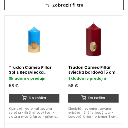
Najdrahšie
Najpredávanejšie
Trudon Cameo Pillar
Trudon Cameo Pillar
Solis Rex sviečka
sviečka bordová 15 cm
zlatá/modrá 15 cm
Skladom v predajni
Skladom v predajni
58 €
58 €
Do košíka
Do košíka
Klasická nearomatizovaná
Klasická nearomatizovaná
sviečka • širší stĺpový tvar •
sviečka • širší stĺpový tvar •
zlatá a modrá farba • priemer
bordová farba • priemer 8 cm
8 cm • výška 15 cm
• výška 15 cm