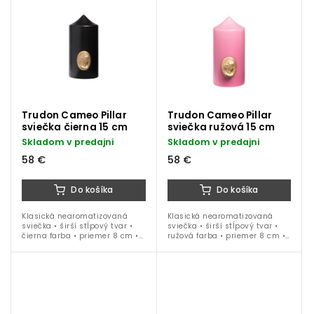
Trudon Cameo Pillar
Trudon Cameo Pillar
sviečka čierna 15 cm
sviečka ružová 15 cm
Skladom v predajni
Skladom v predajni
58 €
58 €
Do košíka
Do košíka
Klasická nearomatizovaná
Klasická nearomatizovaná
sviečka • širší stĺpový tvar •
sviečka • širší stĺpový tvar •
čierna farba • priemer 8 cm •
ružová farba • priemer 8 cm •
výška 15 cm
výška 15 cm