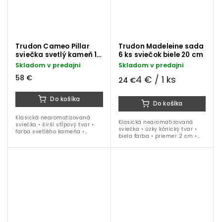
Trudon Cameo Pillar
Trudon Madeleine sada
sviečka svetlý kameň 15
6 ks sviečok biele 20 cm
cm
Skladom v predajni
Skladom v predajni
58 €
4 € / 1 ks
24 €
Do košíka
Do košíka
Klasická nearomatizovaná
Klasická nearomatizovaná
sviečka • širší stĺpový tvar •
sviečka • úzky kónický tvar •
farba svetlého kameňa •
biela farba • priemer 2 cm •
priemer 8 cm • výška 15 cm
výška 20 cm • 6 ks balenie