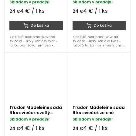
mimóza 20 cm
cm
Skladom v predajni
Skladom v predajni
4 € / 1 ks
4 € / 1 ks
24 €
24 €
Do košíka
Do košíka
Klasická nearomatizovaná
Klasická nearomatizovaná
sviečka • úzky kónický tvar •
sviečka • úzky kónický tvar •
farba oranžová mimosa •
ružová farba • priemer 2 cm •
priemer 2 cm • výška 20 cm •
výška 20 cm • 6 ks balenie
6 ks balenie
Trudon Madeleine sada
Trudon Madeleine sada
6 ks sviečok svetlý
6 ks sviečok zelené
kameň 20 cm
khaki 20 cm
Skladom v predajni
Skladom v predajni
4 € / 1 ks
4 € / 1 ks
24 €
24 €