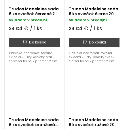
Trudon Madeleine sada
Trudon Madeleine sada
6 ks sviečok červené 20
6 ks sviečok čierne 20
cm
cm
Skladom v predajni
Skladom v predajni
4 € / 1 ks
4 € / 1 ks
24 €
24 €
Do košíka
Do košíka
Klasická nearomatizovaná
Klasická nearomatizovaná
sviečka • úzky kónický tvar •
sviečka • úzky kónický tvar •
červená farba • priemer 2 cm •
čierna farba • priemer 2 cm •
výška 20 cm • 6 ks balenie
výška 20 cm • 6 ks balenie
Trudon Madeleine sada
Trudon Madeleine sada
6 ks sviečok oranžová
6 ks sviečok ružové 20