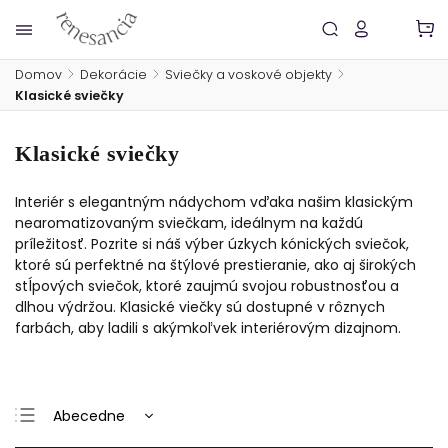
Domov
/
Dekorácie
/
Sviečky a voskové objekty
/
Klasické sviečky
Klasické sviečky
Interiér s elegantným nádychom vďaka našim
klasickým
nearomatizovaným sviečkam, ideálnym na každú
príležitosť. Pozrite si náš výber úzkych kónických sviečok,
ktoré sú perfektné na štýlové prestieranie, ako aj širokých
stĺpových sviečok, ktoré zaujmú svojou robustnosťou a
dlhou výdržou. Klasické viečky sú dostupné v rôznych
farbách, aby ladili s akýmkoľvek interiérovým dizajnom.
Abecedne
Najlacnejšie