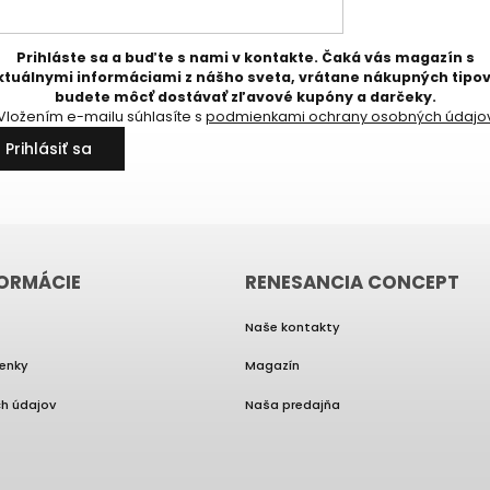
Prihláste sa a buďte s nami v kontakte. Čaká vás magazín s
ktuálnymi informáciami z nášho sveta, vrátane nákupných tipov
budete môcť dostávať zľavové kupóny a darčeky.
Vložením e-mailu súhlasíte s
podmienkami ochrany osobných údajo
Mám záujem
Prihlásiť sa
Z odberu magazínu a zľavových kupónov sa môžete kedykoľvek odhlásiť.
Bližšie informácie v
Podmienkach ochrany osobných údajov.
FORMÁCIE
RENESANCIA CONCEPT
Naše kontakty
enky
Magazín
h údajov
Naša predajňa