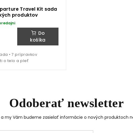
arture Travel Kit sada
kých produktov
predajni
Do
košíka
ada • 7 prípravkov
ti o telo a pleť
e do nášho sveta vôní a
krásy
a získajte
10% zľavu
na na
nákup
Odoberať newsletter
elnej báze, štandardne každý druhý týždeň, vám budeme prinášať magazín s 
ami z nášho sveta vôní a krásy, vrátane nákupných tipov a odporúčaní.
Súčas
il a my Vám budeme zasielať informácie o nových produktoch 
budete môcť dostávať zľavové kupóny a darčeky.