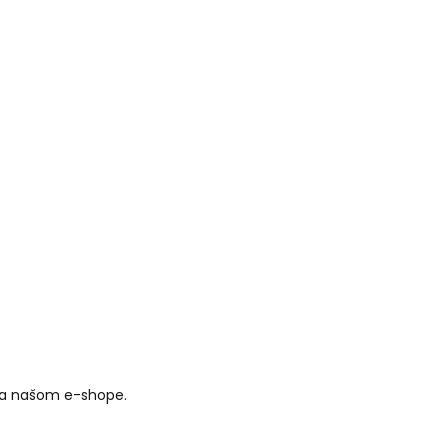
jbližší
aktuálnymi
ne od nás
na našom e-shope.