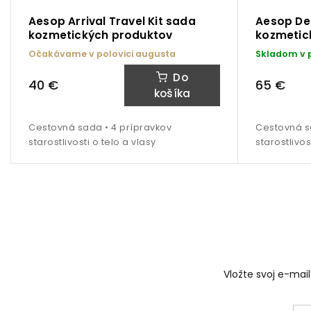
Aesop Arrival Travel Kit sada
Aesop Dep
kozmetických produktov
kozmetic
Očakávame v polovici augusta
Skladom v 
Do
40 €
65 €
košíka
Cestovná sada • 4 prípravkov
Cestovná s
starostlivosti o telo a vlasy
starostlivos
Vstúpt
Na pravid
informáci
Vložte svoj e-ma