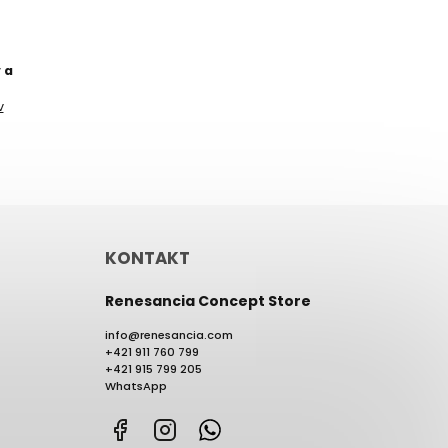
 a
v
KONTAKT
Renesancia Concept Store
info
@
renesancia.com
+421 911 760 799
+421 915 799 205
WhatsApp
Facebook
Instagram
WhatsApp