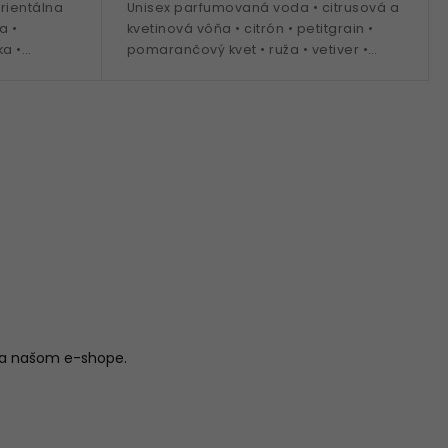
rientálna
Unisex parfumovaná voda • citrusová a
a •
kvetinová vôňa • citrón • petitgrain •
ka •
pomarančový kvet • ruža • vetiver •
a
vanilka • labdanum • ideálna na
obdobie jar / leto
na našom e-shope.