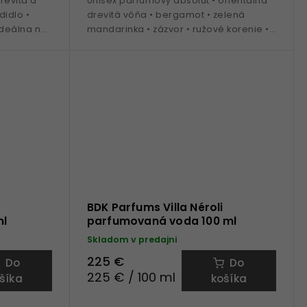
revitá a
Unisex parfumový absolút • orientálna
didlo •
drevitá vôňa • bergamot • zelená
 ideálna na
mandarinka • zázvor • ružové korenie •
céder • pačuli • oud • ideálna na
celoročné nosenie
BDK Parfums Villa Néroli
ml
parfumovaná voda 100 ml
Skladom v predajni
225 €
Do
Do
225 € / 100 ml
šíka
košíka