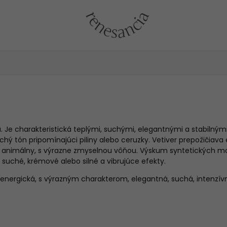
 Je charakteristická teplými, suchými, elegantnými a stabilným
ý tón pripomínajúci piliny alebo ceruzky. Vetiver prepožičiava
 animálny, s výrazne zmyselnou vôňou. Výskum syntetických mol
é suché, krémové alebo silné a vibrujúce efekty.
a, energická, s výrazným charakterom, elegantná, suchá, intenzív