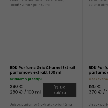
jeseň • zima • jar • 50 ml
zelené tóny
BDK Parfums Gris Charnel Extrait
BDK Parfu
parfumový extrakt 100 ml
parfumov
Skladom v predajni
Očakávame 
280 €
185 €
Do
280 € / 100 ml
370 € / 
košíka
Unisex parfumový extrakt • orientálna
Unisex parf