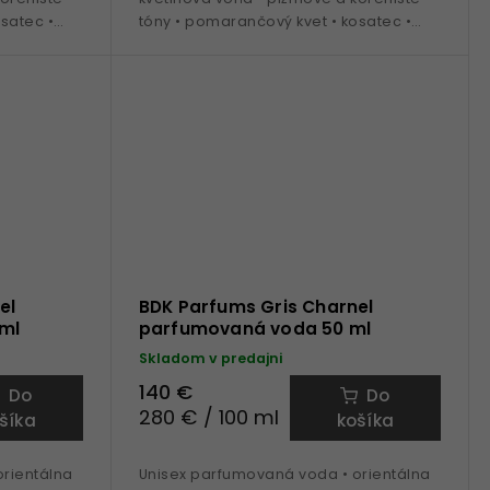
satec •
tóny • pomarančový kvet • kosatec •
na na
tonka • kosatec • oud • ideálna na
celoročné nosenie
el
BDK Parfums Gris Charnel
ml
parfumovaná voda 50 ml
Skladom v predajni
140 €
Do
Do
280 € / 100 ml
šíka
košíka
rientálna
Unisex parfumovaná voda • orientálna