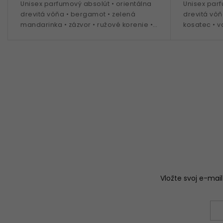
Unisex parfumový absolút • orientálna
Unisex parf
drevitá vôňa • bergamot • zelená
drevitá vôňa
mandarinka • zázvor • ružové korenie •
kosatec • va
céder • pačuli • oud • ideálna na
santalové d
celoročné nosenie
celoročné 
Vložte svoj e-ma