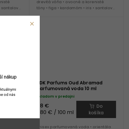
nisté
drevitá vôňa • ovocné a korenisté
• santalové
tóny • figa • kardamóm • iris • santalové
a na
drevo • tonka fazuľa • ideálna na
celoročné nosenie
ší nákup
lasový
BDK Parfums Oud Abramad
parfumovaná voda 10 ml
aktuálnymi
e od nás
Skladom v predajni
48 €
Do
Do
480 € / 100 ml
šíka
košíka
vetinová
Unisex parfumovaná voda • orientála