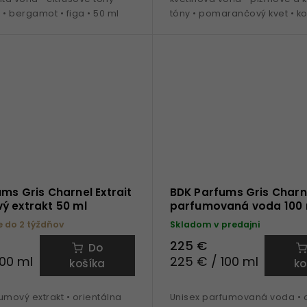
 • bergamot • figa • 50 ml
tóny • pomarančový kvet • ko
tonka • kosatec • oud • ideál
celoročné nosenie
ms Gris Charnel Extrait
BDK Parfums Gris Charn
ý extrakt 50 ml
parfumovaná voda 100 
do 2 týždňov
Skladom v predajni
225 €
Do
100 ml
225 € / 100 ml
košíka
ko
umový extrakt • orientálna
Unisex parfumovaná voda • o