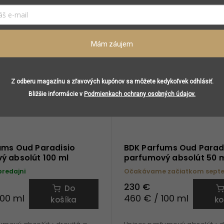
ôňa • ovocné tóny •
vôňa • ovocné tóny • mandar
 • bergamot • ruža •
bergamot • ruža • pomarančo
 kvet • vanilka •
vanilka • akigalawood • ideá
d • ideálna na celoročné
celoročné nosenie
Mám záujem
Z odberu magazínu a zľavových kupónov sa môžete kedykoľvek odhlásiť.
Bližšie informácie v
Podmienkach ochrany osobných údajov.
ums Oud Paradisio
BDK Parfums Oud Parad
ý absolút 100 ml
parfumový absolút 50 
predajni
Očakávame začiatkom sept
230 €
Do
100 ml
460 € / 100 ml
košíka
ko