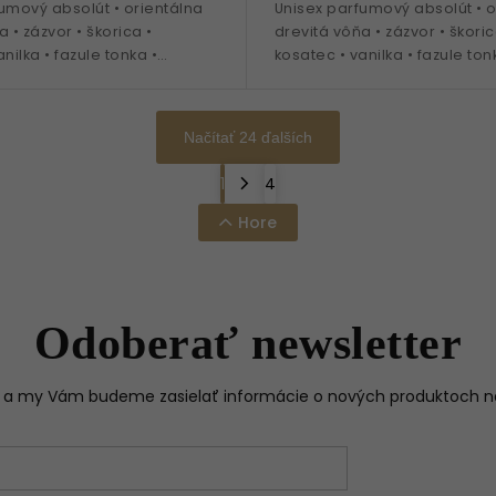
umový absolút • orientálna
Unisex parfumový absolút • o
 • zázvor • škorica •
drevitá vôňa • zázvor • škoric
nilka • fazule tonka •
kosatec • vanilka • fazule ton
revo • ideálna na
santalové drevo • ideálna n
nosenie
celoročné nosenie
Načítať 24 ďalších
1
4
Hore
Odoberať newsletter
il a my Vám budeme zasielať informácie o nových produktoch 