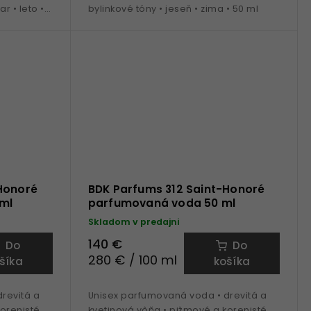
ar • leto •
bylinkové tóny • jeseň • zima • 50 ml
Honoré
BDK Parfums 312 Saint-Honoré
ml
parfumovaná voda 50 ml
Skladom v predajni
140 €
Do
Do
280 € / 100 ml
šíka
košíka
revitá a
Unisex parfumovaná voda • drevitá a
korenisté
kvetinová vôňa • pižmové a korenisté