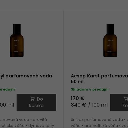
yl parfumovaná voda
Aesop Karst parfumov
50 ml
predajni
Skladom v predajni
170 €
Do
100 ml
340 € / 100 ml
košíka
ko
fumovaná voda • drevitá
Unisex parfumovaná voda • d
matická vôňa • dymové tóny
vôňa • aromatická vôňa • vo