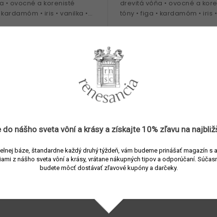
a • ovocné a korenisté
drevitá vôňa • ovocné a kore
• kardamóm • iris • vanilka •
tóny • figa • kardamóm • iris 
talové drevo • tonka fauľa •
drevo • tonka fazuľa • ideáln
.
celoročné nosenie
 do nášho sveta vôní a
krásy
a získajte
10% zľavu
na najbliž
ums Impadia
BDK Parfums Impadia v
aná voda 50 ml
parfum 50 ml
elnej báze, štandardne každý druhý týždeň, vám budeme prinášať magazín s 
iami z nášho sveta vôní a krásy, vrátane nákupných tipov a odporúčaní.
Súčasn
predajni
Skladom v predajni
budete môcť dostávať zľavové kupóny a darčeky.
58 €
Do
100 ml
116 € / 100 ml
košíka
ko
fumovaná voda • drevitá a
Vlasový parfum • drevitá a k