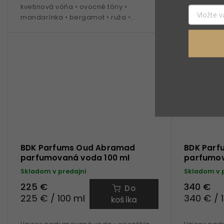
kvetinová vôňa • ovocné tóny •
kvetinová v
mandarínka • bergamot • ruža •
mandarínka
pomarančový kvet • vanilka •
pomarančový
akigalawood • ideálna na celoročné
akigalawoo
nosenie
nosenie
BDK Parfums Oud Abramad
BDK Parf
parfumovaná voda 100 ml
parfumov
Skladom v predajni
Skladom v 
225 €
340 €
Do
225 € / 100 ml
340 € / 
košíka