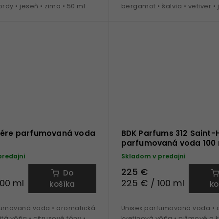
ordy • jeseň • zima • 50 ml
bergamot • šalvia • vetiver • j
jeseň • 50 ml
rére parfumovaná voda
BDK Parfums 312 Saint-
parfumovaná voda 100 
predajni
Skladom v predajni
225 €
Do
100 ml
225 € / 100 ml
košíka
ko
fumovaná voda • aromatická
Unisex parfumovaná voda • d
itá vôňa • citrusové tóny •
kvetinová vôňa • pižmové a 