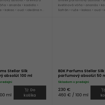
umový absolút • drevitá a
Unisex parfumový absolút • d
ôňa • ananás • kadidlo •
kvetinová vôňa • ananás • ka
že • kakao • oud • ideálna na
šafrán • ruže • kakao • oud •
nosenie
celoročné nosenie
ms Stellar Silk
BDK Parfums Stellar Silk
ý absolút 100 ml
parfumový absolút 50 
predajni
Skladom v predajni
230 €
Do
100 ml
460 € / 100 ml
košíka
ko