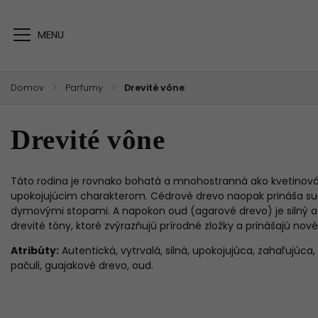
Domov
/
Parfumy
/
Drevité vône
Drevité vône
Táto rodina je rovnako bohatá a mnohostranná ako kvetinová.
upokojujúcim charakterom. Cédrové drevo naopak prináša such
dymovými stopami. A napokon oud (agarové drevo) je silný a
drevité tóny, ktoré zvýrazňujú prírodné zložky a prinášajú nov
Atribúty:
Autentická, vytrvalá, silná, upokojujúca, zahaľujúc
pačuli, guajakové drevo, oud.