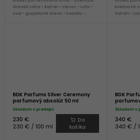
Unisex parfumovaná voda • orientála
Unisex parf
drevitá vôňa • šafran • zázvor • ruža •
kvetinová v
oud • guajakové drevo • kadidlo •
šafrán • ru
pačuli • ideálna na obdobie jeseň /
celoročné 
zima
BDK Parfums Silver Ceremony
BDK Parfu
parfumový absolút 50 ml
parfumov
Skladom v predajni
Skladom v 
230 €
340 €
Do
230 € / 100 ml
340 € / 
košíka