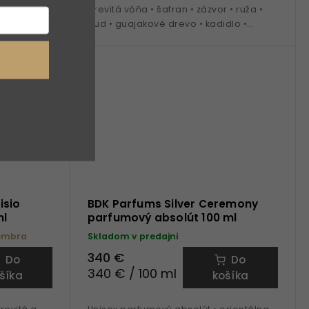
ínka •
drevitá vôňa • šafran • zázvor • ruža •
vý kvet •
oud • guajakové drevo • kadidlo •
lna na
pačuli • ideálna na obdobie jeseň /
zima
isio
BDK Parfums Silver Ceremony
ml
parfumový absolút 100 ml
embra
Skladom v predajni
340 €
Do
Do
340 € / 100 ml
šíka
košíka