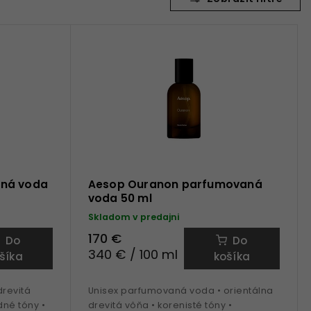
aná voda
Aesop Ouranon parfumovaná
voda 50 ml
Skladom v predajni
170 €
Do
Do
340 € / 100 ml
šíka
košíka
revitá
Unisex parfumovaná voda • orientálna
dné tóny •
drevitá vôňa • korenisté tóny •