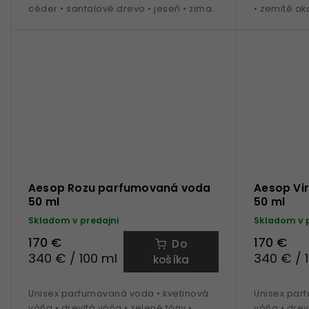
céder • santalové drevo • jeseň • zima •
• zemité ak
50 ml
Aesop Rozu parfumovaná voda
Aesop Vi
50 ml
50 ml
Skladom v predajni
Skladom v 
170 €
170 €
Do
340 € / 100 ml
340 € / 
košíka
Unisex parfumovaná voda • kvetinová
Unisex par
vôňa • drevitá vôňa • zelené tóny •
vôňa • drev