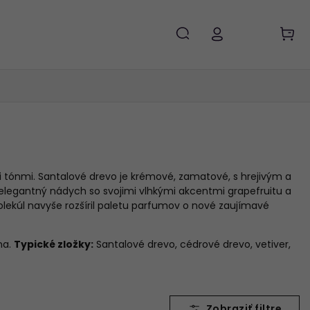
i tónmi. Santalové drevo je krémové, zamatové, s hrejivým a
 elegantný nádych so svojimi vlhkými akcentmi grapefruitu a
ekúl navyše rozšíril paletu parfumov o nové zaujímavé
na.
Typické zložky:
Santalové drevo, cédrové drevo, vetiver,