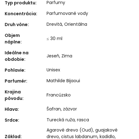
Parfumy
Typ produktu
:
Parfumované vody
Koncentrácia
:
Drevitá
,
Orientálna
Druh vône
:
Objem
≤ 30 ml
náplne
:
Ideálne na
Jeseň
,
Zima
obdobie
:
Unisex
Pohlavie
:
Mathilde Bijaoui
Parfumér
:
Krajina
Francúzsko
pôvodu
:
Šafran, zázvor
Hlava
:
Turecká ruža, rasca
Srdce
:
Agarové drevo (Oud), guajakové
Základ
:
drevo, cistus labdanum, kadidlo,