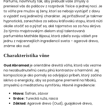
Parfums, navrhnutý tak, aby prebudil vaše zmysly a
preniesol vás do palácov z rozprávok Tisíce a jednej noci. Je
to vôňa pre mužov aj ženy, ktorí sa neboja vystúpiť z davu
a vyjadriť svoj jedinečný charakter. Jej príťažlivosť je takmer
hypnotická, zanecháva za sebou kráľovskú stopu, ktorá núti
okolie otočiť sa a pýtať sa, aké tajomstvo sa za ňou skrýva.
Za týmto majstrovským dielom stojí talentovaná
parfumérka Mathilde Bijaoui, ktorá zdieľa svoju vášeň pre
jednu z najcennejších ingrediencií sveta – agarové drevo,
známe ako oud.
Charakteristika vône
Oud Abramad
je orientálne drevitá vôňa, ktorá vás vezme
na nezabudnuteľnú cestu plnú kontrastov a harmónií. Jej
kompozícia je ako pomaly sa odvíjajúci príbeh, ktorý začína
iskrivo a energicky, aby sa postupne premenil na hlbokú,
zmyselnú a meditatívnu symfóniu.
Hlavné ingrediencie:
Hlava:
Šafran, zázvor
Srdce:
Turecká ruža, rasca
Základ:
Agarové drevo (Oud), guajakové drevo,