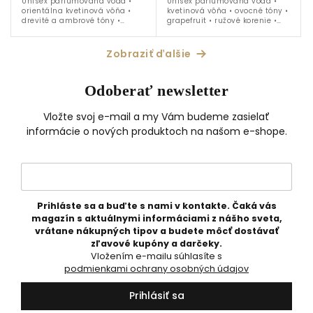
Unisex parfumovaná voda •
Unisex parfumovaná voda •
orientálna kvetinová vôňa •
kvetinová vôňa • ovocné tóny •
drevité a ambrové tóny •
grapefruit • ružové korenie •
tuberóza • pelargónia • ylang-
mango • kokos • vanilka •
ylang • jazmín • kašmeran •
vetiver • ideálna na obdobie
vanilka • pačuli • ideálna na
jar - leto
Zobraziť ďalšie
celoročné...
Odoberať newsletter
Vložte svoj e-mail a my Vám budeme zasielať
informácie o nových produktoch na našom e-shope.
Prihláste sa a buďte s nami v kontakte. Čaká vás
magazín s aktuálnymi informáciami z nášho sveta,
vrátane nákupných tipov a budete môcť dostávať
zľavové kupóny a darčeky.
Vložením e-mailu súhlasíte s
podmienkami ochrany osobných údajov
Prihlásiť sa