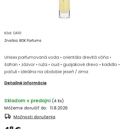
Kód:
OA10
Značka:
BDK Parfums
Unisex parfumovaná voda • orientála drevitá vôňa •
šafran • zázvor • ruža • oud • guajakové drevo • kadidlo •
pačuli • ideálna na obdobie jeseň / zima
Detailné informácie
Skladom v predajni
(4 ks)
Môžeme doručiť do:
11.8.2026
Možnosti doručenia