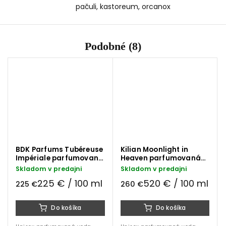
pačuli, kastoreum, orcanox
Podobné (8)
BDK Parfums Tubéreuse
Kilian Moonlight in
Impériale parfumovaná
Heaven parfumovaná
voda 100 ml
voda 50 ml
Skladom v predajni
Skladom v predajni
225 € / 100 ml
520 € / 100 ml
225 €
260 €
Do košíka
Do košíka