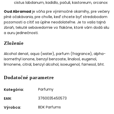
cistus labdanum, kadidlo, pačuli, kastoreum, orcanox
Oud Abramad
je vôňa pre výnimočné okamihy, pre večery
plné očakávania, pre chvíle, keď chcete byť stredobodom
pozornosti a cítiť sa úplne neodolateľne. Je to vaša tajná
zbraň, tekuté sebavedomie vo flakóne, ktoré vám dodá silu
a auru jedinečnosti.
Zloženie
Alcohol denat, aqua (water), parfum (fragrance), alpha-
isomethyl ionone, benzyl benzoate, linalool, eugenol,
limonene, citral, benzyl alcohol, isoeugenol, farnesol, bht.
Dodatočné parametre
Parfumy
Kategória
:
3760035450573
EAN
:
BDK Parfums
Výrobca
: