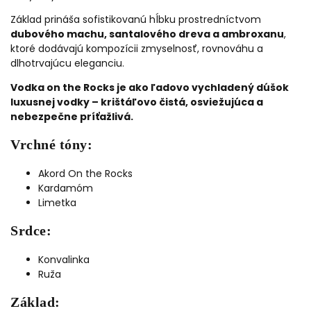
Základ prináša sofistikovanú hĺbku prostredníctvom
dubového machu, santalového dreva a ambroxanu
,
ktoré dodávajú kompozícii zmyselnosť, rovnováhu a
dlhotrvajúcu eleganciu.
Vodka on the Rocks je ako ľadovo vychladený dúšok
luxusnej vodky – krištáľovo čistá, osviežujúca a
nebezpečne príťažlivá.
Vrchné tóny:
Akord On the Rocks
Kardamóm
Limetka
Srdce:
Konvalinka
Ruža
Základ: