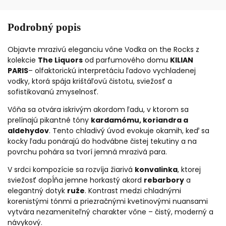
Podrobný popis
Objavte mrazivú eleganciu vône Vodka on the Rocks z
kolekcie
The Liquors
od parfumového domu
KILIAN
PARIS
– olfaktorickú interpretáciu ľadovo vychladenej
vodky, ktorá spája krištáľovú čistotu, sviežosť a
sofistikovanú zmyselnosť.
Vôňa sa otvára iskrivým akordom ľadu, v ktorom sa
prelínajú pikantné tóny
kardamómu, koriandra a
aldehydov
. Tento chladivý úvod evokuje okamih, keď sa
kocky ľadu ponárajú do hodvábne čistej tekutiny a na
povrchu pohára sa tvorí jemná mrazivá para.
V srdci kompozície sa rozvíja žiarivá
konvalinka
, ktorej
sviežosť dopĺňa jemne horkastý akord
rebarbory
a
elegantný dotyk
ruže
. Kontrast medzi chladnými
korenistými tónmi a priezračnými kvetinovými nuansami
vytvára nezameniteľný charakter vône – čistý, moderný a
návykový.