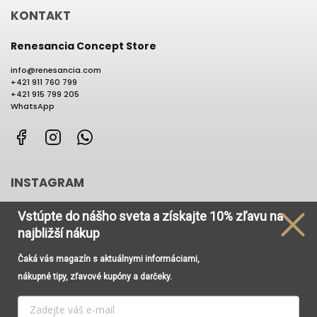
KONTAKT
Renesancia Concept Store
info
@
renesancia.com
+421 911 760 799
+421 915 799 205
WhatsApp
Facebook
Instagram
WhatsApp
INSTAGRAM
Vstúpte do nášho sveta
a získajte
10% zľavu na
najbližší nákup
Čaká vás magazín s aktuálnymi informáciami,
Používame cookies, aby sme Vám umožnili pohodlné
nákupné tipy, zľavové kupóny a darčeky.
prehliadanie webu a vďaka analýze prevádzky webu
neustále zlepšovali jeho funkcie, výkon a použiteľnosť. Viac
informácií nájdete v odkaze
Cookies
a
Podmienky