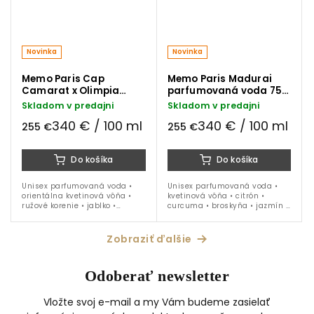
Novinka
Novinka
Memo Paris Cap
Memo Paris Madurai
Camarat x Olimpia
parfumovaná voda 75
Zagnoli parfumovaná
ml
Skladom v predajni
Skladom v predajni
voda 75 ml
340 € / 100 ml
340 € / 100 ml
255 €
255 €
Do košíka
Do košíka
Unisex parfumovaná voda •
Unisex parfumovaná voda •
orientálna kvetinová vôňa •
kvetinová vôňa • citrón •
ružové korenie • jablko •
curcuma • broskyňa • jazmín •
ylang-ylang • jazmín • vanilka
tuberóza • santalové drevo
• santalové drevo • ideálna na
• ideálna na celoročné nosenie
obdobie jar a leto
Zobraziť ďalšie
Odoberať newsletter
Vložte svoj e-mail a my Vám budeme zasielať