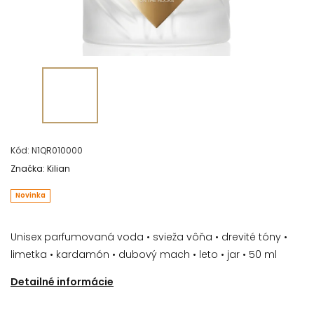
Kód:
N1QR010000
Značka:
Kilian
Novinka
Unisex parfumovaná voda • svieža vôňa • drevité tóny •
limetka • kardamón • dubový mach • leto • jar • 50 ml
Detailné informácie