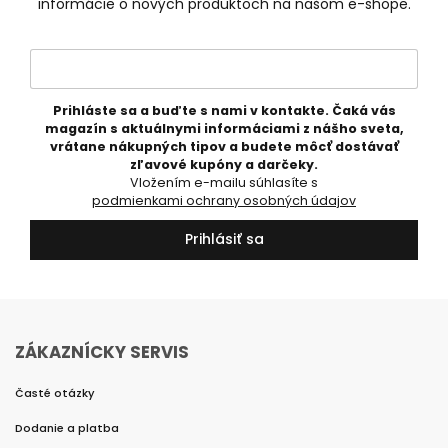
informácie o nových produktoch na našom e-shope.
Prihláste sa a buďte s nami v kontakte. Čaká vás
magazín s aktuálnymi informáciami z nášho sveta,
vrátane nákupných tipov a budete môcť dostávať
zľavové kupóny a darčeky.
Vložením e-mailu súhlasíte s
podmienkami ochrany osobných údajov
Prihlásiť sa
ZÁKAZNÍCKY SERVIS
Časté otázky
Dodanie a platba