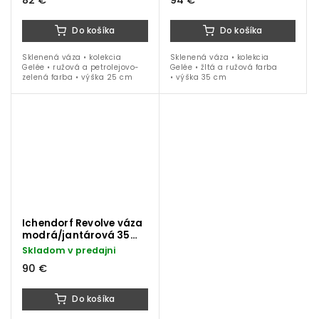
82 €
94 €
Do košíka
Do košíka
Sklenená váza • kolekcia
Sklenená váza • kolekcia
Gelée • ružová a petrolejovo-
Gelée • žltá a ružová farba
zelená farba • výška 25 cm
• výška 35 cm
Ichendorf Revolve váza
modrá/jantárová 35
cm
Skladom v predajni
90 €
Do košíka