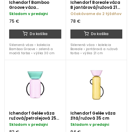
Ichendorf Bamboo
Ichendorf Boreale váza
Groove váza
B jantárová/ružová 21
zelená/modrá 30 cm
cm
Skladom v predajni
Očakávame do 2 týždňov
75 €
78 €
Do košíka
Do košíka
Sklenená váza • kolekcia
Sklenená váza • kolekcia
Bamboo Groove • zelená a
Boreale • jantárová a ružová
modrá farba • výška 30 cm
farba • výška 21 cm
Ichendorf Gelée váza
Ichendorf Gelée váza
ružová/petrolejová 25
žltá/ružová 35 cm
cm
Skladom v predajni
Skladom v predajni