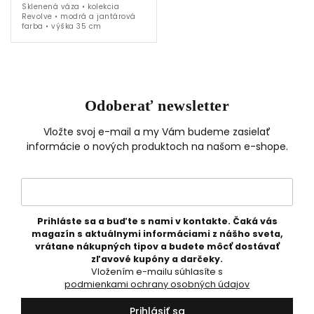
Sklenená váza • kolekcia
Revolve • modrá a jantárová
farba • výška 35 cm
Odoberať newsletter
Vložte svoj e-mail a my Vám budeme zasielať
informácie o nových produktoch na našom e-shope.
Prihláste sa a buďte s nami v kontakte. Čaká vás
magazín s aktuálnymi informáciami z nášho sveta,
vrátane nákupných tipov a budete môcť dostávať
zľavové kupóny a darčeky.
Vložením e-mailu súhlasíte s
podmienkami ochrany osobných údajov
Prihlásiť sa