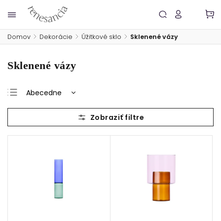
Domov
/
Dekorácie
/
Úžitkové sklo
/
Sklenené vázy
Sklenené vázy
Abecedne
Najlacnejšie
Najdrahšie
Najpredávanejšie