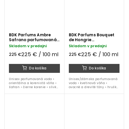
BDK Parfums Ambre
BDK Parfums Bouquet
Safrano parfumovaná
de Hongrie
voda 100 ml
parfumovaná voda 100
Skladom v predajni
Skladom v predajni
ml
225 € / 100 ml
225 € / 100 ml
225 €
225 €
Do košíka
Do košíka
Unisex parfumovaná voda •
Unisex/dámska parfumovaná
orientálna a korenistá vôňa •
voda • kvetinová vôňa •
šafran • čierne korenie • slivka
ovocné a drevité tóny • hruška
• ruža • koža • vanilka • dubové
• čierne ríbezle • ruža • jazmín
drevo • ideálna na obdobie
• pižmo • céder • ideálna na
jeseň / zima
obdobie jar / leto