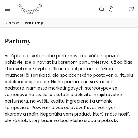
Domov
/
Parfumy
Parfumy
Vstúpte do sveta niche parfumov, kde vôňa nepozná
pohlavie. Ide o návrat ku koreňom parfumérstva. Už od čias
starovekého Egypta a Ríma nebol parfum otázkou
mužnosti či ženskosti, ale spoločenského postavenia, rituálu
a dokonca aj terapie. Niche parfuméria sa vracia k
podstate. Namiesto marketingových stereotypov sa
zameriava na to, čo je skutočne dôležité: majstrovstvo
parfuméra, najvyššiu kvalitu ingrediencií a umenie
kompozície. Pozývame vás objavovať svet vonných
akordov a rodín. Neponúka vám produkt, ktorý máte nosiť,
ale zážitok, ktorý bude voľbou vášho srdca a pokožky.