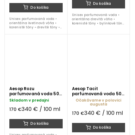
Do košíka
Do košíka
Unisex parfumovaná voda •
Unisex parfumovaná voda •
orientálna drevitá vôňa •
orientálna kvetinová vôňa •
korenisté tóny • bylinkové tóny
korenisté tóny • drevité tóny •
• jeseň • zima • 50 ml
jeseň • zima • 50 ml
Aesop Rozu
Aesop Tacit
parfumovaná voda 50
parfumovaná voda 50
ml
ml
Skladom v predajni
Očakávame v polovici
augusta
340 € / 100 ml
170 €
340 € / 100 ml
170 €
Do košíka
Do košíka
Unisex parfumovaná voda •