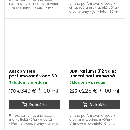
Unisex parfumovaná voda •
kvetinová vôňa • drevitá vôňa
citrusová a aromatická vôňa •
• zelené tóny • jeseň • zima •
drevité tóny • jar • leto • 50 ml
jar • 50 ml
Aesop Virére
BDK Parfums 312 Saint-
parfumovaná voda 50
Honoré parfumovaná
ml
voda 100 ml
Skladom v predajni
Skladom v predajni
340 € / 100 ml
225 € / 100 ml
170 €
225 €
Do košíka
Do košíka
Unisex parfumovaná voda •
Unisex parfumovaná voda •
aromatická vôňa • drevitá
drevitá a kvetinová vôňa •
vôňa • citrusové tóny • zelené
pižmové a korenisté tóny •
tóny • bergamot • figa • 50 ml
pomarančový kvet • kosatec •