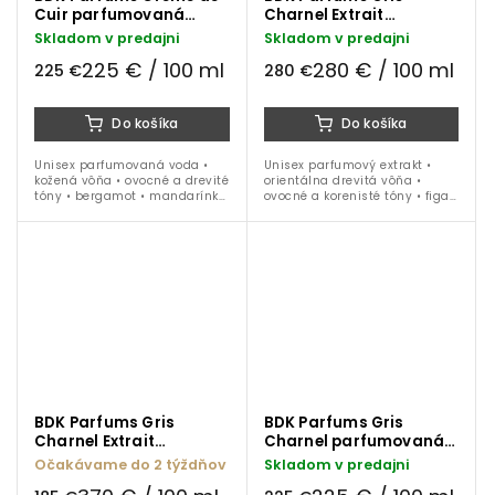
Cuir parfumovaná
Charnel Extrait
voda 100 ml
parfumový extrakt 100
Skladom v predajni
Skladom v predajni
ml
225 € / 100 ml
280 € / 100 ml
225 €
280 €
Do košíka
Do košíka
Unisex parfumovaná voda •
Unisex parfumový extrakt •
kožená vôňa • ovocné a drevité
orientálna drevitá vôňa •
tóny • bergamot • mandarínka
ovocné a korenisté tóny • figa •
• ananás • ružové korenie •
kardamóm • iris • vanilka •
semiš • vanilka • pižmo •
céder • santalové drevo •
ideálna na obdobie jeseň /
tonka fauľa • ideálna na...
zima...
BDK Parfums Gris
BDK Parfums Gris
Charnel Extrait
Charnel parfumovaná
parfumový extrakt 50
voda 100 ml
Očakávame do 2 týždňov
Skladom v predajni
ml