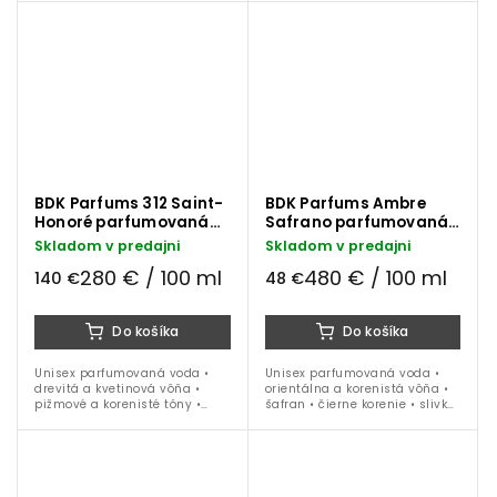
tonka • kosatec • oud • ideálna
na celoročné nosenie
BDK Parfums 312 Saint-
BDK Parfums Ambre
Honoré parfumovaná
Safrano parfumovaná
voda 50 ml
voda 10 ml
Skladom v predajni
Skladom v predajni
280 € / 100 ml
480 € / 100 ml
140 €
48 €
Do košíka
Do košíka
Unisex parfumovaná voda •
Unisex parfumovaná voda •
drevitá a kvetinová vôňa •
orientálna a korenistá vôňa •
pižmové a korenisté tóny •
šafran • čierne korenie • slivka
pomarančový kvet • kosatec •
• ruža • koža • vanilka • dubové
tonka • kosatec • oud • ideálna
drevo • ideálna na obdobie
na celoročné nosenie
jeseň / zima