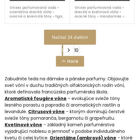
Unisex parfumovaná voda •
Unisex parfumovaná voda •
orientálna drevitá vôňa •
drevitá a kvetinová vôňa •
ovocné a korenisté tóny • figa •
ovocné tóny • mandarínka •
kardamóm • iris • santalové
bergamot • ruža •
drevo • tonka fazuľa • ideálna
pomarančový kvet • vanilka •
na celoročné nosenie
akigalawood • ideálna na
celoročné nosenie
Načítať 24 ďalších
1
10
Hore
Zabudnite teda na dámske a pánske parfumy. Objavujte
svet vôní v duchu tradičných olfaktorických rodín vôní,
ktoré definovala francúzska parfumérska škola.
Aromatické fougère vône
- evokujúce svieže tóny
lesného porastu a papradia či aromatických rastlín a
levandule.
Citrusové vône
- ktorým dominujú čerstvé
svieže tóny pomaranča, bergamotu či grapefruitu.
Kvetinové vône
- základný kameň parfumérstva
vyjadrujúci noblesu a jemnosť v podobe individuálneho
kvetu či celej kytice.
Orientálne (ambrové) vône
- ktoré