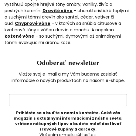
vystihujú opojné hrejivé tóny ambry, vanilky, živíc a
pestrých korenín.
Drevité vône
- charakteristická teplými
a suchými tónmi drevín ako santal, céder, vetiver či
oud.
Chyprové vône
- v ktorých sa snúbia citrusové a
kvetinové tóny s vôňou drevín a machu. A napokon
kožené vône
- so suchými, dymovými až animálnymi
tónmi evokujúcimi arómu kože.
Odoberať newsletter
Vložte svoj e-mail a my Vám budeme zasielať
informácie o nových produktoch na našom e-shope.
Prihláste sa a buďte s nami v kontakte. Čaká vás
magazín s aktuálnymi informáciami z nášho sveta,
vrátane nákupných tipov a budete môcť dostávať
zľavové kupóny a darčeky.
Vložením e-mailu súhlasíte s