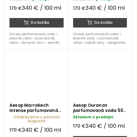
340 € / 100 ml
340 € / 100 ml
170 €
170 €
Do košíka
Do košíka
Unisex parfumovaná voda •
Unisex parfumovaná voda •
drevitá vôňa • aromatická
drevitá vôňa • aromatická
vôňa • dymové tóny • zemité
vôňa • vodné tóny • bergamot
akordy • jeseň • zima • 50 ml
• šalvia • vetiver • jar • leto •
jeseň • 50 ml
Aesop Marrakech
Aesop Ouranon
Intense parfumovaná
parfumovaná voda 50
voda 50 ml
ml
Očakávame v polovici
Skladom v predajni
augusta
340 € / 100 ml
170 €
340 € / 100 ml
170 €