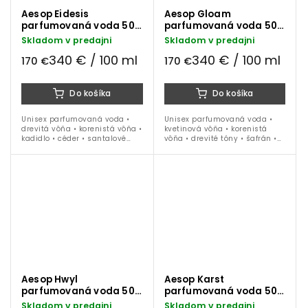
Aesop Eidesis
Aesop Gloam
parfumovaná voda 50
parfumovaná voda 50
ml
ml
Skladom v predajni
Skladom v predajni
340 € / 100 ml
340 € / 100 ml
170 €
170 €
Do košíka
Do košíka
Unisex parfumovaná voda •
Unisex parfumovaná voda •
drevitá vôňa • korenistá vôňa •
kvetinová vôňa • korenistá
kadidlo • céder • santalové
vôňa • drevité tóny • šafrán •
drevo • jeseň • zima • 50 ml
mimóza • jeseň • zima • 50 ml
Aesop Hwyl
Aesop Karst
parfumovaná voda 50
parfumovaná voda 50
ml
ml
Skladom v predajni
Skladom v predajni