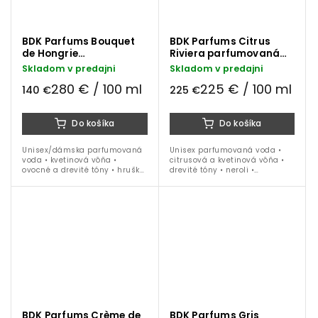
BDK Parfums Bouquet
BDK Parfums Citrus
de Hongrie
Riviera parfumovaná
parfumovaná voda 50
voda 100 ml
Skladom v predajni
Skladom v predajni
ml
280 € / 100 ml
225 € / 100 ml
140 €
225 €
Do košíka
Do košíka
Unisex/dámska parfumovaná
Unisex parfumovaná voda •
voda • kvetinová vôňa •
citrusová a kvetinová vôňa •
ovocné a drevité tóny • hruška
drevité tóny • neroli •
• čierne ríbezle • ruža • jazmín
mandarínka • figa •
• pižmo • céder • ideálna na
eukalyptus • jazmín • pižmo •
obdobie jar / leto
vetíver • ideálna na obdobie
jar / leto
BDK Parfums Crème de
BDK Parfums Gris