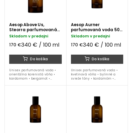
Aesop Above Us,
Aesop Aurner
Steorra parfumovaná
parfumovaná voda 50
voda 50 ml
ml
Skladom v predajni
Skladom v predajni
340 € / 100 ml
340 € / 100 ml
170 €
170 €
Do košíka
Do košíka
Unisex parfumovaná voda •
Unisex parfumovaná voda •
orientálna korenistá vôňa •
kvetinová vôňa • bylinné a
kardamom • bergamot •
svieže tóny • kardamóm •
kadidlo • cypriol • vanilka •
harmanček • magnólia •
škorica • ideálna na obdobie...
santal a céder • 50 ml