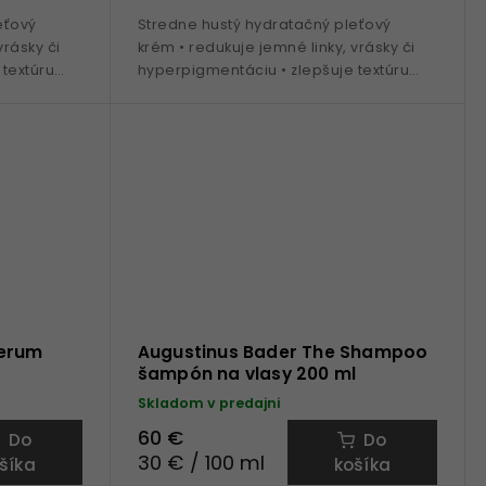
eťový
Stredne hustý hydratačný pleťový
vrásky či
krém • redukuje jemné linky, vrásky či
textúru
hyperpigmentáciu • zlepšuje textúru
gia TFC8® •
pleti • patentovaná technologia TFC8® •
Vitamín E •...
Serum
Augustinus Bader The Shampoo
šampón na vlasy 200 ml
Skladom v predajni
60 €
Do
Do
30 € / 100 ml
šíka
košíka