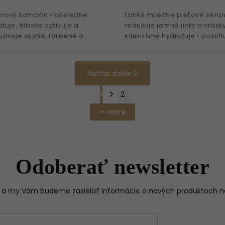
émový šampón • dôsledne
Ľahké mliečne pleťové séru
atuje, hlboko vyživuje a
redukuje jemné linky a vrásky
oživuje suché, farbené a
intenzívne hydratuje • posilň
vlasy • patentovaná
bariéru • patentovaná
 TFC8® •...
technologia TFC8® • Extrakt z 
Načítať ďalšie 2
1
2
Hore
Odoberať newsletter
il a my Vám budeme zasielať informácie o nových produktoch 