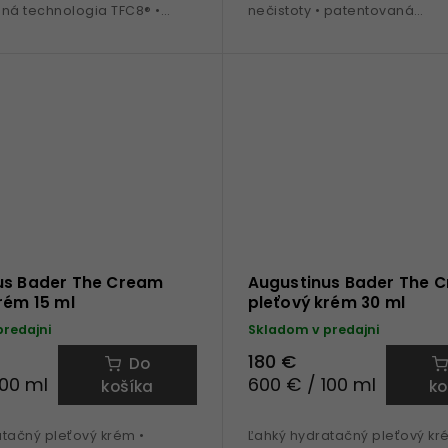
aná technologia TFC8® •
nečistoty • patentovaná
aslo • Bisabolol • vhodný
technologia TFC8® • vitamín E
ypy pleti
• viaceré druhy...
us Bader The Cream
Augustinus Bader The 
rém 15 ml
pleťový krém 30 ml
predajni
Skladom v predajni
180 €
Do
100 ml
600 € / 100 ml
košíka
ko
tačný pleťový krém •
Ľahký hydratačný pleťový kr