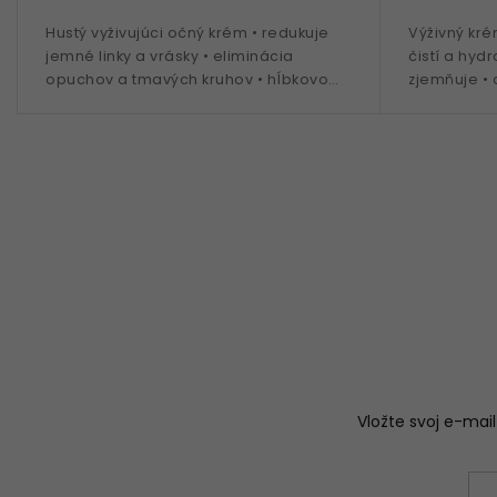
Hustý vyživujúci očný krém • redukuje
Výživný kr
jemné linky a vrásky • eliminácia
čistí a hydr
opuchov a tmavých kruhov • hĺbkovo
zjemňuje • 
hydratuje a vyživuje • patentovaná
poškodené 
technologia TFC8® •...
technologia
Vložte svoj e-ma