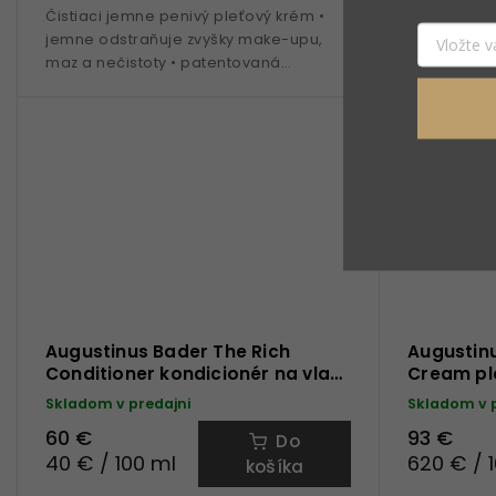
Čistiaci jemne penivý pleťový krém •
Výživný hyd
jemne odstraňuje zvyšky make-upu,
hĺbkovo vy
maz a nečistoty • patentovaná
pokožku • u
technologia TFC8® • vitamín C • extrakt z
patentovan
listov...
Vitamín E •
Augustinus Bader The Rich
Augustinu
Conditioner kondicionér na vlasy
Cream pl
150 ml
Skladom v predajni
Skladom v 
60 €
93 €
Do
40 € / 100 ml
620 € / 
košíka