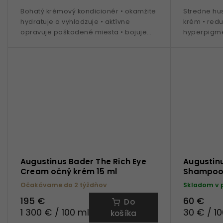
Bohatý krémový kondicionér • okamžite
Stredne hu
hydratuje a vyhladzuje • aktívne
krém • redu
opravuje poškodené miesta • bojuje
hyperpigmen
proti vypadávaniu, lámaniu a
pleti • pat
krepovateniu vlasov • patentovaná...
Vitamín E •..
Augustinus Bader The Rich Eye
Augustinu
Cream očný krém 15 ml
Shampoo 
ml
Očakávame do 2 týždňov
Skladom v 
195 €
60 €
Do
1 300 € / 100 ml
30 € / 1
košíka