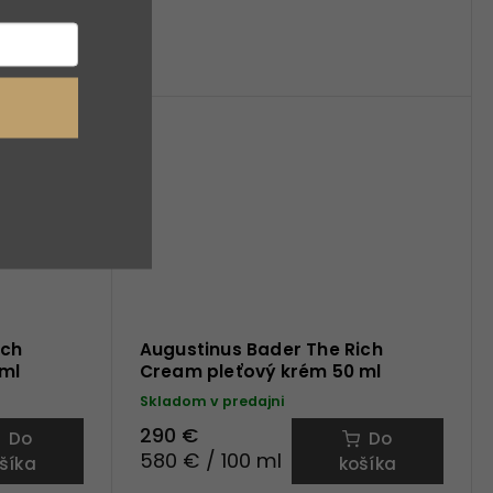
• redukuje
je,
 • hĺbkovo
ovaná...
ich
Augustinus Bader The Rich
 ml
Cream pleťový krém 50 ml
Skladom v predajni
290 €
Do
Do
580 € / 100 ml
šíka
košíka