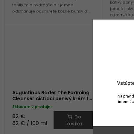
Ľahký očný 
tonikum a hydratácia • jemne
jemné linky
odstraňuje odumreté kožné bunky a
a tmavé kru
nečistoty • čístí, upokojuje a ochraňuje
patentovan
pokožku • patentovaná...
extrakty z...
Vstúpte
Augustinus Bader The Foaming
Augustin
Na pravid
Cleanser čistiaci penivý krém 100
Treatmen
informác
ml
Skladom v predajni
Skladom v 
82 €
54 €
Do
82 € / 100 ml
108 € / 1
košíka