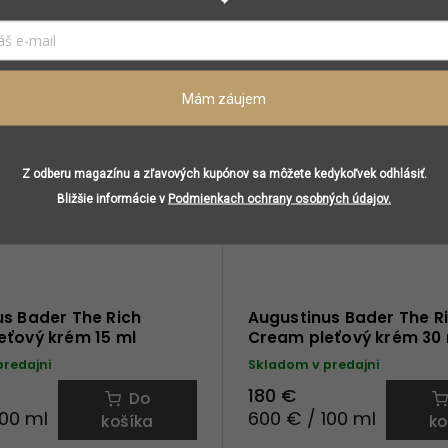
ratačný krém na ruky •
Hydrogelová pleťová maska 
živuje suchú a popraskanú
jemné linky a vrásky • osviežu
pokojuje a regeneruje•
revitalizuje a rozjasnuje pleť
á technologia TFC8® •
hydratuje a vyživuje • patent
Mám záujem
 med • bambucké...
Z odberu magazínu a zľavových kupónov sa môžete kedykoľvek odhlásiť.
Bližšie informácie v
Podmienkach ochrany osobných údajov.
s Bader The Rich
Augustinus Bader The R
eťový krém 15 ml
Cream pleťový krém 30
predajni
Skladom v predajni
180 €
Do
100 ml
600 € / 100 ml
košíka
ko