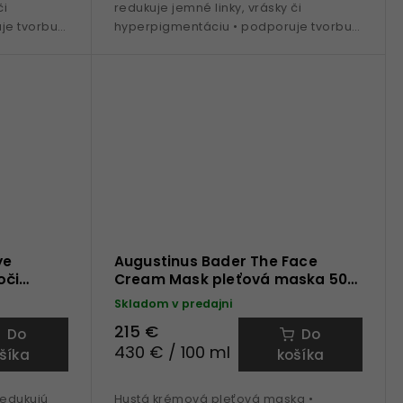
či
redukuje jemné linky, vrásky či
je tvorbu
hyperpigmentáciu • podporuje tvorbu
kolagénu • patentovaná
 C, B5 •...
technologia TFC8® • Vitamín A, C, B5 •...
ye
Augustinus Bader The Face
oči
Cream Mask pleťová maska 50
ml
Skladom v predajni
215 €
Do
Do
430 € / 100 ml
šíka
košíka
redukujú
Hustá krémová pleťová maska •