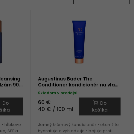
leansing
Augustinus Bader The
alzám 90
Conditioner kondicionér na vlasy
150 ml
Skladom v predajni
60 €
Do
Do
40 € / 100 ml
šíka
košíka
m • hĺbkovo
Jemný krémový kondicionér • okamžite
up, SPF a
hydratuje a vyhladzuje • bojuje proti