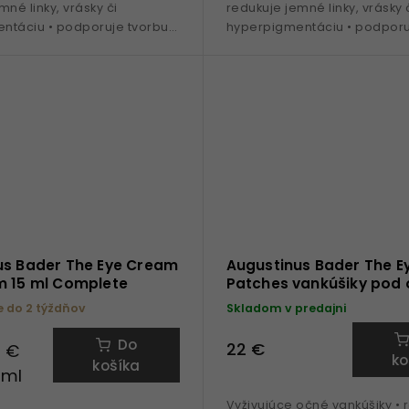
mné linky, vrásky či
redukuje jemné linky, vrásky 
ntáciu • podporuje tvorbu
hyperpigmentáciu • podporu
 patentovaná
kolagénu • patentovaná
TFC8® • Vitamín A, C, B5 •...
technologia TFC8® • Vitamín A,
us Bader The Eye Cream
Augustinus Bader The E
m 15 ml Complete
Patches vankúšiky pod 
(single-pack)
do 2 týždňov
Skladom v predajni
Do
22 €
0 €
ko
košíka
 ml
Vyživujúce očné vankúšiky • 