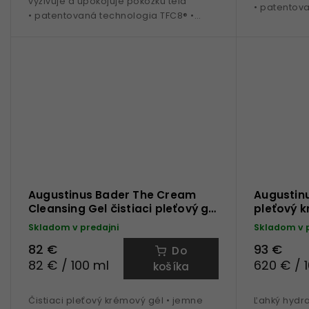
vyživuje a upokojuje pokožku tela
• patentov
• patentovaná technologia TFC8® •
bambucké m
Ceramidy • Kokosový olej • Eukalyptus •
pre všetky t
vhodný pre...
Augustinus Bader The Cream
Augustin
Cleansing Gel čistiaci pleťový gél
pleťový k
100 ml
Skladom v predajni
Skladom v 
82 €
93 €
Do
82 € / 100 ml
620 € / 
košíka
Čistiaci pleťový krémový gél • jemne
Ľahký hydra