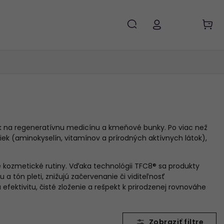
ník na regeneratívnu medicínu a kmeňové bunky. Po viac než
ek (aminokyselín, vitamínov a prírodných aktívnych látok),
té kozmetické rutiny. Vďaka technológii TFC8® sa produkty
 tón pleti, znižujú začervenanie či viditeľnosť
ektivitu, čisté zloženie a rešpekt k prirodzenej rovnováhe