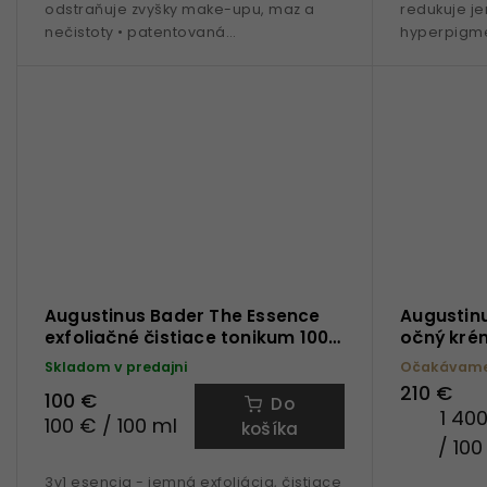
odstraňuje zvyšky make-upu, maz a
redukuje je
nečistoty • patentovaná
hyperpigme
technologia TFC8® • ružová kvetová
kolagénu •
voda • extrakt z...
technologia 
Augustinus Bader The Essence
Augustin
exfoliačné čistiace tonikum 100
očný kré
ml
Skladom v predajni
Očakávame 
210 €
100 €
Do
1 40
100 € / 100 ml
košíka
/ 100
3v1 esencia - jemná exfoliácia, čistiace