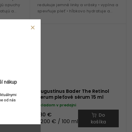
ujú opuchy
redukuje jemné linky a vrásky • vypína a
atujú a
spevňuje pleť • hĺbkovo hydratuje a
vyživuje • patentovaná
technologia TFC8® • komplex z...
ší nákup
ydrogel
Augustinus Bader The Retinol
aktuálnymi
ka
Serum pleťové sérum 15 ml
e od nás
Skladom v predajni
180 €
Do
Do
1 200 € / 100 ml
šíka
košíka