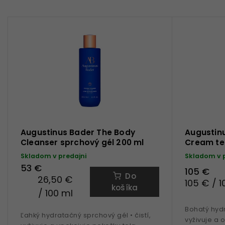
Augustinus Bader The Body
Augustin
Cleanser sprchový gél 200 ml
Cream te
Skladom v predajni
Skladom v 
53 €
105 €
Do
26,50 €
105 € / 1
košíka
/ 100 ml
Bohatý hydr
Ľahký hydratačný sprchový gél • čistí,
vyživuje a 