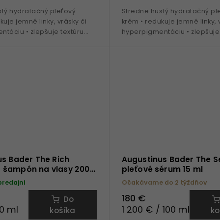
stý hydratačný pleťový
Stredne hustý hydratačný pl
kuje jemné linky, vrásky či
krém • redukuje jemné linky, 
táciu • zlepšuje textúru
hyperpigmentáciu • zlepšuje 
entovaná technologia TFC8® •
pleti • patentovaná technolo
.
Vitamín E •...
s Bader The Rich
Augustinus Bader The 
šampón na vlasy 200
pleťové sérum 15 ml
predajni
Očakávame do 2 týždňov
180 €
Do
00 ml
1 200 € / 100 ml
košíka
ko