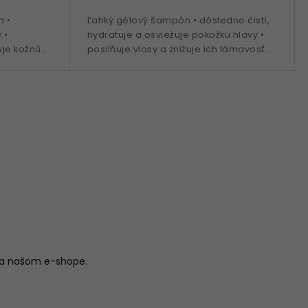
m •
Ľahký gélový šampón • dôsledne čistí,
 •
hydratuje a osviežuje pokožku hlavy •
uje kožnú
posilňuje vlasy a znižuje ich lámavosť •
patentovaná technologia TFC8® •
plesnivca...
Vitamín B5 •...
na našom e-shope.