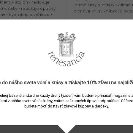
krém + stojan • redukuje
jemné linky a vrásky • elimin
 a vrásky • redukuje opuchy
a tmavé kruhy • hĺbkovo hydr
hy • hydratuje a vyživuje •
vyživujú • patentovaná
á technologia TFC8® •
technologia TFC8® •...
 do nášho sveta vôní a
krásy
a získajte
10% zľavu
na najbliž
us Bader The Hand
Augustinus Bader The H
elnej báze, štandardne každý druhý týždeň, vám budeme prinášať magazín s 
t krém na ruky 50 ml
Face Mask pleťová mas
iami z nášho sveta vôní a krásy, vrátane nákupných tipov a odporúčaní.
Súčasn
(single-pack)
predajni
Očakávame do 2 týždňov
budete môcť dostávať zľavové kupóny a darčeky.
Do
30 €
00 ml
košíka
ko