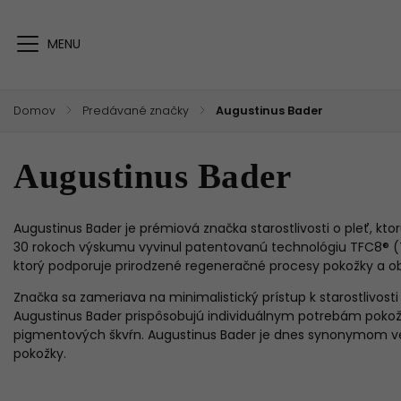
Domov
/
Predávané značky
/
Augustinus Bader
Augustinus Bader
Augustinus Bader je prémiová značka starostlivosti o pleť, k
30 rokoch výskumu vyvinul patentovanú technológiu TFC8® (Tr
ktorý podporuje prirodzené regeneračné procesy pokožky a o
Značka sa zameriava na minimalistický prístup k starostlivos
Augustinus Bader prispôsobujú individuálnym potrebám pokožky 
pigmentových škvŕn. Augustinus Bader je dnes synonymom vedec
pokožky.