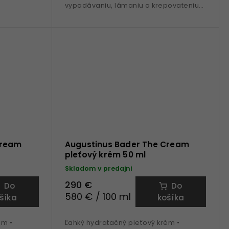
vypadávaniu, lámaniu a krepovateniu
, bisabolol
vlasov • patentovaná
technologia TFC8® • Vitamín B5...
Cream
Augustinus Bader The Cream
pleťový krém 50 ml
Skladom v predajni
290 €
Do
Do
580 € / 100 ml
šíka
košíka
ém •
Ľahký hydratačný pleťový krém •