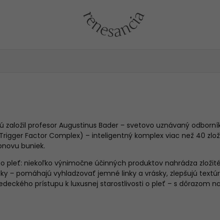
torú založil profesor Augustinus Bader – svetovo uznávaný odbor
igger Factor Complex) – inteligentný komplex viac než 40 zloži
bnovu buniek.
ti o pleť: niekoľko výnimočne účinných produktov nahrádza zloži
– pomáhajú vyhladzovať jemné linky a vrásky, zlepšujú textúru a
kého prístupu k luxusnej starostlivosti o pleť – s dôrazom na ef