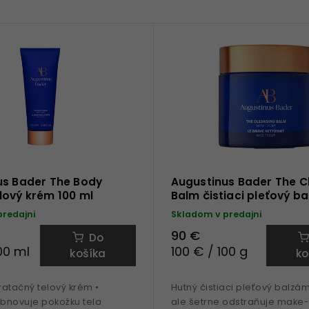
us Bader The Body
Augustinus Bader The C
lový krém 100 ml
Balm čistiaci pleťový b
g
predajni
Skladom v predajni
90 €
Do
00 ml
100 € / 100 g
košíka
ko
atačný telový krém •
Hutný čistiaci pleťový balzá
obnovuje pokožku tela
ale šetrne odstraňuje make-