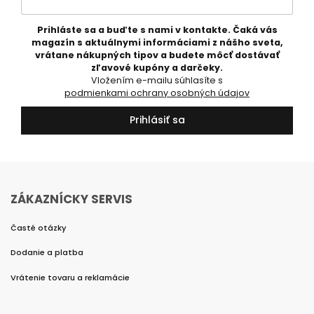
Prihláste sa a buďte s nami v kontakte. Čaká vás
magazín s aktuálnymi informáciami z nášho sveta,
vrátane nákupných tipov a budete môcť dostávať
zľavové kupóny a darčeky.
Vložením e-mailu súhlasíte s
podmienkami ochrany osobných údajov
Prihlásiť sa
ZÁKAZNÍCKY SERVIS
Časté otázky
Dodanie a platba
Vrátenie tovaru a reklamácie