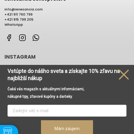
info
@
renesancia.com
+421 911 760 799
+421 915 799 205
WhatsApp
Facebook
Instagram
WhatsApp
INSTAGRAM
Vstúpte do nášho sveta
a získajte
10% zľavu na
najbližší nákup
Čaká vás magazín s aktuálnymi informáciami,
Používame cookies, aby sme Vám umožnili pohodlné
nákupné tipy, zľavové kupóny a darčeky.
prehliadanie webu a vďaka analýze prevádzky webu
neustále zlepšovali jeho funkcie, výkon a použiteľnosť. Viac
informácií nájdete v odkaze
Cookies
a
Podmienky
ochrany osobných údajov
.
Vytvoril Shoptet
Copyright 2026
Renesancia Concept Store
. Všetky práva
Mám záujem
Nastavenie
vyhradené.