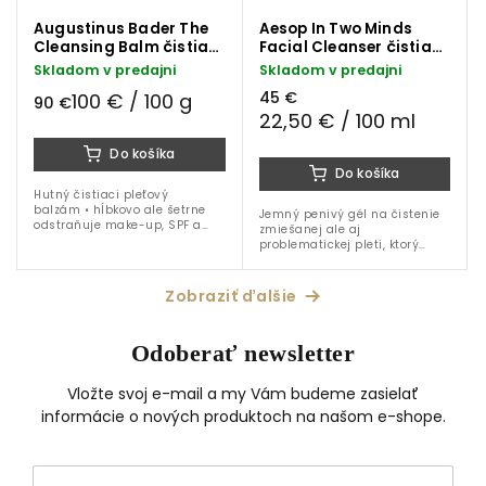
Augustinus Bader The
Aesop In Two Minds
Cleansing Balm čistiaci
Facial Cleanser čistiaci
pleťový balzám 90 g
pleťový gél 200 ml
Skladom v predajni
Skladom v predajni
45 €
100 € / 100 g
90 €
22,50 € / 100 ml
Do košíka
Do košíka
Hutný čistiaci pleťový
balzám • hĺbkovo ale šetrne
Jemný penivý gél na čistenie
odstraňuje make-up, SPF a
zmiešanej ale aj
nečistoty • patentovaná
problematickej pleti, ktorý
technologia TFC8® • vitamín E,
odstraňuje nečistoty, reguluje
bisabolol • viaceré druhy...
maz a zanecháva pokožku
čistú, sviežu a vyváženú.
Zobraziť ďalšie
Odoberať newsletter
Vložte svoj e-mail a my Vám budeme zasielať
informácie o nových produktoch na našom e-shope.