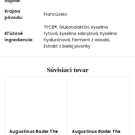
náplne
:
Krajina
Francúzsko
pôvodu
:
TFC8®, Glukonolaktón, kyselina
Kľúčové
fytová, kyselina salicylová, Kyselina
ingrediencie
:
hyalurónová, Ferment z wasabi,
Extrakt z bielej pivonky
Súvisiaci tovar
Augustinus Bader The
Augustinus Bader The