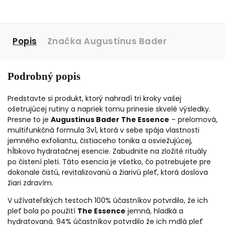
Popis
Značka
Augustinus Bader
Podrobný popis
Predstavte si produkt, ktorý nahradí tri kroky vašej
ošetrujúcej rutiny a napriek tomu prinesie skvelé výsledky.
Presne to je
Augustinus Bader The Essence
– prelomová,
multifunkčná formula 3v1, ktorá v sebe spája vlastnosti
jemného exfoliantu, čistiaceho tonika a osviežujúcej,
hĺbkovo hydratačnej esencie. Zabudnite na zložité rituály
po čistení pleti. Táto esencia je všetko, čo potrebujete pre
dokonale čistú, revitalizovanú a žiarivú pleť, ktorá doslova
žiari zdravím.
V užívateľských testoch 100% účastníkov potvrdilo, že ich
pleť bola po použití
The Essence
jemná, hladká a
hydratovaná. 94% účastníkov potvrdilo že ich mdlá pleť