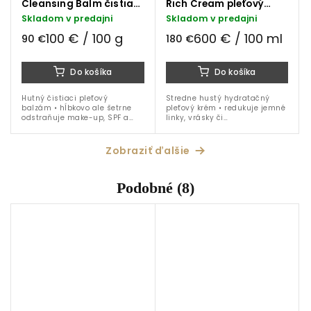
Cleansing Balm čistiaci
Rich Cream pleťový
pleťový balzám 90 g
krém 30 ml
Skladom v predajni
Skladom v predajni
100 € / 100 g
600 € / 100 ml
90 €
180 €
Do košíka
Do košíka
Hutný čistiaci pleťový
Stredne hustý hydratačný
balzám • hĺbkovo ale šetrne
pleťový krém • redukuje jemné
odstraňuje make-up, SPF a
linky, vrásky či
nečistoty • patentovaná
hyperpigmentáciu • zlepšuje
technologia TFC8® • vitamín E,
textúru pleti • patentovaná
bisabolol • viaceré druhy...
technologia TFC8® • Vitamín E
Zobraziť ďalšie
•...
Podobné (8)