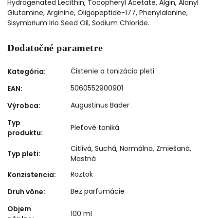
Hydrogenated Lecithin, Tocopheryl Acetate, Algin, Alanyl
Glutamine, Arginine, Oligopeptide-177, Phenylalanine,
Sisymbrium Irio Seed Oil, Sodium Chloride.
Dodatočné parametre
Čistenie a tonizácia pleti
Kategória
:
5060552900901
EAN
:
Augustinus Bader
Výrobca
:
Typ
Pleťové toniká
produktu
:
Citlivá
,
Suchá
,
Normálna
,
Zmiešaná
,
Typ pleti
:
Mastná
Roztok
Konzistencia
:
Bez parfumácie
Druh vône
:
Objem
100 ml