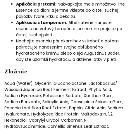
Aplikácia prstami:
Nakvapkajte malé množstvo The
Essence do dlaní a jemne vklepte do čistej, suchej
pokožky tváre, krku a dekoltu.
Aplikácia s tampónom:
Alternatívne naneste
esenciu na vatový tampón a jemne ním prejdite po
čistej, suchej pleti.
Nechajte esenciu pár okamihov vstrebať a potom
pokračujte nanesením svojho obľúbeného
hydratačného krému alebo oleja Augustinus Bader,
aby ste uzamkli hydratáciu a aktívne látky v pleti.
Zloženie
Aqua (Water), Glycerin, Gluconolactone, Lactobacillus/
Wasabia Japonica Root Ferment Extract, Phytic Acid,
Sodium Hydroxide, Potassium Sorbate, Xanthan Gum,
Sodium Benzoate, Salicylic Acid, Caesalpinia Spinosa Gum,
Paeonia Lactiflora Root Extract, Papain, Citric Acid, Sodium
Hyaluronate, Hydrolyzed Rice Protein, Maltodextrin, 1,2-
Hexanediol, Caprylyl Glycol, Carbomer, N-
Hydroxysuccinimide, Camellia Sinensis Leaf Extract,