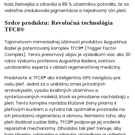
bola žiarivejšia a zdravšia a 89 % účastníkov potvrdilo, že sa
viditeľne zredukovala pigmentácia a nejednotný tón pleti.
Srdce produktu: Revolučná technológia
TFC8®
Tajomstvom mimoriadnej účinnosti produktov Augustinus
Bader je patentovaný komplex TFC8® (Trigger Factor
Complex). Tento prelomový objav je výsledkom viac ako 30
rokov výskumu profesora Augustina Badera, svetovo
uznávaného experta v oblasti regeneratívnej medicíny.
Predstavte si TFC8® ako inteligentnú GPS navigáciu pre
vašu pleť. Jedná sa o unikátnu zmes prírodných
aminokyselín, vysoko kvalitných vitamínov a
syntetizovaných molekúl, ktoré sa prirodzene nachádzajú v
pleti. Tento komplex navádza kľúčové živiny priamo k
pleťovým bunkám a vytvára tak optimálne prostredie na
ich prirodzenú regeneráciu a obnovu. Namiesto toho, aby
pleti dodával cudzie látky, TFC8® podporuje jej vrodené
reparačné mechanizmy. Dlhodobo tak pleť trénuje, aby
bola silnejšia, odolnejšia a zdravšia. Výsledkom je viditeľná