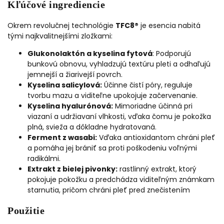
Kľúčové ingrediencie
Okrem revolučnej technológie
TFC8®
je esencia nabitá
tými najkvalitnejšími zložkami:
Glukonolaktón a kyselina fytová
: Podporujú
bunkovú obnovu, vyhladzujú textúru pleti a odhaľujú
jemnejší a žiarivejší povrch.
Kyselina salicylová:
Účinne čistí póry, reguluje
tvorbu mazu a viditeľne upokojuje začervenanie.
Kyselina hyalurónová:
M
imoriadne účinná pri
viazaní a udržiavaní vlhkosti, vďaka čomu je pokožka
plná, svieža a dôkladne hydratovaná.
Ferment z wasabi:
Vďaka antioxidantom c
hráni pleť
a pomáha jej brániť sa proti poškodeniu voľnými
radikálmi.
Extrakt z bielej pivonky:
rastlinný extrakt, ktorý
pokojuje pokožku a predchádza viditeľným známkam
starnutia, pričom chráni pleť pred znečistením
Použitie