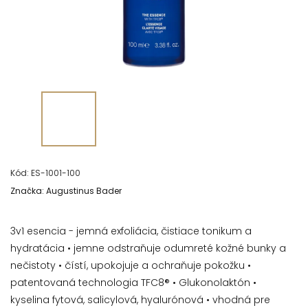
Kód:
ES-1001-100
Značka:
Augustinus Bader
3v1 esencia - jemná exfoliácia, čistiace tonikum a
hydratácia
• jemne odstraňuje odumreté kožné bunky a
nečistoty • čístí, upokojuje a ochraňuje pokožku •
patentovaná technologia TFC8® • Glukonolaktón •
kyselina fytová, salicylová, hyalurónová • vhodná pre