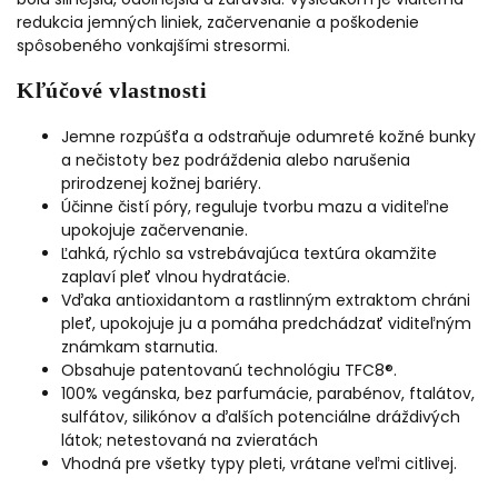
redukcia jemných liniek, začervenanie a poškodenie
spôsobeného vonkajšími stresormi.
Kľúčové vlastnosti
Jemne rozpúšťa a odstraňuje odumreté kožné bunky
a nečistoty bez podráždenia alebo narušenia
prirodzenej kožnej bariéry.
Účinne čistí póry, reguluje tvorbu mazu a viditeľne
upokojuje začervenanie.
Ľahká, rýchlo sa vstrebávajúca textúra okamžite
zaplaví pleť vlnou hydratácie.
Vďaka antioxidantom a rastlinným extraktom chráni
pleť, upokojuje ju a pomáha predchádzať viditeľným
známkam starnutia.
Obsahuje patentovanú technológiu TFC8®.
100% vegánska, bez parfumácie, parabénov, ftalátov,
sulfátov, silikónov a ďalších potenciálne dráždivých
látok; netestovaná na zvieratách
Vhodná pre všetky typy pleti, vrátane veľmi citlivej.