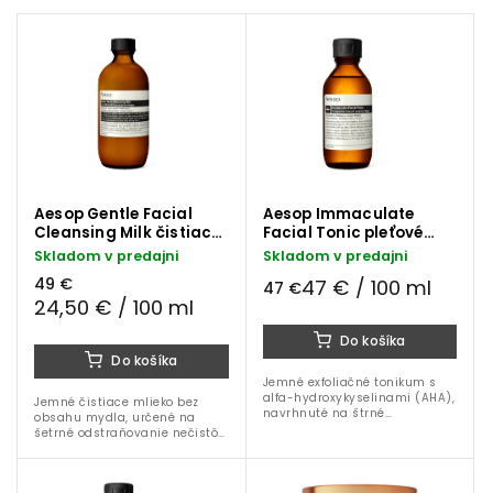
Najpredávanejšie
Aesop Gentle Facial
Aesop Immaculate
Cleansing Milk čistiace
Facial Tonic pleťové
pleťové mlieko 200 ml
tonikum 100 ml
Skladom v predajni
Skladom v predajni
49 €
47 € / 100 ml
47 €
24,50 € / 100 ml
Do košíka
Do košíka
Jemné exfoliačné tonikum s
alfa-hydroxykyselinami (AHA),
Jemné čistiace mlieko bez
navrhnuté na štrné
obsahu mydla, určené na
odstránenie odumretých
šetrné odstraňovanie nečistôt
buniek, prejasnenie a
a make-upu. Obsahuje
zjednotenie tónu pleti. Ideálne
levanduľu, santalové drevo a
pre normálnu, suchú a...
harmanček pre upokojenie a