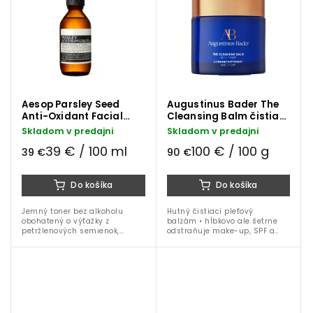
hydratáciu pokožky.
Aesop Parsley Seed
Augustinus Bader The
Anti-Oxidant Facial
Cleansing Balm čistiaci
Toner pleťové tonikum
pleťový balzám 90 g
Skladom v predajni
Skladom v predajni
100 ml
39 € / 100 ml
100 € / 100 g
39 €
90 €
Do košíka
Do košíka
Jemný toner bez alkoholu
Hutný čistiaci pleťový
obohatený o výťažky z
balzám • hĺbkovo ale šetrne
petržlenových semienok,
odstraňuje make-up, SPF a
zeleného čaju a levandule.
nečistoty • patentovaná
Tonizuje, upokojuje a chráni
technologia TFC8® • vitamín E,
pleť pred environmentálnym
bisabolol • viaceré druhy...
stresom.