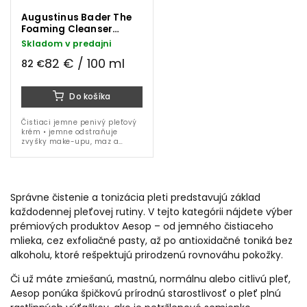
Augustinus Bader The
Foaming Cleanser
čistiaci penivý krém 100
Skladom v predajni
ml
82 € / 100 ml
82 €
Do košíka
Čistiaci jemne penivý pleťový
krém • jemne odstraňuje
zvyšky make-upu, maz a
nečistoty • patentovaná
technologia TFC8® • vitamín C
• extrakt z listov...
Správne čistenie a tonizácia pleti predstavujú základ
každodennej pleťovej rutiny. V tejto kategórii nájdete výber
prémiových produktov Aesop – od jemného čistiaceho
mlieka, cez exfoliačné pasty, až po antioxidačné toniká bez
alkoholu, ktoré rešpektujú prirodzenú rovnováhu pokožky.
Či už máte zmiešanú, mastnú, normálnu alebo citlivú pleť,
Aesop ponúka špičkovú prírodnú starostlivosť o pleť plnú