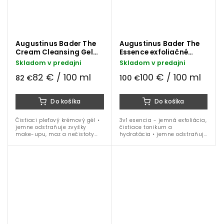
Augustinus Bader The
Augustinus Bader The
Cream Cleansing Gel
Essence exfoliačné
čistiaci pleťový gél 100
čistiace tonikum 100 ml
Skladom v predajni
Skladom v predajni
ml
82 € / 100 ml
100 € / 100 ml
82 €
100 €
Do košíka
Do košíka
Čistiaci pleťový krémový gél •
3v1 esencia - jemná exfoliácia,
jemne odstraňuje zvyšky
čistiace tonikum a
make-upu, maz a nečistoty
hydratácia • jemne odstraňuje
• patentovaná
odumreté kožné bunky a
technologia TFC8® • ružová
nečistoty • čístí, upokojuje a
kvetová voda • extrakt z...
ochraňuje pokožku •
patentovaná...