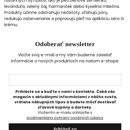
rastlinných výťažkov, ako je petržlenové semienko,
levanduľa, zelený čaj, harmanček alebo kyselina mliečna.
Produkty účinne odstraňujú nečistoty, sťahujú póry,
redukujú začervenanie a pripravujú pleť na aplikáciu séra či
krému.
Odoberať newsletter
Vložte svoj e-mail a my Vám budeme zasielať
informácie o nových produktoch na našom e-shope.
Prihláste sa a buďte s nami v kontakte. Čaká vás
magazín s aktuálnymi informáciami z nášho sveta,
vrátane nákupných tipov a budete môcť dostávať
zľavové kupóny a darčeky.
Vložením e-mailu súhlasíte s
podmienkami ochrany osobných údajov
Prihlásiť sa