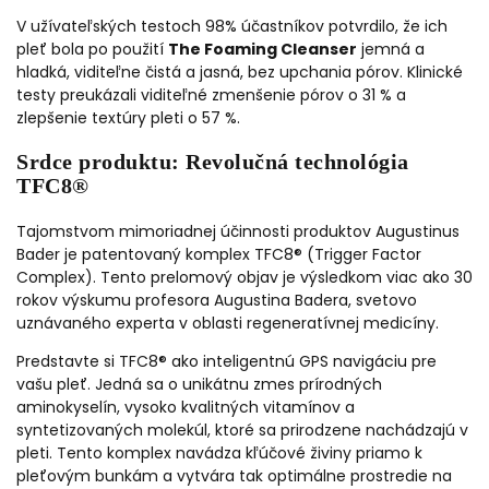
V užívateľských testoch 98% účastníkov potvrdilo, že ich
pleť bola po použití
The Foaming Cleanser
jemná a
hladká, viditeľne čistá a jasná, bez upchania pórov. Klinické
testy preukázali viditeľné zmenšenie pórov o 31 % a
zlepšenie textúry pleti o 57 %.
Srdce produktu: Revolučná technológia
TFC8®
Tajomstvom mimoriadnej účinnosti produktov Augustinus
Bader je patentovaný komplex TFC8® (Trigger Factor
Complex). Tento prelomový objav je výsledkom viac ako 30
rokov výskumu profesora Augustina Badera, svetovo
uznávaného experta v oblasti regeneratívnej medicíny.
Predstavte si TFC8® ako inteligentnú GPS navigáciu pre
vašu pleť. Jedná sa o unikátnu zmes prírodných
aminokyselín, vysoko kvalitných vitamínov a
syntetizovaných molekúl, ktoré sa prirodzene nachádzajú v
pleti. Tento komplex navádza kľúčové živiny priamo k
pleťovým bunkám a vytvára tak optimálne prostredie na