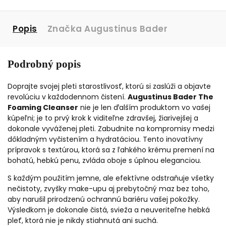
Popis
Značka
Augustinus Bader
Podrobný popis
Doprajte svojej pleti starostlivosť, ktorú si zaslúži a objavte
revolúciu v každodennom čistení.
Augustinus Bader The
Foaming Cleanser
nie je len ďalším produktom vo vašej
kúpeľni; je to prvý krok k viditeľne zdravšej, žiarivejšej a
dokonale vyváženej pleti. Zabudnite na kompromisy medzi
dôkladným vyčistením a hydratáciou. Tento inovatívny
prípravok s textúrou, ktorá sa z ľahkého krému premení na
bohatú, hebkú penu, zvláda oboje s úplnou eleganciou.
S každým použitím jemne, ale efektívne odstraňuje všetky
nečistoty, zvyšky make-upu aj prebytočný maz bez toho,
aby narušil prirodzenú ochrannú bariéru vašej pokožky.
Výsledkom je dokonale čistá, svieža a neuveriteľne hebká
pleť, ktorá nie je nikdy stiahnutá ani suchá.