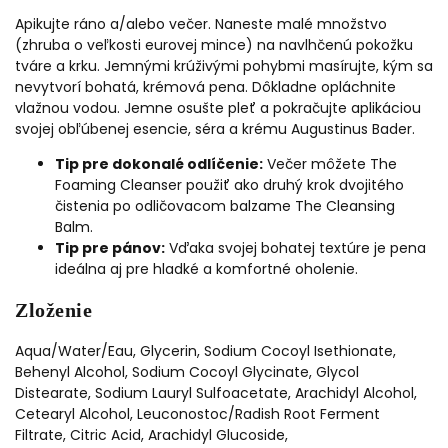
Apikujte ráno a/alebo večer. Naneste malé množstvo
(zhruba o veľkosti eurovej mince) na navlhčenú pokožku
tváre a krku. Jemnými krúživými pohybmi masírujte, kým sa
nevytvorí bohatá, krémová pena. Dôkladne opláchnite
vlažnou vodou. Jemne osušte pleť a pokračujte aplikáciou
svojej obľúbenej esencie, séra a krému Augustinus Bader.
Tip pre dokonalé odlíčenie:
Večer môžete The
Foaming Cleanser použiť ako druhý krok dvojitého
čistenia po odličovacom balzame The Cleansing
Balm.
Tip pre pánov:
Vďaka svojej bohatej textúre je pena
ideálna aj pre hladké a komfortné oholenie.
Zloženie
Aqua/Water/Eau, Glycerin, Sodium Cocoyl Isethionate,
Behenyl Alcohol, Sodium Cocoyl Glycinate, Glycol
Distearate, Sodium Lauryl Sulfoacetate, Arachidyl Alcohol,
Cetearyl Alcohol, Leuconostoc/Radish Root Ferment
Filtrate, Citric Acid, Arachidyl Glucoside,