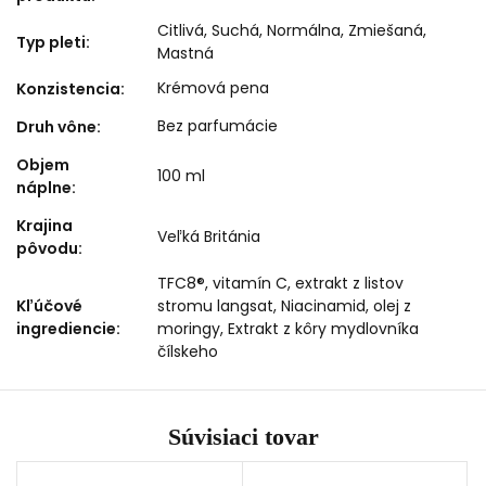
Citlivá
,
Suchá
,
Normálna
,
Zmiešaná
,
Typ pleti
:
Mastná
Krémová pena
Konzistencia
:
Bez parfumácie
Druh vône
:
Objem
100 ml
náplne
:
Krajina
Veľká Británia
pôvodu
:
TFC8®, vitamín C, extrakt z listov
Kľúčové
stromu langsat, Niacinamid, olej z
ingrediencie
:
moringy, Extrakt z kôry mydlovníka
čílskeho
Súvisiaci tovar