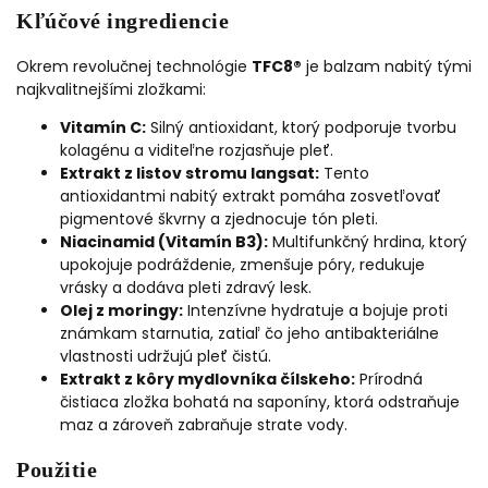
Kľúčové ingrediencie
Okrem revolučnej technológie
TFC8®
je balzam nabitý tými
najkvalitnejšími zložkami:
Vitamín C:
Silný antioxidant, ktorý podporuje tvorbu
kolagénu a viditeľne rozjasňuje pleť.
Extrakt z listov stromu langsat:
Tento
antioxidantmi nabitý extrakt pomáha zosvetľovať
pigmentové škvrny a zjednocuje tón pleti.
Niacinamid (Vitamín B3):
Multifunkčný hrdina, ktorý
upokojuje podráždenie, zmenšuje póry, redukuje
vrásky a dodáva pleti zdravý lesk.
Olej z moringy:
Intenzívne hydratuje a bojuje proti
známkam starnutia, zatiaľ čo jeho antibakteriálne
vlastnosti udržujú pleť čistú.
Extrakt z kôry mydlovníka čílskeho:
Prírodná
čistiaca zložka bohatá na saponíny, ktorá odstraňuje
maz a zároveň zabraňuje strate vody.
Použitie