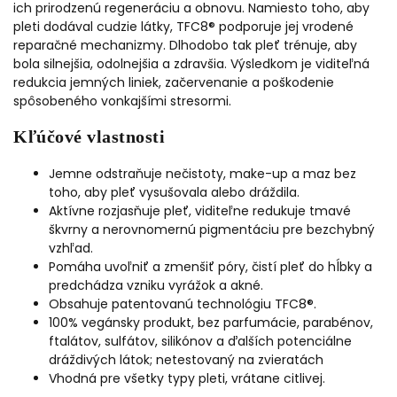
ich prirodzenú regeneráciu a obnovu. Namiesto toho, aby
pleti dodával cudzie látky, TFC8® podporuje jej vrodené
reparačné mechanizmy. Dlhodobo tak pleť trénuje, aby
bola silnejšia, odolnejšia a zdravšia. Výsledkom je viditeľná
redukcia jemných liniek, začervenanie a poškodenie
spôsobeného vonkajšími stresormi.
Kľúčové vlastnosti
Jemne odstraňuje nečistoty, make-up a maz bez
toho, aby pleť vysušovala alebo dráždila.
Aktívne rozjasňuje pleť, viditeľne redukuje tmavé
škvrny a nerovnomernú pigmentáciu pre bezchybný
vzhľad.
Pomáha uvoľniť a zmenšiť póry, čistí pleť do hĺbky a
predchádza vzniku vyrážok a akné.
Obsahuje patentovanú technológiu TFC8®.
100% vegánsky produkt, bez parfumácie, parabénov,
ftalátov, sulfátov, silikónov a ďalších potenciálne
dráždivých látok; netestovaný na zvieratách
Vhodná pre všetky typy pleti, vrátane citlivej.