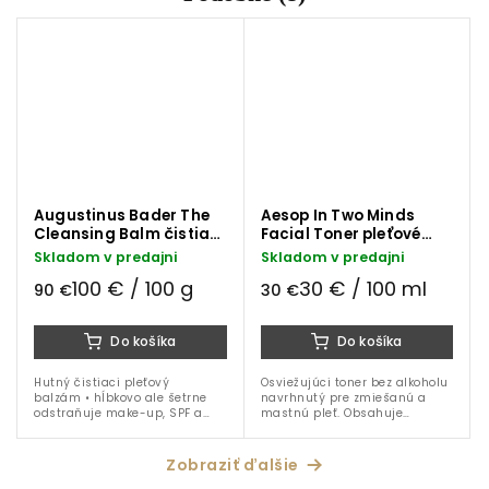
Augustinus Bader The
Aesop In Two Minds
Cleansing Balm čistiaci
Facial Toner pleťové
pleťový balzám 90 g
tonikum 100 ml
Skladom v predajni
Skladom v predajni
100 € / 100 g
30 € / 100 ml
90 €
30 €
Do košíka
Do košíka
Hutný čistiaci pleťový
Osviežujúci toner bez alkoholu
balzám • hĺbkovo ale šetrne
navrhnutý pre zmiešanú a
odstraňuje make-up, SPF a
mastnú pleť. Obsahuje
nečistoty • patentovaná
niacínamid, hamamel a
technologia TFC8® • vitamín E,
levanduľu, ktoré pleť tonizujú,
bisabolol • viaceré druhy...
čistia a upokojujú bez
Zobraziť ďalšie
vysušenia.