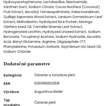
Hydroxyacetophenone, Lactobacillus, Niacinamide,
Xanthan Gum, Sodium Citrate, Cocos Nucifera (Coconut)
Fruit Extract, Ascorbyl Tetraisopalmitate, Galactoarabinan,
Quillaja Saponaria Wood Extract, Lansium Domesticum Leaf
Extract, Maltodextrin, Hydrolyzed Rice Protein, Moringa
Oleifera Seed Oil, Camellia Sinensis Leaf Extract,
Hydrogenated Lecithin, Hydrolyzed Linseed Extract, Sodium
Benzoate, Tocopheryl Acetate, Sodium Hydroxide, Ascorbic
Acid, Alanyl Glutamine, Arginine, Oligopeptide-177,
Phenylalanine, Potassium Sorbate, Sisymbrium Irio Seed Oil,
Sodium Chloride
Dodatočné parametre
Čistenie a tonizácia pleti
Kategória
:
5060990633515
EAN
:
Augustinus Bader
Výrobca
:
Typ
Čistenie pleti
produktu
: