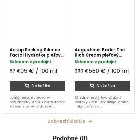
Aesop Seeking Silence
Augustinus Bader The
Facial Hydrator pleťové
Rich Cream pleťový
mlieko 60 ml
krém 50 ml
Skladom v predajni
Skladom v predajni
95 € / 100 ml
580 € / 100 ml
57 €
290 €
Do košíka
Do košíka
Ľahký, neparfumovaný
Stredne hustý hydratačný
hydratačný krém s extraktom z
pleťový krém • redukuje jemné
koreňa sladkého drievka,
linky, vrásky či
bisabololom a skvalánom.
hyperpigmentáciu • zlepšuje
Zmierňuje začervenanie,
textúru pleti • patentovaná
podráždenie a obnovuje
technologia TFC8® • Vitamín E
Zobraziť ďalšie
komfort citlivej pleti.
•...
Podobné (8)