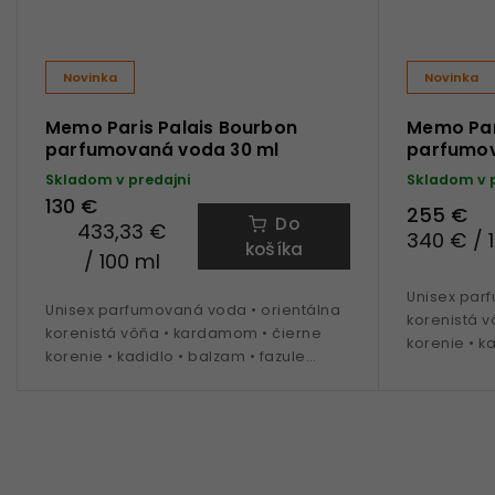
Novinka
Novinka
Memo Paris Palais Bourbon
Memo Par
parfumovaná voda 30 ml
parfumov
Skladom v predajni
Skladom v 
130 €
255 €
Do
433,33 €
340 € / 
košíka
/ 100 ml
Unisex par
Unisex parfumovaná voda • orientálna
korenistá 
korenistá vôňa • kardamom • čierne
korenie • k
korenie • kadidlo • balzam • fazule
tonka • san
tonka • santalové drevo • ideálna na
obdobie je
obdobie jeseň a zima