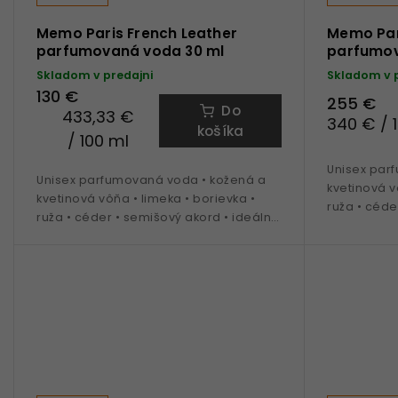
Memo Paris French Leather
Memo Par
parfumovaná voda 30 ml
parfumov
Skladom v predajni
Skladom v 
130 €
255 €
Do
433,33 €
340 € / 
košíka
/ 100 ml
Unisex par
Unisex parfumovaná voda • kožená a
kvetinová v
kvetinová vôňa • limeka • borievka •
ruža • céde
ruža • céder • semišový akord • ideálna
na obdobie 
na obdobie jeseň až jar