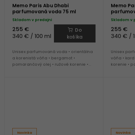
Memo Paris Abu Dhabi
Memo Par
parfumovaná voda 75 ml
parfumov
Skladom v predajni
Skladom v 
255 €
255 €
Do
340 € / 100 ml
340 € / 
košíka
Unisex parfumovaná voda • orientálna
Unisex par
a korenistá vôňa • bergamot •
vôňa • kar
pomarančový olej • ružové korenie •
korenie • pa
datle • vetiver • vanilín • ideálna na
ideálna na 
obdobie jeseň až jar
Novinka
Novinka