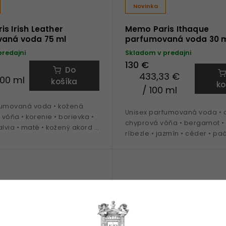
Novinka
s Irish Leather
Memo Paris Ithaque
aná voda 75 ml
parfumovaná voda 30 
predajni
Skladom v predajni
130 €
Do
433,33 €
100 ml
košíka
ko
/ 100 ml
fumovaná voda • kožená
Unisex parfumovaná voda • c
vôňa • korenie • borievka •
chyprová vôňa • bergamot • 
alvia • maté • kožený akord •
ríbezle • jazmín • céder • pač
deálna na obdobie jeseň až
• ideálna na obdobie jar a le