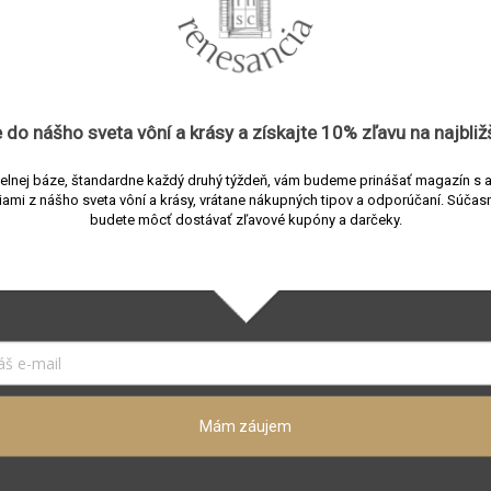
Novinka
is Madurai
Memo Paris Marfa par
aná voda 75 ml
voda 30 ml
 do nášho sveta vôní a
krásy
a získajte
10% zľavu
na najbliž
predajni
Skladom v predajni
130 €
Do
elnej báze, štandardne každý druhý týždeň, vám budeme prinášať magazín s 
433,33 €
100 ml
košíka
iami z nášho sveta vôní a krásy, vrátane nákupných tipov a odporúčaní.
Súčasn
ko
/ 100 ml
budete môcť dostávať zľavové kupóny a darčeky.
fumovaná voda • kvetinová
Unisex parfumovaná voda • 
ón • curcuma • broskyňa •
vôňa • mandarínka • broskyň
beróza • santalové drevo
tuberóza • ylang ylang • céde
na celoročné nosenie
• ideálna na celoročné nose
Mám záujem