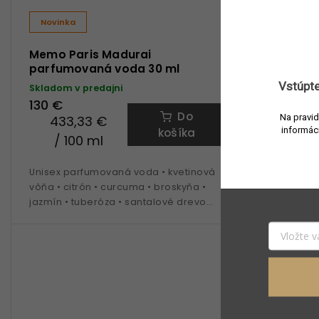
Novinka
Novinka
Memo Paris Madurai
Memo Par
parfumovaná voda 30 ml
parfumov
Vstúpte
Skladom v predajni
Skladom v 
130 €
255 €
Do
Na pravid
433,33 €
340 € / 
informác
košíka
/ 100 ml
Unisex par
Unisex parfumovaná voda • kvetinová
vôňa • citr
vôňa • citrón • curcuma • broskyňa •
jazmín • tu
jazmín • tuberóza • santalové drevo
• ideálna 
• ideálna na celoročné nosenie