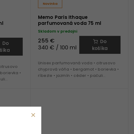
Novinka
Memo Paris Ithaque
ml
parfumovaná voda 75 ml
Skladom v predajni
255 €
Do
Do
340 € / 100 ml
košíka
šíka
Unisex parfumovaná voda • citrusovo
itrusovo
chyprová vôňa • bergamot • borievka •
borievka •
ríbezle • jazmín • céder • pačuli
uli
• ideálna na obdobie jar a leto
to