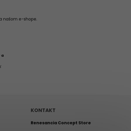
na našom e-shope.
 a
v
KONTAKT
Renesancia Concept Store