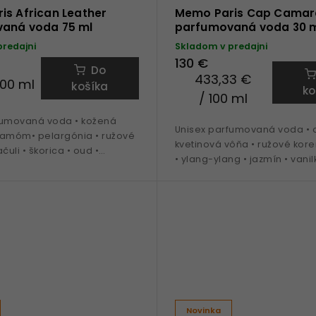
is African Leather
Memo Paris Cap Camar
aná voda 75 ml
parfumovaná voda 30 
predajni
Skladom v predajni
130 €
Do
433,33 €
100 ml
košíka
ko
/ 100 ml
fumovaná voda • kožená
Unisex parfumovaná voda • o
damóm• pelargónia • ružové
kvetinová vôňa • ružové koren
čuli • škorica • oud •
• ylang-ylang • jazmín • vanil
obdobie jeseň až jar
santalové drevo • ideálna n
jar a leto
Novinka