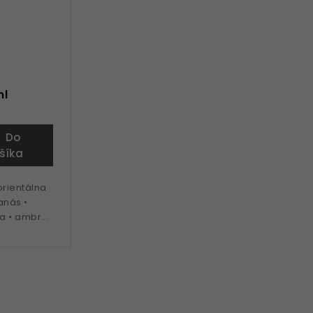
ml
Do
šíka
rientálna
anás •
ňa • ambra
e jar a leto