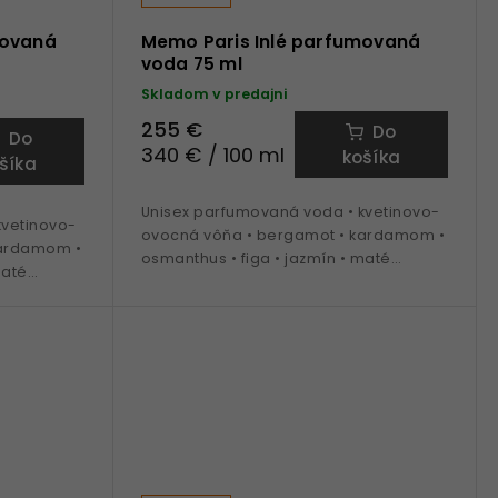
movaná
Memo Paris Inlé parfumovaná
voda 75 ml
Skladom v predajni
255 €
Do
Do
340 € / 100 ml
košíka
šíka
Unisex parfumovaná voda • kvetinovo-
kvetinovo-
ovocná vôňa • bergamot • kardamom •
kardamom •
osmanthus • figa • jazmín • maté
maté
• ideálna na obdobie jar a leto
to