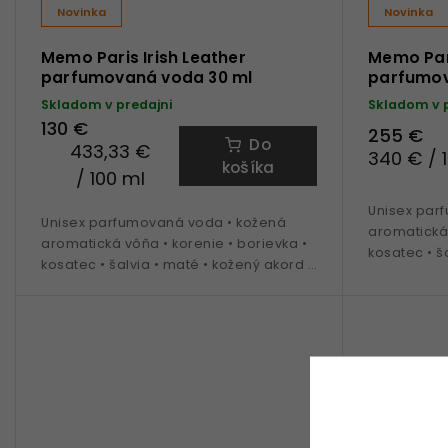
Novinka
Novinka
Memo Paris Irish Leather
Memo Pari
parfumovaná voda 30 ml
parfumov
Skladom v predajni
Skladom v 
130 €
255 €
Do
433,33 €
340 € / 
košíka
/ 100 ml
Unisex par
Unisex parfumovaná voda • kožená
aromatická 
aromatická vôňa • korenie • borievka •
kosatec • š
kosatec • šalvia • maté • kožený akord •
vetiver • i
vetiver • ideálna na obdobie jeseň až
jar
jar