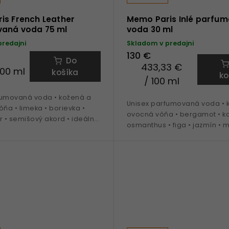
is French Leather
Memo Paris Inlé parfu
aná voda 75 ml
voda 30 ml
predajni
Skladom v predajni
130 €
Do
433,33 €
100 ml
košíka
ko
/ 100 ml
fumovaná voda • kožená a
Unisex parfumovaná voda • 
ôňa • limeka • borievka •
ovocná vôňa • bergamot • 
r • semišový akord • ideálna
osmanthus • figa • jazmín • 
jeseň až jar
• ideálna na obdobie jar a le