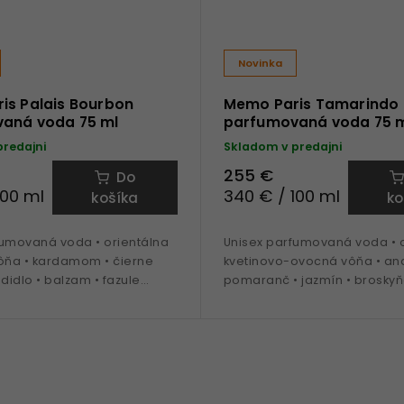
Novinka
is Palais Bourbon
Memo Paris Tamarindo
aná voda 75 ml
parfumovaná voda 75 
predajni
Skladom v predajni
255 €
Do
100 ml
340 € / 100 ml
košíka
ko
fumovaná voda • orientálna
Unisex parfumovaná voda • o
vôňa • kardamom • čierne
kvetinovo-ovocná vôňa • an
adidlo • balzam • fazule
pomaranč • jazmín • brosky
talové drevo • ideálna na
• vanilka • ideálna na obdobi
seň a zima