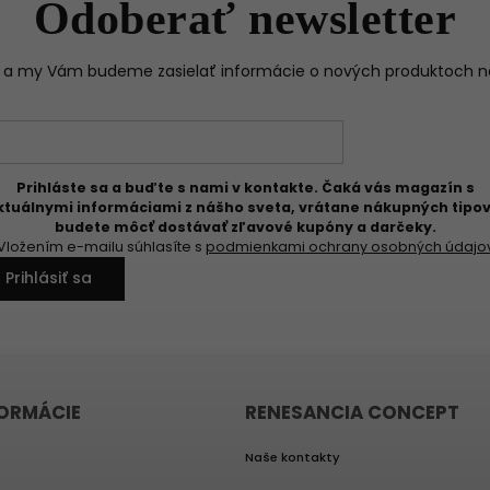
Odoberať newsletter
il a my Vám budeme zasielať informácie o nových produktoch 
Prihláste sa a buďte s nami v kontakte. Čaká vás magazín s
ktuálnymi informáciami z nášho sveta, vrátane nákupných tipov
budete môcť dostávať zľavové kupóny a darčeky.
Vložením e-mailu súhlasíte s
podmienkami ochrany osobných údajo
Prihlásiť sa
FORMÁCIE
RENESANCIA CONCEPT
Naše kontakty