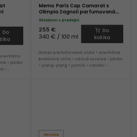
at
Memo Paris Cap Camarat x
ml
Olimpia Zagnoli parfumovaná
voda 75 ml
Skladom v predajni
255 €
Do
Do
340 € / 100 ml
košíka
šíka
Unisex parfumovaná voda • orientálna
rientálna
kvetinová vôňa • ružové korenie • jablko
ie • jablko
• ylang-ylang • jazmín • vanilka •
ka •
santalové drevo • ideálna na obdobie
a obdobie
jar a leto
Novinka