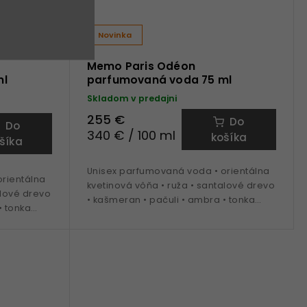
Novinka
Memo Paris Odéon
ml
parfumovaná voda 75 ml
Skladom v predajni
255 €
Do
Do
340 € / 100 ml
košíka
šíka
Unisex parfumovaná voda • orientálna
rientálna
kvetinová vôňa • ruža • santalové drevo
alové drevo
• kašmeran • pačuli • ambra • tonka
• tonka
fazule • ideálna na obdobie jeseň až
jeseň až
jar