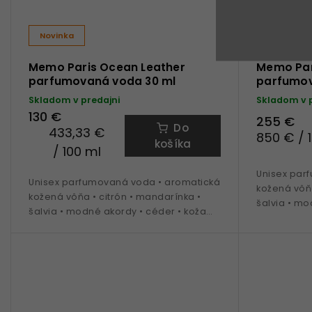
Novinka
Novinka
Memo Paris Ocean Leather
Memo Par
parfumovaná voda 30 ml
parfumov
Skladom v predajni
Skladom v 
130 €
255 €
Do
433,33 €
850 € / 
košíka
/ 100 ml
Unisex par
Unisex parfumovaná voda • aromatická
kožená vôňa
kožená vôňa • citrón • mandarínka •
šalvia • mo
šalvia • modné akordy • céder • koža
• ideálna n
• ideálna na obdobie jar a leto