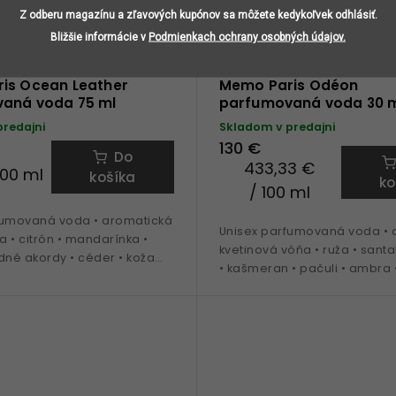
Z odberu magazínu a zľavových kupónov sa môžete kedykoľvek odhlásiť.
Bližšie informácie v
Podmienkach ochrany osobných údajov.
Novinka
is Ocean Leather
Memo Paris Odéon
aná voda 75 ml
parfumovaná voda 30 
predajni
Skladom v predajni
130 €
Do
433,33 €
100 ml
košíka
ko
/ 100 ml
fumovaná voda • aromatická
Unisex parfumovaná voda • o
 • citrón • mandarínka •
kvetinová vôňa • ruža • sant
dné akordy • céder • koža
• kašmeran • pačuli • ambra 
a obdobie jar a leto
fazule • ideálna na obdobie 
jar