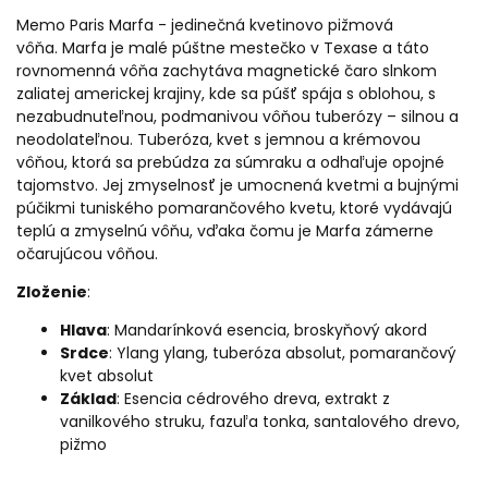
Memo Paris Marfa - jedinečná kvetinovo pižmová
vôňa. Marfa je malé púštne mestečko v Texase a táto
rovnomenná vôňa zachytáva magnetické čaro slnkom
zaliatej americkej krajiny, kde sa púšť spája s oblohou, s
nezabudnuteľnou, podmanivou vôňou tuberózy – silnou a
neodolateľnou. Tuberóza, kvet s jemnou a krémovou
vôňou, ktorá sa prebúdza za súmraku a odhaľuje opojné
tajomstvo. Jej zmyselnosť je umocnená kvetmi a bujnými
púčikmi tuniského pomarančového kvetu, ktoré vydávajú
teplú a zmyselnú vôňu, vďaka čomu je Marfa zámerne
očarujúcou vôňou.
Zloženie
:
Hlava
: Mandarínková esencia, broskyňový akord
Srdce
: Ylang ylang, tuberóza absolut, pomarančový
kvet absolut
Základ
: Esencia cédrového dreva, extrakt z
vanilkového struku, fazuľa tonka, santalového drevo,
pižmo