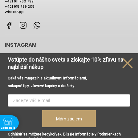
+421 911 760 799
+421 915 799 205
WhatsApp
Facebook
Instagram
WhatsApp
INSTAGRAM
Vstúpte do nášho sveta
a získajte
10% zľavu na
najbližší nákup
Čaká vás magazín s aktuálnymi informáciami,
Používame cookies, aby sme Vám umožnili pohodlné
nákupné tipy, zľavové kupóny a darčeky.
prehliadanie webu a vďaka analýze prevádzky webu
neustále zlepšovali jeho funkcie, výkon a použiteľnosť. Viac
informácií nájdete v odkaze
Cookies
a
Podmienky
ochrany osobných údajov
.
Vytvoril Shoptet
Copyright 2026
Renesancia Concept Store
. Všetky práva
Mám záujem
Nastavenie
vyhradené.
Upraviť nastavenie cookies
Zobraziť
Súhlasím
Grafický návrh vytvořil a nakódoval
Shoptak.cz
Odhlásiť sa môžete kedykoľvek. Bližšie informácie v
Podmienkach
ne