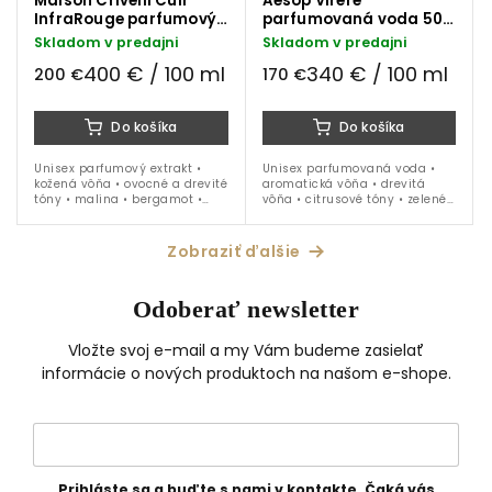
Maison Crivelli Cuir
Aesop Virére
InfraRouge parfumový
parfumovaná voda 50
extrakt 50 ml
ml
Skladom v predajni
Skladom v predajni
400 € / 100 ml
340 € / 100 ml
200 €
170 €
Do košíka
Do košíka
Unisex parfumový extrakt •
Unisex parfumovaná voda •
kožená vôňa • ovocné a drevité
aromatická vôňa • drevitá
tóny • malina • bergamot •
vôňa • citrusové tóny • zelené
kosatec • koža • vanilka • oud •
tóny • bergamot • figa • 50 ml
ideálne na obdobie jeseň,
zima, jar • 50 ml
Zobraziť ďalšie
Odoberať newsletter
Vložte svoj e-mail a my Vám budeme zasielať
informácie o nových produktoch na našom e-shope.
Prihláste sa a buďte s nami v kontakte. Čaká vás