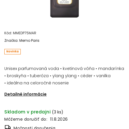
Kód:
MMEDP75MAR
Značka:
Memo Paris
Novinka
Unisex parfumovaná voda • kvetinová vôňa • mandarínka
• broskyňa • tuberóza • ylang ylang • céder • vanilka
• ideálna na celoročné nosenie
Detailné informácie
Skladom v predajni
(3 ks)
Môžeme doručiť do:
11.8.2026
Možnosti doručenia