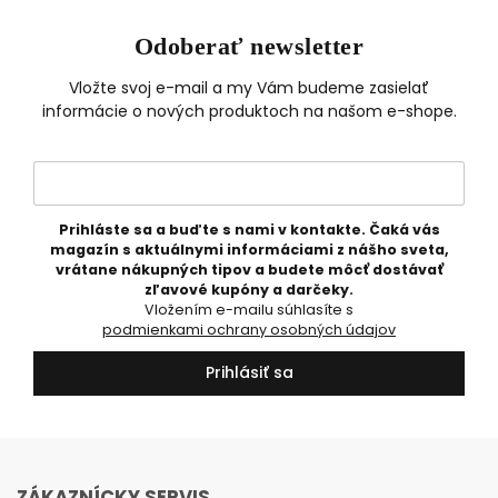
Odoberať newsletter
Vložte svoj e-mail a my Vám budeme zasielať
informácie o nových produktoch na našom e-shope.
Prihláste sa a buďte s nami v kontakte. Čaká vás
magazín s aktuálnymi informáciami z nášho sveta,
vrátane nákupných tipov a budete môcť dostávať
zľavové kupóny a darčeky.
Vložením e-mailu súhlasíte s
podmienkami ochrany osobných údajov
Prihlásiť sa
ZÁKAZNÍCKY SERVIS