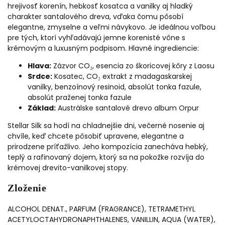
hrejivosť korenín, hebkosť kosatca a vanilky aj hladký
charakter santalového dreva, vďaka čomu pôsobí
elegantne, zmyselne a veľmi návykovo. Je ideálnou voľbou
pre tých, ktorí vyhľadávajú jemne korenisté vône s
krémovým a luxusným podpisom.
Hlavné ingrediencie:
Hlava:
Zázvor CO₂, esencia zo škoricovej kôry z Laosu
Srdce:
Kosatec, CO₂ extrakt z madagaskarskej
vanilky, benzoínový resinoid, absolút tonka fazule,
absolút praženej tonka fazule
Základ:
Austrálske santalové drevo album Orpur
Stellar Silk sa hodí na chladnejšie dni, večerné nosenie aj
chvíle, keď chcete pôsobiť upravene, elegantne a
prirodzene príťažlivo. Jeho kompozícia zanecháva hebký,
teplý a rafinovaný dojem, ktorý sa na pokožke rozvíja do
krémovej drevito-vanilkovej stopy.
Zloženie
ALCOHOL DENAT., PARFUM (FRAGRANCE), TETRAMETHYL
ACETYLOCTAHYDRONAPHTHALENES, VANILLIN, AQUA (WATER),