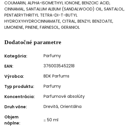
COUMARIN, ALPHA-ISOMETHYL IONONE, BENZOIC ACID,
CINNAMAL, SANTALUM ALBUM (SANDALWOOD) OIL, SANTALOL,
PENTAERYTHRITYL TETRA-DI-T-BUTYL
HYDROXYHYDROCINNAMATE, CITRAL, BENZYL BENZOATE,
LIMONENE, PINENE, FARNESOL, GERANIOL
Dodatočné parametre
Parfumy
Kategória
:
3760035452218
EAN
:
BDK Parfums
Výrobca
:
Parfumy
Typ produktu
:
Parfumové absolúty
Koncentrácia
:
Drevitá
,
Orientálna
Druh vône
:
Objem
≤ 50 ml
náplne
: