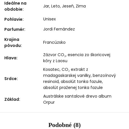
Ideálne na
Jar
,
Leto
,
Jeseň
,
Zima
obdobie
:
Unisex
Pohlavie
:
Jordi Fernández
Parfumér
:
Krajina
Francúzsko
pôvodu
:
Zázvor CO₂, esencia zo škoricovej
Hlava
:
kôry z Laosu
Kosatec, CO₂ extrakt z
madagaskarskej vanilky, benzoínový
Srdce
:
resinoid, absolút tonka fazule,
absolút praženej tonka fazule
Austrálske santalové drevo album
Základ
:
Orpur
Podobné (8)