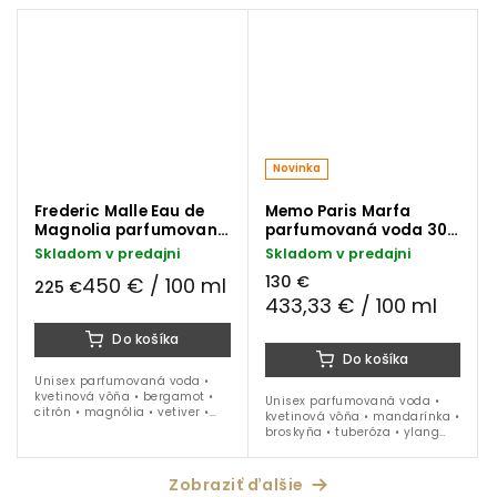
Novinka
Frederic Malle Eau de
Memo Paris Marfa
Magnolia parfumovaná
parfumovaná voda 30
voda 50 ml
ml
Skladom v predajni
Skladom v predajni
130 €
450 € / 100 ml
225 €
433,33 € / 100 ml
Do košíka
Do košíka
Unisex parfumovaná voda •
kvetinová vôňa • bergamot •
Unisex parfumovaná voda •
citrón • magnólia • vetiver •
kvetinová vôňa • mandarínka •
jazmín • mach • ideálna na
broskyňa • tuberóza • ylang
obdobie jar - leto
ylang • céder • vanilka
• ideálna na celoročné nosenie
Zobraziť ďalšie