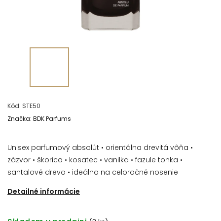
Kód:
STE50
Značka:
BDK Parfums
Unisex parfumový absolút • orientálna drevitá vôňa •
zázvor • škorica • kosatec • vanilka • fazule tonka •
santalové drevo • ideálna na celoročné nosenie
Detailné informácie