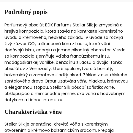
Podrobný popis
Parfumový absolút BDK Parfums Stellar Silk je zmyselná a
hrejivá kompozícia, ktorá stavia na kontraste korenistého
úvodu a krémového, hebkého základu. V úvode sa rozvíja
živý zázvor CO₂ a škoricová kôra z Laosu, ktoré vôni
dodávajú iskru, energiu a jemne pikantný charakter. V srdci
sa kompozícia zjemňuje vďaka francúzskemu irisu,
madagaskarskej vanilke, benzoínu z Laosu a dvojici tonka
absolútov z Venezuely, ktoré spolu vytvárajú bohatý,
balzamický a zamatovo sladký akord. Základ z austrálskeho
santalového dreva Orpur uzatvára vôňu hladkou, krémovou
a elegantnou stopou. Stellar Silk pôsobí sofistikovane,
obklopujúco a mimoriadne jemne, ako vôňa s hodvábnym
dotykom a tichou intenzitou.
Charakteristika vône
Stellar Silk je orientálno-drevitá vôňa s korenistým
otvorením a krémovo balzamickým srdcom. Prepája