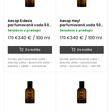
Aesop Eidesis
Aesop Hwyl
parfumovaná voda 50
parfumovaná voda 50
ml
ml
Skladom v predajni
Skladom v predajni
340 € / 100 ml
340 € / 100 ml
170 €
170 €
Do košíka
Do košíka
Unisex parfumovaná voda •
Unisex parfumovaná voda •
drevitá vôňa • korenistá vôňa •
drevitá vôňa • aromatická
kadidlo • céder • santalové
vôňa • dymové tóny • zemité
drevo • jeseň • zima • 50 ml
akordy • jeseň • zima • 50 ml