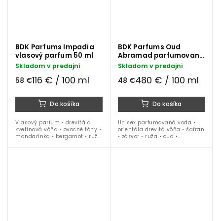
BDK Parfums Impadia
BDK Parfums Oud
vlasový parfum 50 ml
Abramad parfumovaná
voda 10 ml
Skladom v predajni
Skladom v predajni
116 € / 100 ml
480 € / 100 ml
58 €
48 €
Do košíka
Do košíka
Vlasový parfum • drevitá a
Unisex parfumovaná voda •
kvetinová vôňa • ovocné tóny •
orientála drevitá vôňa • šafran
mandarínka • bergamot • ruža
• zázvor • ruža • oud •
• pomarančový kvet • vanilka •
guajakové drevo • kadidlo •
akigalawood • ideálna na
pačuli • ideálna na obdobie
celoročné nosenie
jeseň / zima