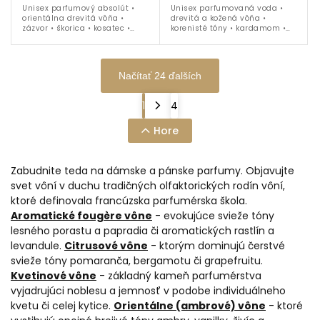
Unisex parfumový absolút •
Unisex parfumovaná voda •
orientálna drevitá vôňa •
drevitá a kožená vôňa •
zázvor • škorica • kosatec •
korenisté tóny • kardamom •
vanilka • fazule tonka •
grapefruit • čierny čaj •
santalové drevo • ideálna na
pomarančový kvet • kožený
celoročné nosenie
akord • ideálna na celoročné
nosenie
Načítať 24 ďalších
1
4
Hore
Zabudnite teda na dámske a pánske parfumy. Objavujte
svet vôní v duchu tradičných olfaktorických rodín vôní,
ktoré definovala francúzska parfumérska škola.
Aromatické fougère vône
- evokujúce svieže tóny
lesného porastu a papradia či aromatických rastlín a
levandule.
Citrusové vône
- ktorým dominujú čerstvé
svieže tóny pomaranča, bergamotu či grapefruitu.
Kvetinové vône
- základný kameň parfumérstva
vyjadrujúci noblesu a jemnosť v podobe individuálneho
kvetu či celej kytice.
Orientálne (ambrové) vône
- ktoré