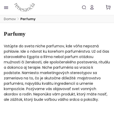
Domov
/
Parfumy
Parfumy
Vstúpte do sveta niche parfumov, kde vôňa nepozná
pohlavie. Ide o návrat ku koreňom parfumérstva. Už od čias
starovekého Egypta a Ríma nebol parfum otázkou
mužnosti či ženskosti, ale spoločenského postavenia, rituálu
a dokonca aj terapie. Niche parfuméria sa vracia k
podstate. Namiesto marketingových stereotypov sa
zameriava na to, čo je skutočne dôležité: majstrovstvo
parfuméra, najvyššiu kvalitu ingrediencií a umenie
kompozície. Pozývame vás objavovať svet vonných
akordov a rodín. Neponúka vám produkt, ktorý máte nosiť,
ale zážitok, ktorý bude voľbou vášho srdca a pokožky.