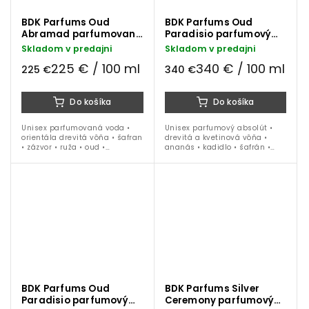
BDK Parfums Oud
BDK Parfums Oud
Abramad parfumovaná
Paradisio parfumový
voda 100 ml
absolút 100 ml
Skladom v predajni
Skladom v predajni
225 € / 100 ml
340 € / 100 ml
225 €
340 €
Do košíka
Do košíka
Unisex parfumovaná voda •
Unisex parfumový absolút •
orientála drevitá vôňa • šafran
drevitá a kvetinová vôňa •
• zázvor • ruža • oud •
ananás • kadidlo • šafrán •
guajakové drevo • kadidlo •
ruže • kakao • oud • ideálna na
pačuli • ideálna na obdobie
celoročné nosenie
jeseň / zima
BDK Parfums Oud
BDK Parfums Silver
Paradisio parfumový
Ceremony parfumový