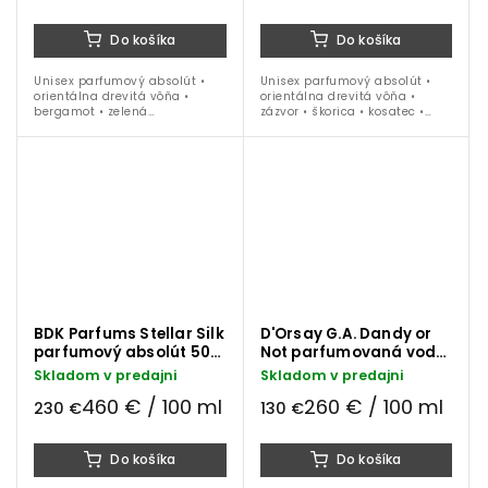
Do košíka
Do košíka
Unisex parfumový absolút •
Unisex parfumový absolút •
orientálna drevitá vôňa •
orientálna drevitá vôňa •
bergamot • zelená
zázvor • škorica • kosatec •
mandarinka • zázvor • ružové
vanilka • fazule tonka •
korenie • céder • pačuli • oud •
santalové drevo • ideálna na
ideálna na celoročné nosenie
celoročné nosenie
BDK Parfums Stellar Silk
D'Orsay G.A. Dandy or
parfumový absolút 50
Not parfumovaná voda
ml
50 ml
Skladom v predajni
Skladom v predajni
460 € / 100 ml
260 € / 100 ml
230 €
130 €
Do košíka
Do košíka