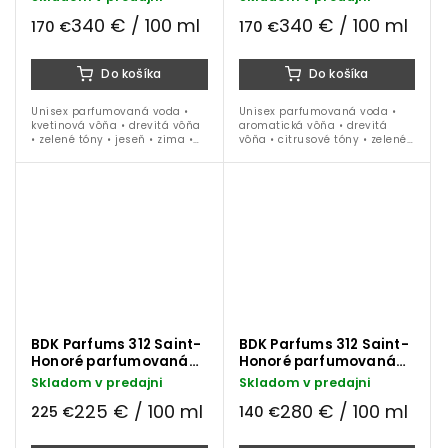
340 € / 100 ml
340 € / 100 ml
170 €
170 €
Do košíka
Do košíka
Unisex parfumovaná voda •
Unisex parfumovaná voda •
kvetinová vôňa • drevitá vôňa
aromatická vôňa • drevitá
• zelené tóny • jeseň • zima •
vôňa • citrusové tóny • zelené
jar • 50 ml
tóny • bergamot • figa • 50 ml
BDK Parfums 312 Saint-
BDK Parfums 312 Saint-
Honoré parfumovaná
Honoré parfumovaná
voda 100 ml
voda 50 ml
Skladom v predajni
Skladom v predajni
225 € / 100 ml
280 € / 100 ml
225 €
140 €