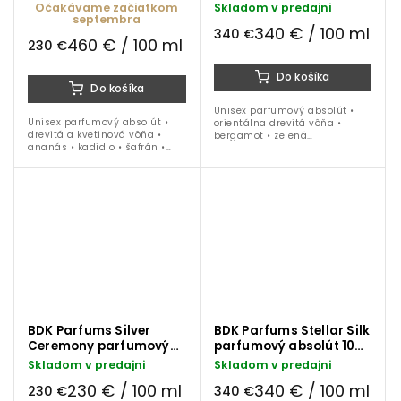
absolút 50 ml
absolút 100 ml
Očakávame začiatkom
Skladom v predajni
septembra
340 € / 100 ml
340 €
460 € / 100 ml
230 €
Do košíka
Do košíka
Unisex parfumový absolút •
Unisex parfumový absolút •
orientálna drevitá vôňa •
drevitá a kvetinová vôňa •
bergamot • zelená
ananás • kadidlo • šafrán •
mandarinka • zázvor • ružové
ruže • kakao • oud • ideálna na
korenie • céder • pačuli • oud •
celoročné nosenie
ideálna na celoročné nosenie
BDK Parfums Silver
BDK Parfums Stellar Silk
Ceremony parfumový
parfumový absolút 100
absolút 50 ml
ml
Skladom v predajni
Skladom v predajni
230 € / 100 ml
340 € / 100 ml
230 €
340 €