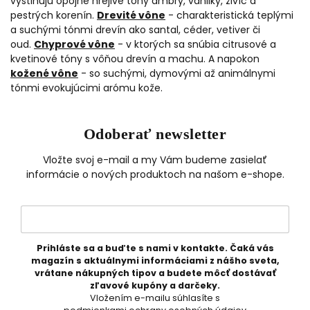
vystihujú opojné hrejivé tóny ambry, vanilky, živíc a
pestrých korenín.
Drevité vône
- charakteristická teplými
a suchými tónmi drevín ako santal, céder, vetiver či
oud.
Chyprové vône
- v ktorých sa snúbia citrusové a
kvetinové tóny s vôňou drevín a machu. A napokon
kožené vône
- so suchými, dymovými až animálnymi
tónmi evokujúcimi arómu kože.
Odoberať newsletter
Vložte svoj e-mail a my Vám budeme zasielať
informácie o nových produktoch na našom e-shope.
Prihláste sa a buďte s nami v kontakte. Čaká vás
magazín s aktuálnymi informáciami z nášho sveta,
vrátane nákupných tipov a budete môcť dostávať
zľavové kupóny a darčeky.
Vložením e-mailu súhlasíte s