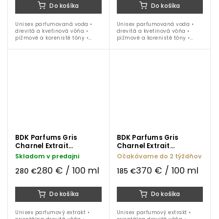
Do košíka
Do košíka
Unisex parfumovaná voda •
Unisex parfumovaná voda •
drevitá a kvetinová vôňa •
drevitá a kvetinová vôňa •
pižmové a korenisté tóny •
pižmové a korenisté tóny •
pomarančový kvet • kosatec •
pomarančový kvet • kosatec •
tonka • kosatec • oud • ideálna
tonka • kosatec • oud • ideálna
na celoročné nosenie
na celoročné nosenie
BDK Parfums Gris
BDK Parfums Gris
Charnel Extrait
Charnel Extrait
parfumový extrakt 100
parfumový extrakt 50
Skladom v predajni
Očakávame do 2 týždňov
ml
ml
280 € / 100 ml
370 € / 100 ml
280 €
185 €
Do košíka
Do košíka
Unisex parfumový extrakt •
Unisex parfumový extrakt •