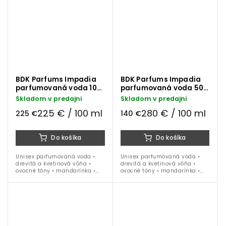
BDK Parfums Impadia
BDK Parfums Impadia
parfumovaná voda 100
parfumovaná voda 50
ml
ml
Skladom v predajni
Skladom v predajni
225 € / 100 ml
280 € / 100 ml
225 €
140 €
Do košíka
Do košíka
Unisex parfumovaná voda •
Unisex parfumovaná voda •
drevitá a kvetinová vôňa •
drevitá a kvetinová vôňa •
ovocné tóny • mandarínka •
ovocné tóny • mandarínka •
bergamot • ruža •
bergamot • ruža •
pomarančový kvet • vanilka •
pomarančový kvet • vanilka •
akigalawood • ideálna na
akigalawood • ideálna na
celoročné nosenie
celoročné nosenie