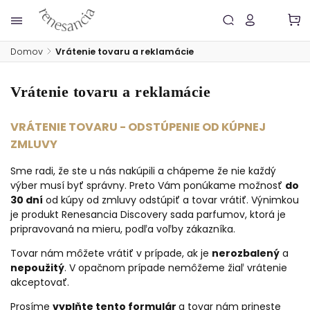
Domov
/
Vrátenie tovaru a reklamácie
Vrátenie tovaru a reklamácie
VRÁTENIE TOVARU - ODSTÚPENIE OD KÚPNEJ
ZMLUVY
Sme radi, že ste u nás nakúpili a chápeme že nie každý
výber musí byť správny. Preto Vám ponúkame možnosť
do
30 dní
od kúpy od zmluvy odstúpiť a tovar vrátiť. Výnimkou
je produkt Renesancia Discovery sada parfumov, ktorá je
pripravovaná na mieru, podľa voľby zákazníka.
Tovar nám môžete vrátiť v prípade, ak je
nerozbalený
a
nepoužitý
. V opačnom prípade nemôžeme žiaľ vrátenie
akceptovať.
Prosíme
vyplňte tento formulár
a tovar nám prineste