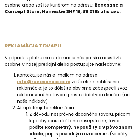
osobne alebo zašlite kuriérom na adresu:
Renesancia
Concept Store, Námestie SNP 19
, 811 01 Bratislava.
REKLAMÁCIA TOVARU
V prípade uplatnenia reklamácie nás prosím navštívte
osobne v našej predajni alebo postupujte nasledovne:
Kontaktujte nás e-mailom na adrese
info@renesancia.com
za účelom nahlásenia
reklamácie; je to dôležité aby sme zabezpečili zvoz
reklamovaného tovaru prostredníctvom kuriéra (na
naše náklady);
Ak uplatňujete reklamáciu:
Z dôvodu nesprávne dodaného tovaru, pričom
k pochybeniu došlo na našej strane, tovar
pošlite
kompletný, nepoužitý a v pôvodnom
obale
, príp. s pôvodným označením (visačky,