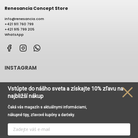
Renesancia Concept Store
info
@
renesancia.com
+421 911 760 799
+421 915 799 205
WhatsApp
Facebook
Instagram
WhatsApp
INSTAGRAM
Vstúpte do nášho sveta
a získajte
10% zľavu na
najbližší nákup
Čaká vás magazín s aktuálnymi informáciami,
Používame cookies, aby sme Vám umožnili pohodlné
nákupné tipy, zľavové kupóny a darčeky.
prehliadanie webu a vďaka analýze prevádzky webu
neustále zlepšovali jeho funkcie, výkon a použiteľnosť. Viac
informácií nájdete v odkaze
Cookies
a
Podmienky
Vytvoril Shoptet
ochrany osobných údajov
.