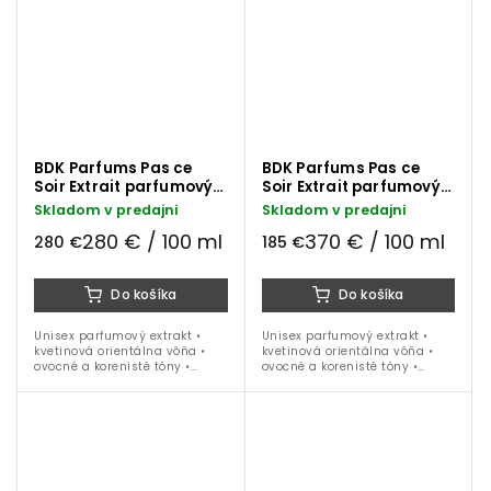
BDK Parfums Pas ce
BDK Parfums Pas ce
Soir Extrait parfumový
Soir Extrait parfumový
extrakt 100 ml
extrakt 50 ml
Skladom v predajni
Skladom v predajni
280 € / 100 ml
370 € / 100 ml
280 €
185 €
Do košíka
Do košíka
Unisex parfumový extrakt •
Unisex parfumový extrakt •
kvetinová orientálna vôňa •
kvetinová orientálna vôňa •
ovocné a korenisté tóny •
ovocné a korenisté tóny •
mandarínka • kakao • zázvor •
mandarínka • kakao • zázvor •
hruška • jazmín • kašmeran •
hruška • jazmín • kašmeran •
vanilka • pačuli • ideálna na...
vanilka • pačuli • ideálna na...