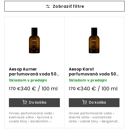
Najlacnejšie
Najdrahšie
Najpredávanejšie
Aesop Aurner
Aesop Karst
parfumovaná voda 50
parfumovaná voda 50
ml
ml
Skladom v predajni
Skladom v predajni
340 € / 100 ml
340 € / 100 ml
170 €
170 €
Do košíka
Do košíka
Unisex parfumovaná voda •
Unisex parfumovaná voda •
kvetinová vôňa • bylinné a
drevitá vôňa • aromatická
svieže tóny • kardamóm •
vôňa • vodné tóny • bergamot
harmanček • magnólia •
• šalvia • vetiver • jar • leto •