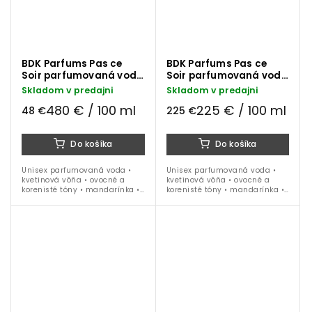
BDK Parfums Pas ce
BDK Parfums Pas ce
Soir parfumovaná voda
Soir parfumovaná voda
10 ml
100 ml
Skladom v predajni
Skladom v predajni
480 € / 100 ml
225 € / 100 ml
48 €
225 €
Do košíka
Do košíka
Unisex parfumovaná voda •
Unisex parfumovaná voda •
kvetinová vôňa • ovocné a
kvetinová vôňa • ovocné a
korenisté tóny • mandarínka •
korenisté tóny • mandarínka •
zázvor • hruška • jazmín •
zázvor • hruška • jazmín •
kašmeran • pačuli • ideálna
kašmeran • pačuli • ideálna
na celoročné nosenie
na celoročné nosenie