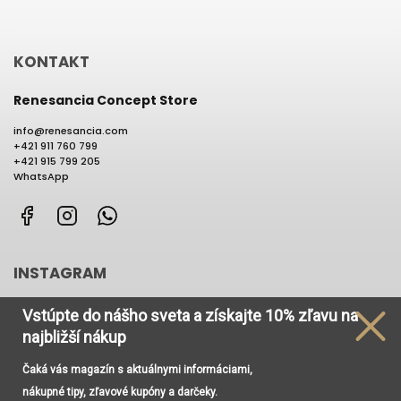
KONTAKT
Renesancia Concept Store
info
@
renesancia.com
+421 911 760 799
+421 915 799 205
WhatsApp
Facebook
Instagram
WhatsApp
INSTAGRAM
Vstúpte do nášho sveta
a získajte
10% zľavu na
najbližší nákup
Čaká vás magazín s aktuálnymi informáciami,
Používame cookies, aby sme Vám umožnili pohodlné
nákupné tipy, zľavové kupóny a darčeky.