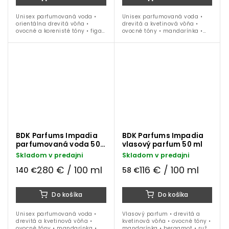
Unisex parfumovaná voda •
Unisex parfumovaná voda •
orientálna drevitá vôňa •
drevitá a kvetinová vôňa •
ovocné a korenisté tóny • figa •
ovocné tóny • mandarínka •
kardamóm • iris • santalové
bergamot • ruža •
drevo • tonka fazuľa • ideálna
pomarančový kvet • vanilka •
na celoročné nosenie
akigalawood • ideálna na
celoročné nosenie
BDK Parfums Impadia
BDK Parfums Impadia
parfumovaná voda 50
vlasový parfum 50 ml
ml
Skladom v predajni
Skladom v predajni
280 € / 100 ml
116 € / 100 ml
140 €
58 €
Do košíka
Do košíka
Unisex parfumovaná voda •
Vlasový parfum • drevitá a
drevitá a kvetinová vôňa •
kvetinová vôňa • ovocné tóny •
ovocné tóny • mandarínka •
mandarínka • bergamot • ruža