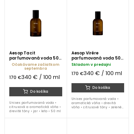
santal a céder • 50 ml
jeseň • 50 ml
Aesop Tacit
Aesop Virére
parfumovaná voda 50
parfumovaná voda 50
ml
ml
Očakávame začiatkom
Skladom v predajni
septembra
340 € / 100 ml
170 €
340 € / 100 ml
170 €
Do košíka
Do košíka
Unisex parfumovaná voda •
Unisex parfumovaná voda •
aromatická vôňa • drevitá
citrusová a aromatická vôňa •
vôňa • citrusové tóny • zelené
drevité tóny • jar • leto • 50 ml
tóny • bergamot • figa • 50 ml