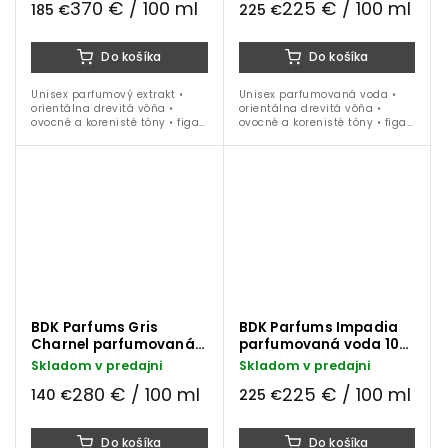
370 € / 100 ml
225 € / 100 ml
185 €
225 €
Do košíka
Do košíka
Unisex parfumový extrakt •
Unisex parfumovaná voda •
orientálna drevitá vôňa •
orientálna drevitá vôňa •
ovocné a korenisté tóny • figa •
ovocné a korenisté tóny • figa •
kardamóm • iris • vanilka •
kardamóm • iris • santalové
céder • santalové drevo •
drevo • tonka fazuľa • ideálna
tonka fauľa • ideálna na...
na celoročné nosenie
BDK Parfums Gris
BDK Parfums Impadia
Charnel parfumovaná
parfumovaná voda 100
voda 50 ml
ml
Skladom v predajni
Skladom v predajni
280 € / 100 ml
225 € / 100 ml
140 €
225 €
Do košíka
Do košíka