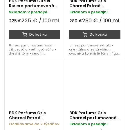
BDK Parfums Citrus
BDK Parfums Gris
Riviera parfumovaná
Charnel Extrait
voda 100 ml
parfumový extrakt 100
Skladom v predajni
Skladom v predajni
ml
225 € / 100 ml
280 € / 100 ml
225 €
280 €
Do košíka
Do košíka
Unisex parfumovaná voda •
Unisex parfumový extrakt •
citrusová a kvetinová vôňa •
orientálna drevitá vôňa •
drevité tóny • neroli •
ovocné a korenisté tóny • figa •
mandarínka • figa •
kardamóm • iris • vanilka •
eukalyptus • jazmín • pižmo •
céder • santalové drevo •
vetíver • ideálna na obdobie
tonka fauľa • ideálna na...
jar / leto
BDK Parfums Gris
BDK Parfums Gris
Charnel Extrait
Charnel parfumovaná
parfumový extrakt 50
voda 100 ml
Očakávame do 2 týždňov
Skladom v predajni
ml