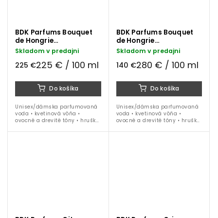
BDK Parfums Bouquet
BDK Parfums Bouquet
de Hongrie
de Hongrie
parfumovaná voda 100
parfumovaná voda 50
Skladom v predajni
Skladom v predajni
ml
ml
225 € / 100 ml
280 € / 100 ml
225 €
140 €
Do košíka
Do košíka
Unisex/dámska parfumovaná
Unisex/dámska parfumovaná
voda • kvetinová vôňa •
voda • kvetinová vôňa •
ovocné a drevité tóny • hruška
ovocné a drevité tóny • hruška
• čierne ríbezle • ruža • jazmín
• čierne ríbezle • ruža • jazmín
• pižmo • céder • ideálna na
• pižmo • céder • ideálna na
obdobie jar / leto
obdobie jar / leto