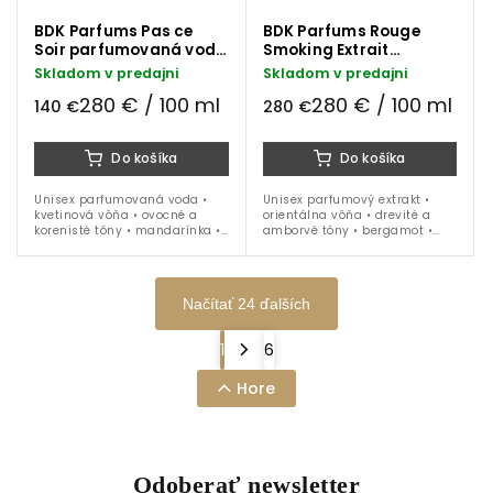
BDK Parfums Pas ce
BDK Parfums Rouge
Soir parfumovaná voda
Smoking Extrait
50 ml
parfumový extrakt 100
Skladom v predajni
Skladom v predajni
ml
280 € / 100 ml
280 € / 100 ml
140 €
280 €
Do košíka
Do košíka
Unisex parfumovaná voda •
Unisex parfumový extrakt •
kvetinová vôňa • ovocné a
orientálna vôňa • drevité a
korenisté tóny • mandarínka •
amborvé tóny • bergamot •
zázvor • hruška • jazmín •
čerešňový akord • balzam •
kašmeran • pačuli • ideálna
vanilka • šafrán • labdanum •
na celoročné nosenie
pačuli • ideálna na celoročné
nosenie
Načítať 24 ďalších
1
6
Hore
Odoberať newsletter