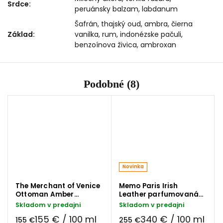
Srdce
:
peruánsky balzam, labdanum
Šafrán, thajský oud, ambra, čierna
Základ
:
vanilka, rum, indonézske pačuli,
benzoínova živica, ambroxan
Podobné (8)
Novinka
The Merchant of Venice
Memo Paris Irish
Ottoman Amber
Leather parfumovaná
parfumovaná voda 100
voda 75 ml
Skladom v predajni
Skladom v predajni
ml
155 € / 100 ml
340 € / 100 ml
155 €
255 €