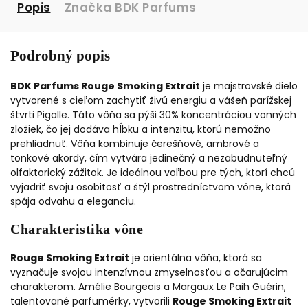
Popis
Značka
BDK Parfums
Podrobný popis
BDK Parfums Rouge Smoking Extrait
je majstrovské dielo
vytvorené s cieľom zachytiť živú energiu a vášeň parížskej
štvrti Pigalle. Táto vôňa sa pýši 30% koncentráciou vonných
zložiek, čo jej dodáva hĺbku a intenzitu, ktorú nemožno
prehliadnuť. Vôňa kombinuje čerešňové, ambrové a
tonkové akordy, čím vytvára jedinečný a nezabudnuteľný
olfaktorický zážitok. Je ideálnou voľbou pre tých, ktorí chcú
vyjadriť svoju osobitosť a štýl prostredníctvom vône, ktorá
spája odvahu a eleganciu.
Charakteristika vône
Rouge Smoking Extrait
je orientálna vôňa, ktorá sa
vyznačuje svojou intenzívnou zmyselnosťou a očarujúcim
charakterom. Amélie Bourgeois a Margaux Le Paih Guérin,
talentované parfumérky, vytvorili
Rouge Smoking Extrait