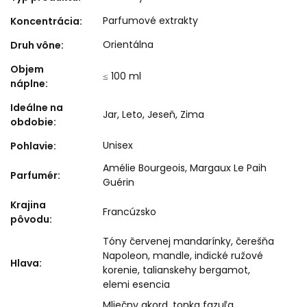
Parfumové extrakty
Koncentrácia
:
Orientálna
Druh vône
:
Objem
≤ 100 ml
náplne
:
Ideálne na
Jar
,
Leto
,
Jeseň
,
Zima
obdobie
:
Unisex
Pohlavie
:
Amélie Bourgeois, Margaux Le Paih
Parfumér
:
Guérin
Krajina
Francúzsko
pôvodu
:
Tóny červenej mandarínky, čerešňa
Napoleon, mandle, indické ružové
Hlava
:
korenie, talianskehy bergamot,
elemi esencia
Mliečny akord, tonka fazuľa,