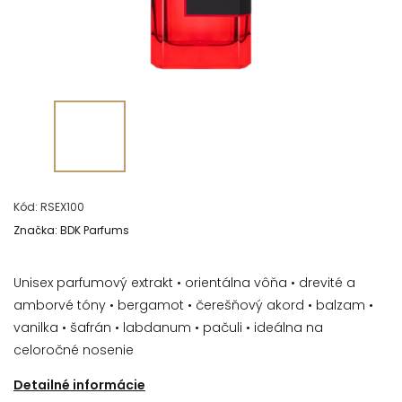
Kód:
RSEX100
Značka:
BDK Parfums
Unisex parfumový extrakt • orientálna vôňa • drevité a
amborvé tóny • bergamot • čerešňový akord • balzam •
vanilka • šafrán • labdanum • pačuli • ideálna na
celoročné nosenie
Detailné informácie