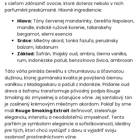
s cieľom zdôrazniť ovocie, ktoré doteraz nebolo v nich
parfumérii preskúmané.
Hlavné ingrediencie:
Hlava:
Tóny červenej mandarínky, čerešňa Napoleon,
mandle, indické ružové korenie, talianskehy
bergamot, elemi esencia
Srdce:
Mliečny akord, tonka fazuľa, peruánsky
balzam, labdanum
Základ:
Šafrán, thajský oud, ambra, čierna vanilka,
rum, indonézske pačuli, benzoínova živica, ambroxan
Táto vôňa prináša čerešňu s chrumkavou a šťavnatou
dužinou, ktorej gurmánska kvalita je povýšená čiernou
vanilkou z Madagaskaru a pačuli z Indonézie. Pridanie oud
dreva a šafranu transformuje pôvodný podpis Rouge
Smoking do zmyselnej a očarujúce vône. Jej santalový tón
je zosilnený krémovým mliečnym akordom. Pokiaľ by sme
mali
Rouge Smoking Extrait
definovať, stelesňuje
eleganciu, intenzitu a neodolateľnú zmyselnosť. Tento
parfém je symbolom elegancie a sofistikovanosti, ideálny
pre tých, ktorí chcú vystúpiť z davu a vyjadriť svoju
osobnosť prostredníctvom vône.