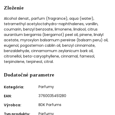
Zloženie
Alcohol denat., parfum (fragrance), aqua (water),
tetramethyl acetyloctahydro-naphthalenes, vanillin,
coumarin, benzyl benzoate, limonene, linalool, citrus
aurantium bergamia (bergamot) peel oil, pinene, linalyl
acetate, myroxylon balsamum pereirae (balsam peru) oil,
eugenol, pogostemon cablin oil, benzyl cinnamate,
benzaldehyde, cinnamomum zeylanicum bark oil,
citronellol, beta-caryophyllene, cinnamal, farnesol,
terpinolene, terpineol, citral.
Dodatočné parametre
Parfumy
Kategória
:
3760035451280
EAN
:
BDK Parfums
Výrobca
:
Parfumy
Typ produktu
: