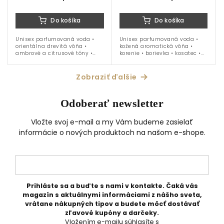
Do košíka
Do košíka
Unisex parfumovaná voda •
Unisex parfumovaná voda •
orientálna drevitá vôňa •
kožená aromatická vôňa •
ambrové a citrusové tóny •
korenie • borievka • kosatec •
pelargónia • slivka • cédrové a
šalvia • maté • kožený akord •
santalové drevo • vanilka •
vetiver • ideálna na obdobie
jeseň • zima • 100 ml
jeseň až jar
Zobraziť ďalšie
Odoberať newsletter
Vložte svoj e-mail a my Vám budeme zasielať
informácie o nových produktoch na našom e-shope.
Prihláste sa a buďte s nami v kontakte. Čaká vás
magazín s aktuálnymi informáciami z nášho sveta,
vrátane nákupných tipov a budete môcť dostávať
zľavové kupóny a darčeky.
Vložením e-mailu súhlasíte s