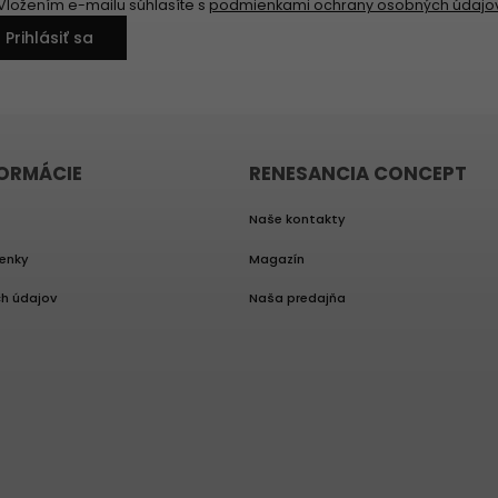
Vložením e-mailu súhlasíte s
podmienkami ochrany osobných údajo
Prihlásiť sa
FORMÁCIE
RENESANCIA CONCEPT
Naše kontakty
enky
Magazín
h údajov
Naša predajňa