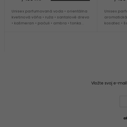
Unisex parfumovaná voda • orientálna
Unisex par
kvetinová vôňa • ruža • santalové drevo
aromatická 
• kašmeran • pačuli • ambra • tonka
kosatec • š
fazule • ideálna na obdobie jeseň až
vetiver • i
jar
jar
Vložte svoj e-ma
a