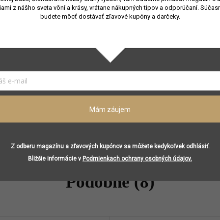
iami z nášho sveta vôní a krásy, vrátane nákupných tipov a odporúčaní.
Súčasn
≤ 100 ml
budete môcť dostávať zľavové kupóny a darčeky.
Jeseň
,
Zima
Unisex
Taliansko
Šafran, tymián
Cédrové drevo, biela ľalia, akord bieleho semišu
Mám záujem
Ambra, bourbon vanilka
Z odberu magazínu a zľavových kupónov sa môžete kedykoľvek odhlásiť.
Bližšie informácie v
Podmienkach ochrany osobných údajov.
Podobné (8)