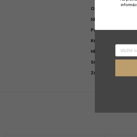
informác
Objem náplne
:
Ideálne na obdobie
:
Pohlavie
:
Krajina pôvodu
:
Hlava
:
Srdce
:
Základ
: