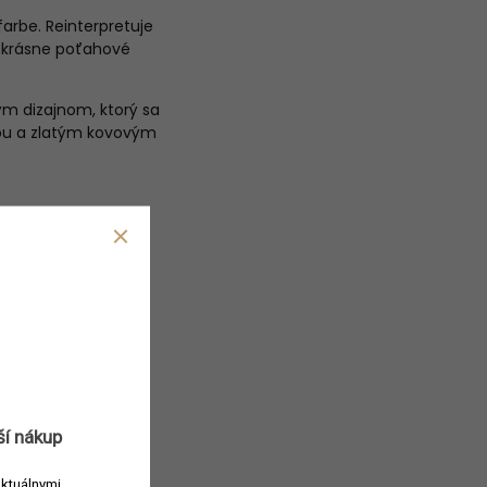
farbe. Reinterpretuje
ť krásne poťahové
ým dizajnom, ktorý sa
žou a zlatým kovovým
ší nákup
aktuálnymi