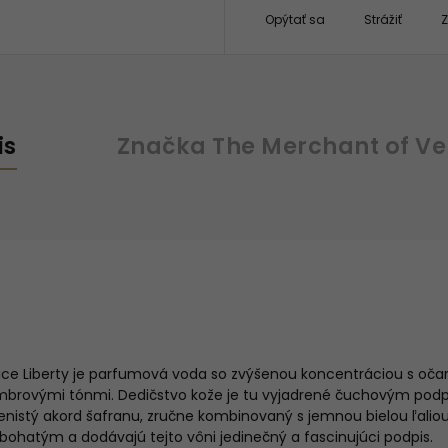
Opýtať sa
Strážiť
Z
is
Značka
The Merchant of Ve
ce Liberty je parfumová voda so zvýšenou koncentráciou
s očar
brovými tónmi. Dedičstvo kože je tu vyjadrené čuchovým podp
renistý akord šafranu, zručne kombinovaný s jemnou bielou ľalio
 bohatým a dodávajú tejto vôni jedinečný a fascinujúci podpis.