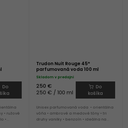
Trudon Nuit Rouge 45°
l
parfumovaná voda 100 ml
Skladom v predajni
250 €
Do
Do
250 € / 100 ml
šíka
košíka
rientálna
Unisex parfumovaná voda • orientálna
y • ružové
vôňa • ambrové a medové tóny • tri
lo •
druhy vanilky • benzoín • ideálna na
 tonka •
obdobie jeseň, zima, jar