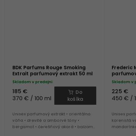
BDK Parfums Rouge Smoking
Frederic
Extrait parfumový extrakt 50 ml
parfumov
Skladom v predajni
Skladom v 
185 €
225 €
Do
370 € / 100 ml
450 € / 
košíka
Unisex parfumový extrakt • orientálna
Unisex par
vôňa • drevité a amborvé tóny •
korenistá v
bergamot • čerešňový akord • balzam •
mandarínka 
vanilka • šafrán • labdanum • pačuli •
klinčeky • 