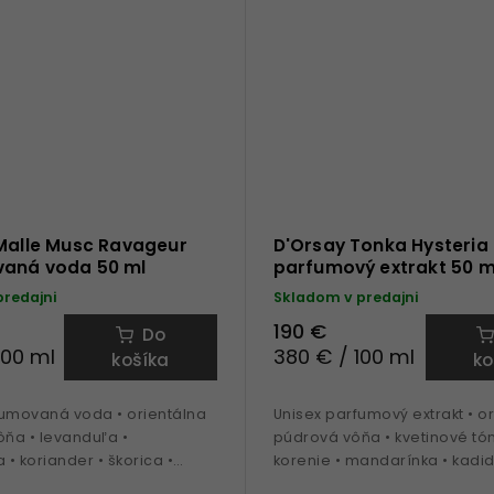
 Malle Musc Ravageur
D'Orsay Tonka Hysteria
aná voda 50 ml
parfumový extrakt 50 m
predajni
Skladom v predajni
190 €
Do
100 ml
380 € / 100 ml
košíka
ko
fumovaná voda • orientálna
Unisex parfumový extrakt • o
ôňa • levanduľa •
púdrová vôňa • kvetinové tón
• koriander • škorica •
korenie • mandarínka • kadid
požmo • ideálna na obdobie
kosatec • konvalinka • fazuľa