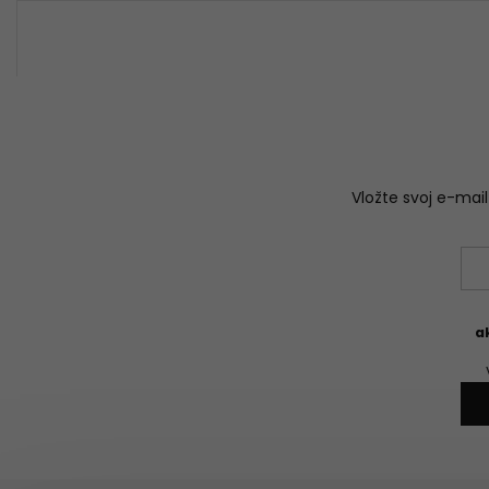
ideálna na celoročné nosenie
jeseň - zim
Vložte svoj e-ma
a