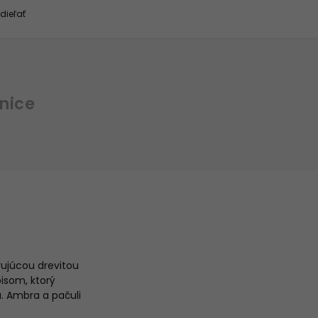
dieľať
nice
ujúcou drevitou
isom, ktorý
u. Ambra a pačuli