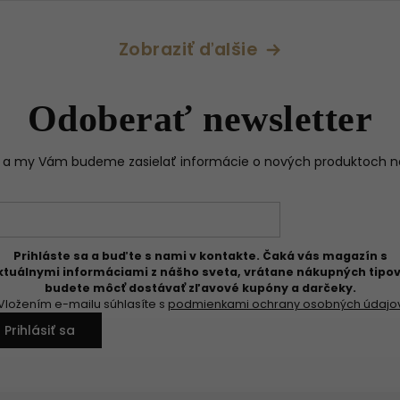
a
vanilka • ideálna na obdobie.
Zobraziť ďalšie
Odoberať newsletter
il a my Vám budeme zasielať informácie o nových produktoch 
Prihláste sa a buďte s nami v kontakte. Čaká vás magazín s
ktuálnymi informáciami z nášho sveta, vrátane nákupných tipov
budete môcť dostávať zľavové kupóny a darčeky.
Vložením e-mailu súhlasíte s
podmienkami ochrany osobných údajo
Prihlásiť sa