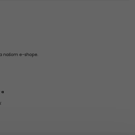
..
na našom e-shope.
 a
v