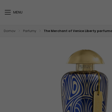
Domov
/
Parfumy
/
The Merchant of Venice Liberty parfum