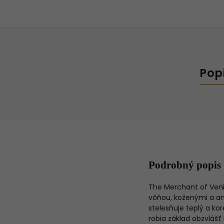
Pop
Podrobný popis
The Merchant of Veni
vôňou, koženými a am
stelesňuje teplý a ko
robia základ obzvlášť