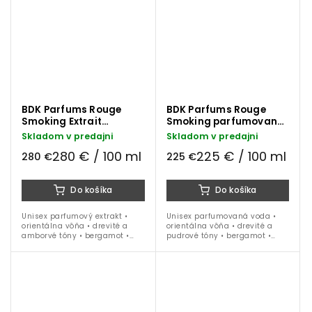
BDK Parfums Rouge
BDK Parfums Rouge
Smoking Extrait
Smoking parfumovaná
parfumový extrakt 100
voda 100 ml
Skladom v predajni
Skladom v predajni
ml
280 € / 100 ml
225 € / 100 ml
280 €
225 €
Do košíka
Do košíka
Unisex parfumový extrakt •
Unisex parfumovaná voda •
orientálna vôňa • drevité a
orientálna vôňa • drevité a
amborvé tóny • bergamot •
pudrové tóny • bergamot •
čerešňový akord • balzam •
čerešňový akord • vanilka •
vanilka • šafrán • labdanum •
ambroxan • labdanum • pižmo
pačuli • ideálna na celoročné
• ideálna na celoročné nosenie
nosenie