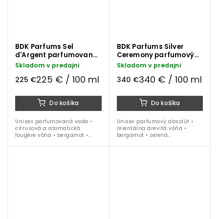
BDK Parfums Sel
BDK Parfums Silver
d'Argent parfumovaná
Ceremony parfumový
voda 100 ml
absolút 100 ml
Skladom v predajni
Skladom v predajni
225 € / 100 ml
340 € / 100 ml
225 €
340 €
Do košíka
Do košíka
Unisex parfumovaná voda •
Unisex parfumový absolút •
citrusová a atomatická
orientálna drevitá vôňa •
fougére vôňa • bergamot •
bergamot • zelená
grapefruit • kvet
mandarinka • zázvor • ružové
pomarančovníka • Ylang-
korenie • céder • pačuli • oud •
ylang • Ambroxan •
ideálna na celoročné nosenie
Cashmeran • ideálna na
obdobie jar / leto