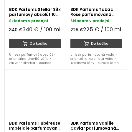
BDK Parfums Stellar Silk
BDK Parfums Tabac
parfumový absolút 100
Rose parfumovaná
ml
voda 100 ml
Skladom v predajni
Skladom v predajni
340 € / 100 ml
225 € / 100 ml
340 €
225 €
Do košíka
Do košíka
Unisex parfumový absolút •
Unisex parfumovaná voda •
orientálna drevitá vôňa •
orientálna korenistá vôňa •
zázvor • škorica • kosatec •
kvetinové tóny • ružové korenie
vanilka • fazule tonka •
• slivka a citrón • ruža • tabak
santalové drevo • ideálna na
• pačuli • labdanum • ideálna
celoročné nosenie
na obdobie jeseň a zima
BDK Parfums Tubéreuse
BDK Parfums Vanille
Impériale parfumovaná
Caviar parfumovaná