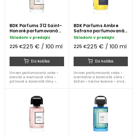
BDK Parfums 312 Saint-
BDK Parfums Ambre
Honoré parfumovaná
Safrano parfumovaná
voda 100 ml
voda 100 ml
Skladom v predajni
Skladom v predajni
225 € / 100 ml
225 € / 100 ml
225 €
225 €
Do košíka
Do košíka
Unisex parfumovaná voda •
Unisex parfumovaná voda •
drevitá a kvetinová vôňa •
orientálna a korenistá vôňa •
pižmové a korenisté tóny •
šafran • čierne korenie • slivka
pomarančový kvet • kosatec •
• ruža • koža • vanilka • dubové
tonka • kosatec • oud • ideálna
drevo • ideálna na obdobie
na celoročné nosenie
jeseň / zima