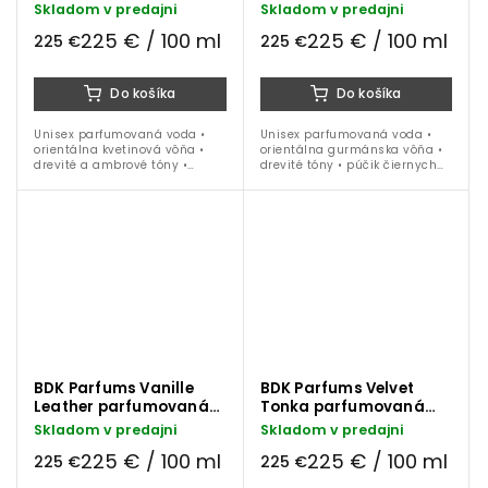
voda 100 ml
voda 100 ml
Skladom v predajni
Skladom v predajni
225 € / 100 ml
225 € / 100 ml
225 €
225 €
Do košíka
Do košíka
Unisex parfumovaná voda •
Unisex parfumovaná voda •
orientálna kvetinová vôňa •
orientálna gurmánska vôňa •
drevité a ambrové tóny •
drevité tóny • púčik čiernych
tuberóza • pelargónia • ylang-
ríbezlí • kardamóm • vanilka •
ylang • jazmín • kašmeran •
kakaový bôb • osmanthus •
vanilka • pačuli • ideálna na
peruánsky balzam • ideálna
celoročné...
na...
BDK Parfums Vanille
BDK Parfums Velvet
Leather parfumovaná
Tonka parfumovaná
voda 100 ml
voda 100 ml
Skladom v predajni
Skladom v predajni
225 € / 100 ml
225 € / 100 ml
225 €
225 €