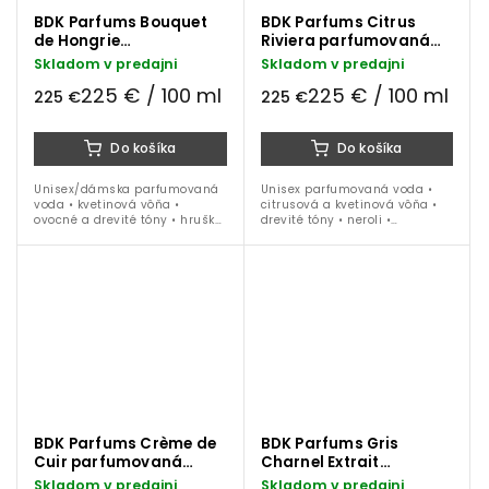
BDK Parfums Bouquet
BDK Parfums Citrus
de Hongrie
Riviera parfumovaná
parfumovaná voda 100
voda 100 ml
Skladom v predajni
Skladom v predajni
ml
225 € / 100 ml
225 € / 100 ml
225 €
225 €
Do košíka
Do košíka
Unisex/dámska parfumovaná
Unisex parfumovaná voda •
voda • kvetinová vôňa •
citrusová a kvetinová vôňa •
ovocné a drevité tóny • hruška
drevité tóny • neroli •
• čierne ríbezle • ruža • jazmín
mandarínka • figa •
• pižmo • céder • ideálna na
eukalyptus • jazmín • pižmo •
obdobie jar / leto
vetíver • ideálna na obdobie
jar / leto
BDK Parfums Crème de
BDK Parfums Gris
Cuir parfumovaná
Charnel Extrait
voda 100 ml
parfumový extrakt 100
Skladom v predajni
Skladom v predajni