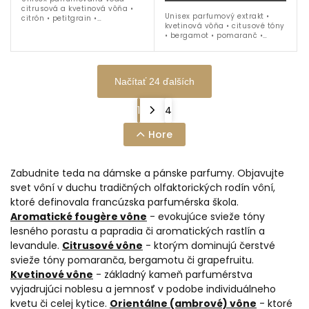
citrusová a kvetinová vôňa •
Unisex parfumový extrakt •
citrón • petitgrain •
kvetinová vôňa • citusové tóny
pomarančový kvet • ruža •
• bergamot • pomaranč •
vetiver • vanilka • labdanum •
jazmín • Ylang-Ylang • jar •
ideálna na obdobie jar / leto
leto • 100 ml
Načítať 24 ďalších
1
4
Hore
Zabudnite teda na dámske a pánske parfumy. Objavujte
svet vôní v duchu tradičných olfaktorických rodín vôní,
ktoré definovala francúzska parfumérska škola.
Aromatické fougère vône
- evokujúce svieže tóny
lesného porastu a papradia či aromatických rastlín a
levandule.
Citrusové vône
- ktorým dominujú čerstvé
svieže tóny pomaranča, bergamotu či grapefruitu.
Kvetinové vône
- základný kameň parfumérstva
vyjadrujúci noblesu a jemnosť v podobe individuálneho
kvetu či celej kytice.
Orientálne (ambrové) vône
- ktoré