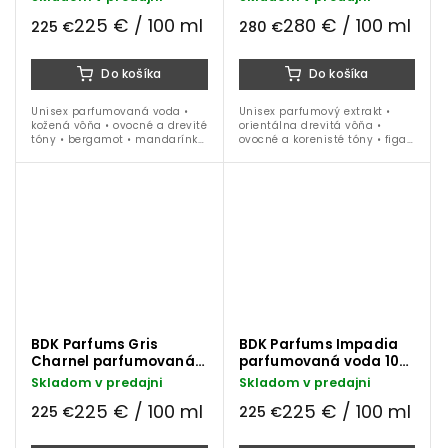
ml
225 € / 100 ml
280 € / 100 ml
225 €
280 €
Do košíka
Do košíka
Unisex parfumovaná voda •
Unisex parfumový extrakt •
kožená vôňa • ovocné a drevité
orientálna drevitá vôňa •
tóny • bergamot • mandarínka
ovocné a korenisté tóny • figa •
• ananás • ružové korenie •
kardamóm • iris • vanilka •
semiš • vanilka • pižmo •
céder • santalové drevo •
ideálna na obdobie jeseň /
tonka fauľa • ideálna na...
zima...
BDK Parfums Gris
BDK Parfums Impadia
Charnel parfumovaná
parfumovaná voda 100
voda 100 ml
ml
Skladom v predajni
Skladom v predajni
225 € / 100 ml
225 € / 100 ml
225 €
225 €