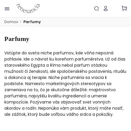
Domov
/
Parfumy
Parfumy
Vstúpte do sveta niche parfumov, kde vôňa nepozná
pohlavie. Ide o návrat ku koreňom parfumérstva. Už od čias
starovekého Egypta a Ríma nebol parfum otázkou
mužnosti či ženskosti, ale spoločenského postavenia, rituálu
a dokonca aj terapie. Niche parfuméria sa vracia k
podstate. Namiesto marketingových stereotypov sa
zameriava na to, čo je skutočne dôležité: majstrovstvo
parfuméra, najvyššiu kvalitu ingrediencií a umenie
kompozície. Pozývame vás objavovať svet vonných
akordov a rodín. Neponúka vám produkt, ktorý máte nosiť,
ale zážitok, ktorý bude voľbou vášho srdca a pokožky.