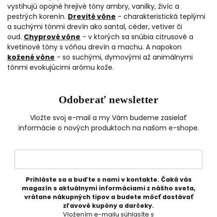
vystihujú opojné hrejivé tóny ambry, vanilky, živíc a
pestrých korenín.
Drevité vône
- charakteristická teplými
a suchými tónmi drevín ako santal, céder, vetiver či
oud.
Chyprové vône
- v ktorých sa snúbia citrusové a
kvetinové tóny s vôňou drevín a machu. A napokon
kožené vône
- so suchými, dymovými až animálnymi
tónmi evokujúcimi arómu kože.
Odoberať newsletter
Vložte svoj e-mail a my Vám budeme zasielať
informácie o nových produktoch na našom e-shope.
Prihláste sa a buďte s nami v kontakte. Čaká vás
magazín s aktuálnymi informáciami z nášho sveta,
vrátane nákupných tipov a budete môcť dostávať
zľavové kupóny a darčeky.
Vložením e-mailu súhlasíte s