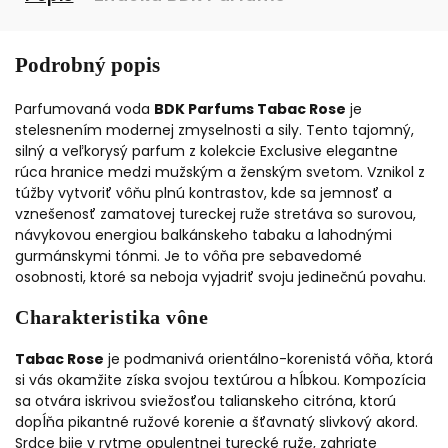
Podrobný popis
Parfumovaná voda
BDK Parfums Tabac Rose
je
stelesnením modernej zmyselnosti a sily. Tento tajomný,
silný a veľkorysý parfum z kolekcie Exclusive elegantne
rúca hranice medzi mužským a ženským svetom. Vznikol z
túžby vytvoriť vôňu plnú kontrastov, kde sa jemnosť a
vznešenosť zamatovej tureckej ruže stretáva so surovou,
návykovou energiou balkánskeho tabaku a lahodnými
gurmánskymi tónmi. Je to vôňa pre sebavedomé
osobnosti, ktoré sa neboja vyjadriť svoju jedinečnú povahu.
Charakteristika vône
Tabac Rose
je podmanivá orientálno-korenistá vôňa, ktorá
si vás okamžite získa svojou textúrou a hĺbkou. Kompozícia
sa otvára iskrivou sviežosťou talianskeho citróna, ktorú
dopĺňa pikantné ružové korenie a šťavnatý slivkový akord.
Srdce bije v rytme opulentnej turecké ruže, zahriate