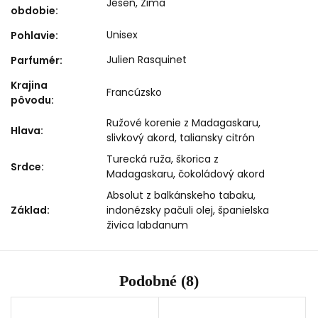
Jeseň
,
Zima
obdobie
:
Unisex
Pohlavie
:
Julien Rasquinet
Parfumér
:
Krajina
Francúzsko
pôvodu
:
Ružové korenie z Madagaskaru,
Hlava
:
slivkový akord, taliansky citrón
Turecká ruža, škorica z
Srdce
:
Madagaskaru, čokoládový akord
Absolut z balkánskeho tabaku,
Základ
:
indonézsky pačuli olej, španielska
živica labdanum
Podobné (8)