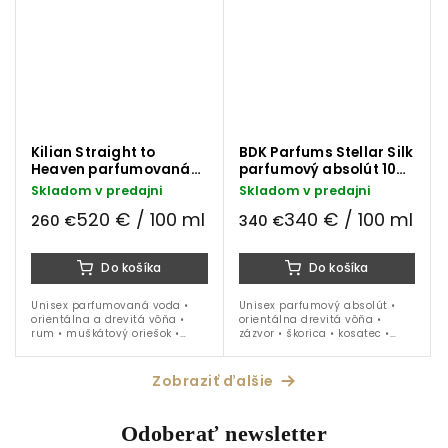
Kilian Straight to
BDK Parfums Stellar Silk
Heaven parfumovaná
parfumový absolút 100
voda 50 ml
ml
Skladom v predajni
Skladom v predajni
520 € / 100 ml
340 € / 100 ml
260 €
340 €
Do košíka
Do košíka
Unisex parfumovaná voda •
Unisex parfumový absolút •
orientálna a drevitá vôňa •
orientálna drevitá vôňa •
rum • muškátový oriešok •
zázvor • škorica • kosatec •
pačuli • céder • vanilka •
vanilka • fazule tonka •
fazule tonka • ambra • ideálna
santalové drevo • ideálna na
na obdobie jeseň - jar
celoročné nosenie
Zobraziť ďalšie
Odoberať newsletter