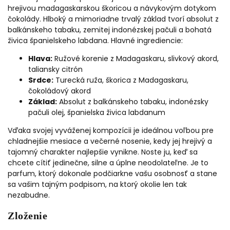
hrejivou madagaskarskou škoricou a návykovým dotykom
čokolády. Hlboký a mimoriadne trvalý základ tvorí absolut z
balkánskeho tabaku, zemitej indonézskej pačuli a bohatá
živica španielskeho labdana. Hlavné ingrediencie:
Hlava:
Ružové korenie z Madagaskaru, slivkový akord,
taliansky citrón
Srdce:
Turecká ruža, škorica z Madagaskaru,
čokoládový akord
Základ:
Absolut z balkánskeho tabaku, indonézsky
pačuli olej, španielska živica labdanum
Vďaka svojej vyváženej kompozícii je ideálnou voľbou pre
chladnejšie mesiace a večerné nosenie, kedy jej hrejivý a
tajomný charakter najlepšie vynikne. Noste ju, keď sa
chcete cítiť jedinečne, silne a úplne neodolateľne. Je to
parfum, ktorý dokonale podčiarkne vašu osobnosť a stane
sa vašim tajným podpisom, na ktorý okolie len tak
nezabudne.
Zloženie