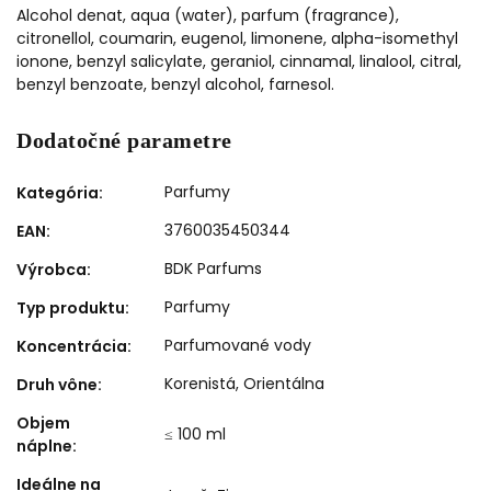
Alcohol denat, aqua (water), parfum (fragrance),
citronellol, coumarin, eugenol, limonene, alpha-isomethyl
ionone, benzyl salicylate, geraniol, cinnamal, linalool, citral,
benzyl benzoate, benzyl alcohol, farnesol.
Dodatočné parametre
Parfumy
Kategória
:
3760035450344
EAN
:
BDK Parfums
Výrobca
:
Parfumy
Typ produktu
:
Parfumované vody
Koncentrácia
:
Korenistá
,
Orientálna
Druh vône
:
Objem
≤ 100 ml
náplne
:
Ideálne na