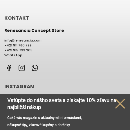
KONTAKT
Renesancia Concept Store
info
@
renesancia.com
+421 911 760 799
+421 915 799 205
WhatsApp
Facebook
Instagram
WhatsApp
INSTAGRAM
Vstúpte do nášho sveta
a získajte
10% zľavu na
najbližší nákup
Čaká vás magazín s aktuálnymi informáciami,
Používame cookies, aby sme Vám umožnili pohodlné
nákupné tipy, zľavové kupóny a darčeky.
prehliadanie webu a vďaka analýze prevádzky webu