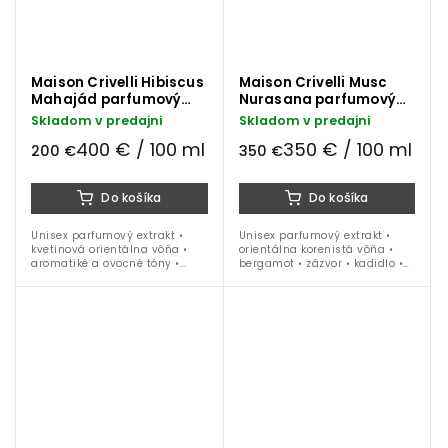
Maison Crivelli Hibiscus
Maison Crivelli Musc
Mahajád parfumový
Nurasana parfumový
extrakt 50 ml
extrakt 100 ml
Skladom v predajni
Skladom v predajni
400 € / 100 ml
350 € / 100 ml
200 €
350 €
Do košíka
Do košíka
Unisex parfumový extrakt •
Unisex parfumový extrakt •
kvetinová orientálna vôňa •
orientálna korenistá vôňa •
aromatiké a ovocné tóny •
bergamot • zázvor • kadidlo •
zelené tóny • vanilka • koža •
ruža • pižmo • tonka •
jar • leto • jeseň • zima • 50 ml
borovicová živica • ideálne na
obdobie jar - leto