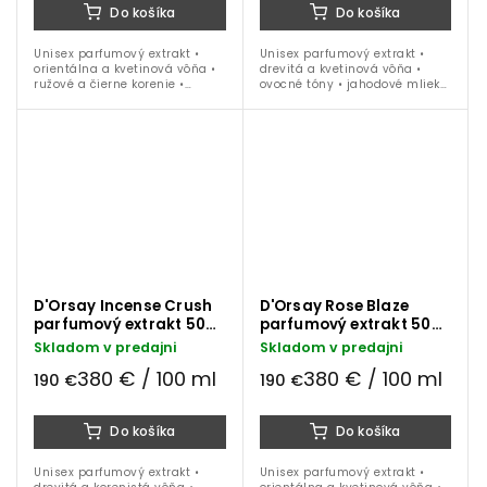
Do košíka
Do košíka
Unisex parfumový extrakt •
Unisex parfumový extrakt •
orientálna a kvetinová vôňa •
drevitá a kvetinová vôňa •
ružové a čierne korenie •
ovocné tóny • jahodové mlieko
pomarančový kvet • ylang-
• kardamom • kosatex • jazmín
ylang • benzoín • fazuľa tonka
• vanilka • biely oud • ideálne
• vetiver • ideálne na obdobie
na obdobie jeseň, zima a jar
jeseň,...
D'Orsay Incense Crush
D'Orsay Rose Blaze
parfumový extrakt 50
parfumový extrakt 50
ml
ml
Skladom v predajni
Skladom v predajni
380 € / 100 ml
380 € / 100 ml
190 €
190 €
Do košíka
Do košíka
Unisex parfumový extrakt •
Unisex parfumový extrakt •