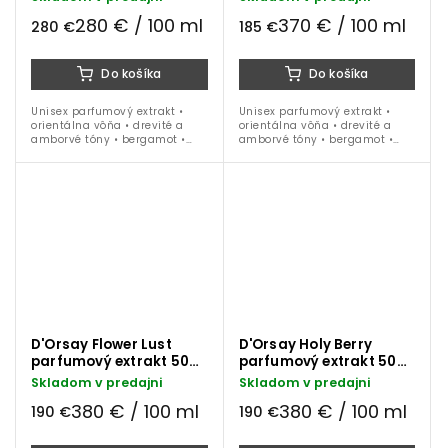
ml
ml
280 € / 100 ml
370 € / 100 ml
280 €
185 €
Do košíka
Do košíka
Unisex parfumový extrakt •
Unisex parfumový extrakt •
orientálna vôňa • drevité a
orientálna vôňa • drevité a
amborvé tóny • bergamot •
amborvé tóny • bergamot •
čerešňový akord • balzam •
čerešňový akord • balzam •
vanilka • šafrán • labdanum •
vanilka • šafrán • labdanum •
pačuli • ideálna na celoročné
pačuli • ideálna na celoročné
nosenie
nosenie
D'Orsay Flower Lust
D'Orsay Holy Berry
parfumový extrakt 50
parfumový extrakt 50
ml
ml
Skladom v predajni
Skladom v predajni
380 € / 100 ml
380 € / 100 ml
190 €
190 €