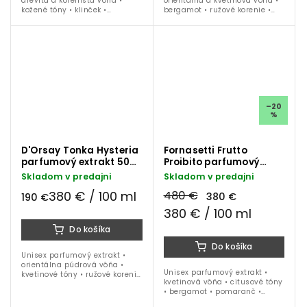
drevitá a korenistá vôňa •
orientálna a kvetinová vôňa •
kožené tóny • klinček •
bergamot • ružové korenie •
kardamom • kadidlo • cédrové
ruža • kosatec • santalové
a dubové drevo • vetiver •
drevo • fazuľa tonka • ideálne
ideálne na obdobie jeseň a
na obdobie jeseň, zima a jar
zima
–20
%
D'Orsay Tonka Hysteria
Fornasetti Frutto
parfumový extrakt 50
Proibito parfumový
ml
extrakt 100 ml
Skladom v predajni
Skladom v predajni
380 € / 100 ml
480 €
380 €
190 €
380 € / 100 ml
Do košíka
Do košíka
Unisex parfumový extrakt •
orientálna púdrová vôňa •
Unisex parfumový extrakt •
kvetinové tóny • ružové korenie
kvetinová vôňa • citusové tóny
• mandarínka • kadidlo •
• bergamot • pomaranč •
kosatec • konvalinka • fazuľa
jazmín • Ylang-Ylang • jar •
tonka • vanilka • ideálna na