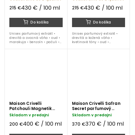
430 € / 100 ml
430 € / 100 ml
215 €
215 €
Do košíka
Do košíka
Unisex parfumový extrakt •
Unisex parfumový extrakt •
drevitá a ovocná vôňa • oud •
drevitá a kožená vôňa •
marakuja • benzoín • pačuli •
kvetinové tóny • oud •
šafrán • jeseň • zima • jar • 50
kardamóm • céder • šafrán •
ml
jeseň • zima • jar • 50 ml
Maison Crivelli
Maison Crivelli Safran
Patchouli Magnetik
Secret parfumový
parfumový extrakt 50
extrakt 100 ml
Skladom v predajni
Skladom v predajni
ml
400 € / 100 ml
370 € / 100 ml
200 €
370 €