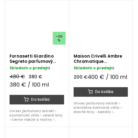
leto • 100 ml
obdobie...
–20
%
Fornasetti Giardino
Maison Crivelli Ambre
Segreto parfumový
Chromatique
extrakt 100 ml
parfumový extrakt 50
Skladom v predajni
Skladom v predajni
ml
480 €
400 € / 100 ml
380 €
200 €
380 € / 100 ml
Do košíka
Do košíka
Unisex parfumový extrakt •
orientálna kvetinová vôňa •
Unisex parfumový extrakt •
drevité tóny • kadidlo •
aromatická vôňa • zelené tóny
benzoín • vanilka • jeseň •
• čierne ríbezle a maliny •
zima • 50 ml
pelargónia • myrha • jar • leto
• 100 ml