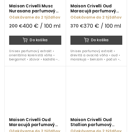
Maison Crivelli Musc
Maison Crivelli Oud
Nurasana parfumový
Maracujá parfumový
extrakt 50 ml
extrakt 100 ml
Očakávame do 2 týždňov
Očakávame do 2 týždňov
400 € / 100 ml
370 € / 100 ml
200 €
370 €
Do košíka
Do košíka
Unisex parfumový extrakt •
Unisex parfumový extrakt •
orientálna korenistá vôňa •
drevitá a ovocná vôňa • oud •
bergamot • zázvor • kadidlo •
marakuja • benzoín • pačuli •
ruža • pižmo • tonka •
šafrán • jeseň • zima • jar • 100
borovicová živica • ideálne na
ml
obdobie jar - leto
Maison Crivelli Oud
Maison Crivelli Oud
Maracujá parfumový
Stallion parfumový
extrakt 50 ml
extrakt 50 ml
Očakávame do 2 týždňov
Očakávame do 2 týždňov