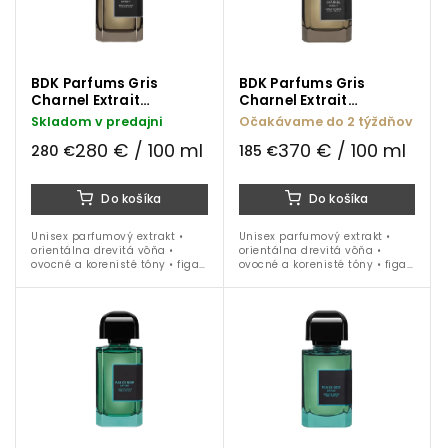
BDK Parfums Gris
BDK Parfums Gris
Charnel Extrait
Charnel Extrait
parfumový extrakt 100
parfumový extrakt 50
Skladom v predajni
Očakávame do 2 týždňov
ml
ml
280 € / 100 ml
370 € / 100 ml
280 €
185 €
Do košíka
Do košíka
Unisex parfumový extrakt •
Unisex parfumový extrakt •
orientálna drevitá vôňa •
orientálna drevitá vôňa •
ovocné a korenisté tóny • figa •
ovocné a korenisté tóny • figa •
kardamóm • iris • vanilka •
kardamóm • iris • vanilka •
céder • santalové drevo •
céder • santalové drevo •
tonka fauľa • ideálna na...
tonka fauľa • ideálna na...