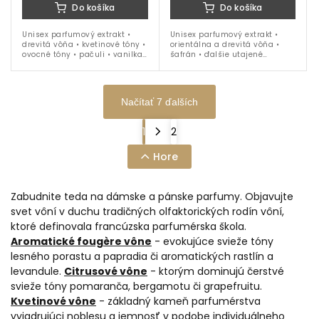
Do košíka
Do košíka
Unisex parfumový extrakt •
Unisex parfumový extrakt •
drevitá vôňa • kvetinové tóny •
orientálna a drevitá vôňa •
ovocné tóny • pačuli • vanilka
šafrán • ďalšie utajené
• koža • jeseň • zima • 50 ml
ingrediencie • jeseň až jar •
100 ml
Načítať 7 ďalších
1
2
Hore
Zabudnite teda na dámske a pánske parfumy. Objavujte
svet vôní v duchu tradičných olfaktorických rodín vôní,
ktoré definovala francúzska parfumérska škola.
Aromatické fougère vône
- evokujúce svieže tóny
lesného porastu a papradia či aromatických rastlín a
levandule.
Citrusové vône
- ktorým dominujú čerstvé
svieže tóny pomaranča, bergamotu či grapefruitu.
Kvetinové vône
- základný kameň parfumérstva
vyjadrujúci noblesu a jemnosť v podobe individuálneho