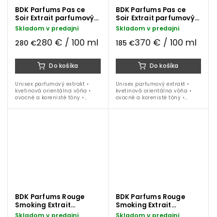
BDK Parfums Pas ce
BDK Parfums Pas ce
Soir Extrait parfumový
Soir Extrait parfumový
extrakt 100 ml
extrakt 50 ml
Skladom v predajni
Skladom v predajni
280 € / 100 ml
370 € / 100 ml
280 €
185 €
Do košíka
Do košíka
Unisex parfumový extrakt •
Unisex parfumový extrakt •
kvetinová orientálna vôňa •
kvetinová orientálna vôňa •
ovocné a korenisté tóny •
ovocné a korenisté tóny •
mandarínka • kakao • zázvor •
mandarínka • kakao • zázvor •
hruška • jazmín • kašmeran •
hruška • jazmín • kašmeran •
vanilka • pačuli • ideálna na...
vanilka • pačuli • ideálna na...
BDK Parfums Rouge
BDK Parfums Rouge
Smoking Extrait
Smoking Extrait
parfumový extrakt 100
parfumový extrakt 50
Skladom v predajni
Skladom v predajni