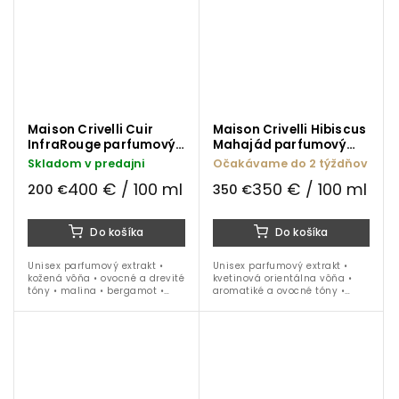
Maison Crivelli Cuir
Maison Crivelli Hibiscus
InfraRouge parfumový
Mahajád parfumový
extrakt 50 ml
extrakt 100 ml
Skladom v predajni
Očakávame do 2 týždňov
400 € / 100 ml
350 € / 100 ml
200 €
350 €
Do košíka
Do košíka
Unisex parfumový extrakt •
Unisex parfumový extrakt •
kožená vôňa • ovocné a drevité
kvetinová orientálna vôňa •
tóny • malina • bergamot •
aromatiké a ovocné tóny •
kosatec • koža • vanilka • oud •
zelené tóny • vanilka • koža •
ideálne na obdobie jeseň,
jar • leto • jeseň • zima • 100
zima, jar • 50 ml
ml