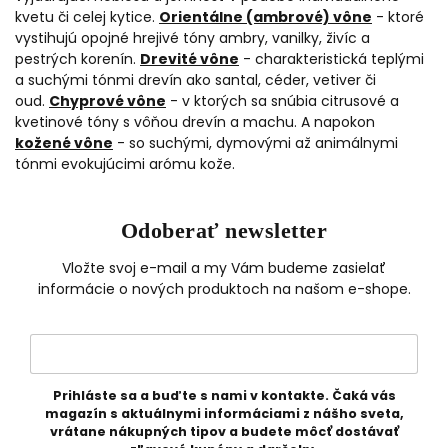
kvetu či celej kytice.
Orientálne (ambrové) vône
- ktoré
vystihujú opojné hrejivé tóny ambry, vanilky, živíc a
pestrých korenín.
Drevité vône
- charakteristická teplými
a suchými tónmi drevín ako santal, céder, vetiver či
oud.
Chyprové vône
- v ktorých sa snúbia citrusové a
kvetinové tóny s vôňou drevín a machu. A napokon
kožené vône
- so suchými, dymovými až animálnymi
tónmi evokujúcimi arómu kože.
Odoberať newsletter
Vložte svoj e-mail a my Vám budeme zasielať
informácie o nových produktoch na našom e-shope.
Prihláste sa a buďte s nami v kontakte. Čaká vás
magazín s aktuálnymi informáciami z nášho sveta,
vrátane nákupných tipov a budete môcť dostávať