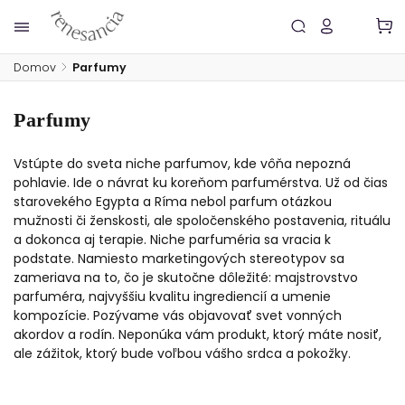
Domov
/
Parfumy
Parfumy
Vstúpte do sveta niche parfumov, kde vôňa nepozná
pohlavie. Ide o návrat ku koreňom parfumérstva. Už od čias
starovekého Egypta a Ríma nebol parfum otázkou
mužnosti či ženskosti, ale spoločenského postavenia, rituálu
a dokonca aj terapie. Niche parfuméria sa vracia k
podstate. Namiesto marketingových stereotypov sa
zameriava na to, čo je skutočne dôležité: majstrovstvo
parfuméra, najvyššiu kvalitu ingrediencií a umenie
kompozície. Pozývame vás objavovať svet vonných
akordov a rodín. Neponúka vám produkt, ktorý máte nosiť,
ale zážitok, ktorý bude voľbou vášho srdca a pokožky.