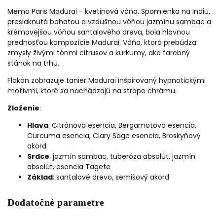
Memo Paris Madurai - kvetinová vôňa. Spomienka na Indiu,
presiaknutá bohatou a vzdušnou vôňou jazmínu sambac a
krémovejšou vôňou santalového dreva, bola hlavnou
prednosťou kompozície Madurai. Vôňa, ktorá prebúdza
zmysly živými tónmi citrusov a kurkumy, ako farebný
stánok na trhu.
Flakón zobrazuje tanier Madurai inšpirovaný hypnotickými
motívmi, ktoré sa nachádzajú na strope chrámu.
Zloženie
:
Hlava
: Citrónová esencia, Bergamotová esencia,
Curcuma esencia, Clary Sage esencia, Broskyňový
akord
Srdce
: jazmín sambac, tuberóza absolút, jazmín
absolút, esencia Tagete
Základ
: santalové drevo, semišový akord
Dodatočné parametre