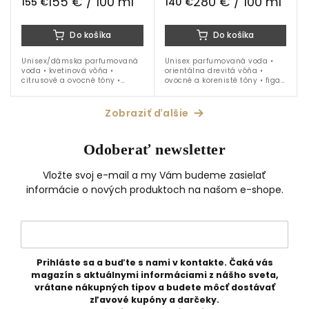
155 € / 100 ml
280 € / 100 ml
155 €
140 €
Do košíka
Do košíka
Unisex/dámska parfumovaná
Unisex parfumovaná voda •
voda • kvetinová vôňa •
orientálna drevitá vôňa •
citrusové a ovocné tóny •
ovocné a korenisté tóny • figa •
tuberóza • biela ruža • pižmo •
kardamóm • iris • santalové
santalové drevo • vanilka • jar
drevo • tonka fazuľa • ideálna
• leto • jeseň • zima • 100 ml
na celoročné nosenie
Zobraziť ďalšie
Odoberať newsletter
Vložte svoj e-mail a my Vám budeme zasielať
informácie o nových produktoch na našom e-shope.
Prihláste sa a buďte s nami v kontakte. Čaká vás
magazín s aktuálnymi informáciami z nášho sveta,
vrátane nákupných tipov a budete môcť dostávať
zľavové kupóny a darčeky.