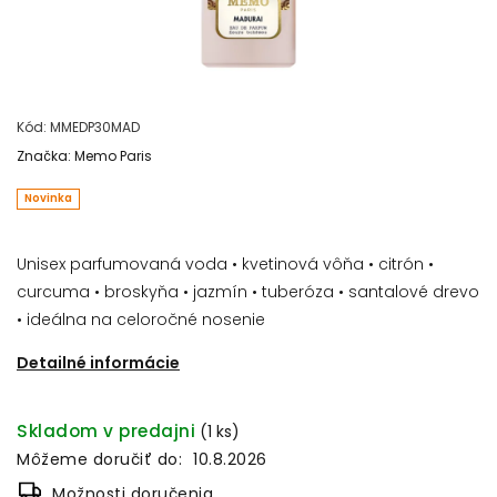
Kód:
MMEDP30MAD
Značka:
Memo Paris
Novinka
Unisex parfumovaná voda • kvetinová vôňa • citrón •
curcuma • broskyňa • jazmín • tuberóza • santalové drevo
• ideálna na celoročné nosenie
Detailné informácie
Skladom v predajni
(1 ks)
Môžeme doručiť do:
10.8.2026
Možnosti doručenia