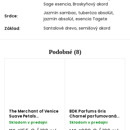
Sage esencia, Broskyňový akord
Jazmín sambac, tuberóza absolút,
Srdce
:
jazmín absolút, esencia Tagete
Santalové drevo, semišový akord
Základ
:
Podobné (8)
The Merchant of Venice
BDK Parfums Gris
Suave Petals
Charnel parfumovaná
parfumovaná voda 100
voda 50 ml
Skladom v predajni
Skladom v predajni
ml