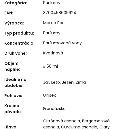
Parfumy
Kategória
:
3700458605624
EAN
:
Memo Paris
Výrobca
:
Parfumy
Typ produktu
:
Parfumované vody
Koncentrácia
:
Kvetinová
Druh vône
:
Objem
≤ 50 ml
náplne
:
Ideálne na
Jar
,
Leto
,
Jeseň
,
Zima
obdobie
:
Unisex
Pohlavie
:
Krajina
Francúzsko
pôvodu
:
Citrónová esencia, Bergamotová
Hlava
:
esencia, Curcuma esencia, Clary