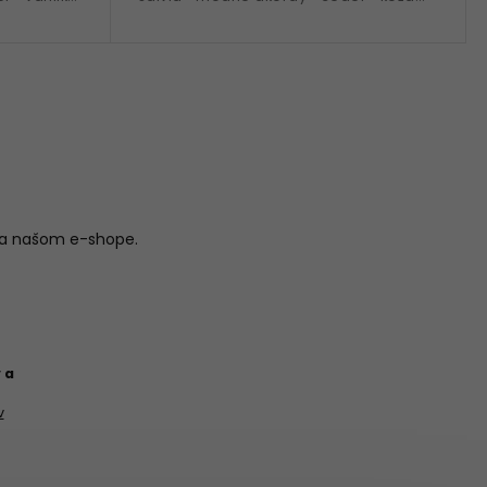
nie
• ideálna na obdobie jar a leto
na našom e-shope.
 a
v