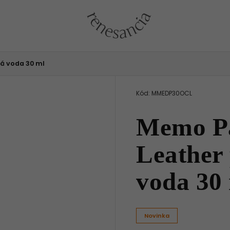
á voda 30 ml
Kód:
MMEDP30OCL
Memo Pa
Leather
voda 30
Novinka