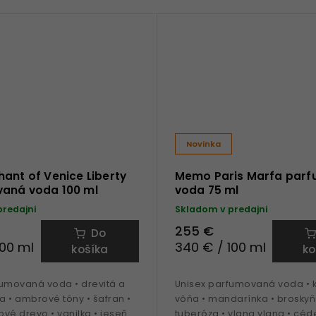
Novinka
ant of Venice Liberty
Memo Paris Marfa par
aná voda 100 ml
voda 75 ml
predajni
Skladom v predajni
255 €
Do
100 ml
340 € / 100 ml
košíka
ko
fumovaná voda • drevitá a
Unisex parfumovaná voda • 
 • ambrové tóny • šafran •
vôňa • mandarínka • broskyň
ové drevo • vanilka • jeseň •
tuberóza • ylang ylang • céde