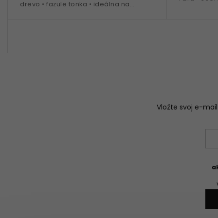
drevo • fazule tonka • ideálna na
zima • 100 
obdobie jeseň - zima
Vložte svoj e-ma
a