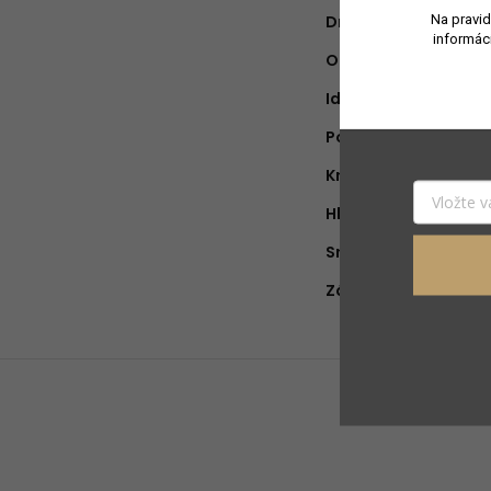
Na pravid
Druh vône
:
informác
Objem náplne
:
Ideálne na obdobie
:
Pohlavie
:
Krajina pôvodu
:
Hlava
:
Srdce
:
Základ
: