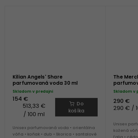
Kilian Angels' Share
The Merch
parfumovaná voda 30 ml
parfumov
Skladom v predajni
Skladom v 
154 €
290 €
Do
513,33 €
290 € / 
košíka
/ 100 ml
Unisex par
Unisex parfumovaná voda • orientálna
kožená vôňa
vôňa • koňak • dub • škorica • santalové
ľalia • cédr