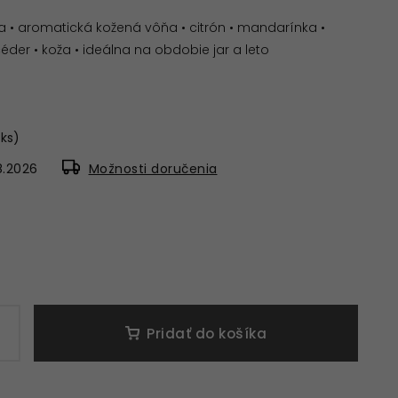
 • aromatická kožená vôňa • citrón • mandarínka •
éder • koža • ideálna na obdobie jar a leto
 ks)
8.2026
Možnosti doručenia
Pridať do košíka