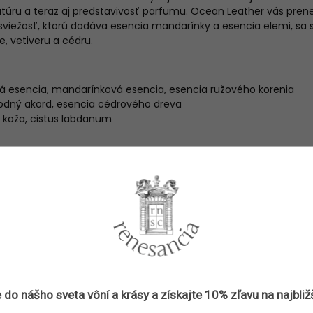
eratúru a teraz aj predstavivosť parfumu. Ocean Leather vás pre
viežosť, ktorú dodáva esencia mandarínky a esencia elemi, sa s
, vetiveru a cédru.
vá esencia, mandarínková esencia, esencia ružového korenia
 vodný akord, esencia cédrového dreva
r, koža, cistus ​labdanum
metre
Parfumy
3700458609660
Memo Paris
Parfumy
 do nášho sveta vôní a
krásy
a získajte
10% zľavu
na najbliž
Parfumované vody