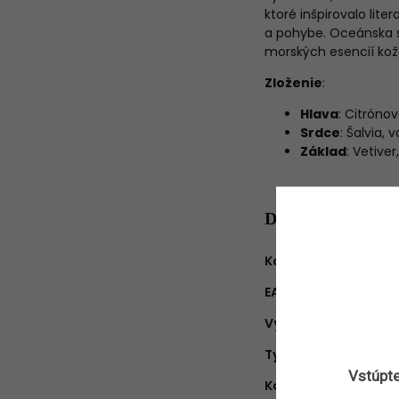
ktoré inšpirovalo lit
a pohybe. Oceánska s
morských esencií kože
Zloženie
:
Hlava
: Citróno
Srdce
: Šalvia,
Základ
: Vetive
Dodatočné para
Kategória
:
EAN
:
Výrobca
:
Typ produktu
:
Vstúpte
Koncentrácia
: