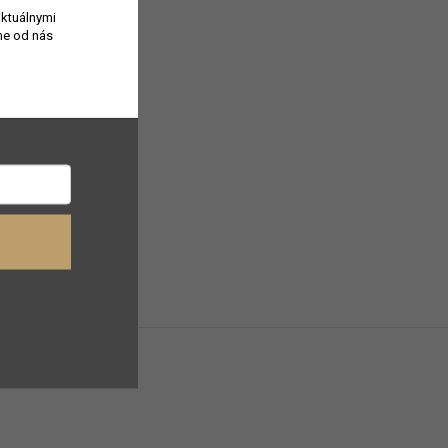
aktuálnymi
e od nás
vého korenia