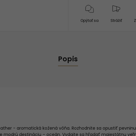
Opýtať sa
Strážiť
Z
Popis
ther - aromatická kožená vôňa. Rozhodnite sa opustiť pevninu
modrú destináciu – oceán. Vydajte sa hľadať majestátnu veľry