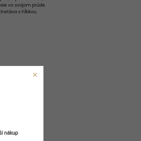
nesie vo svojom prúde
tretáva s hĺbkou
ší nákup