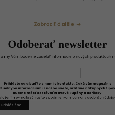
ml
• ideálna na celoročné nose
Zobraziť ďalšie
Odoberať newsletter
il a my Vám budeme zasielať informácie o nových produktoch 
Prihláste sa a buďte s nami v kontakte. Čaká vás magazín s
ktuálnymi informáciami z nášho sveta, vrátane nákupných tipov
budete môcť dostávať zľavové kupóny a darčeky.
Vložením e-mailu súhlasíte s
podmienkami ochrany osobných údajo
Prihlásiť sa