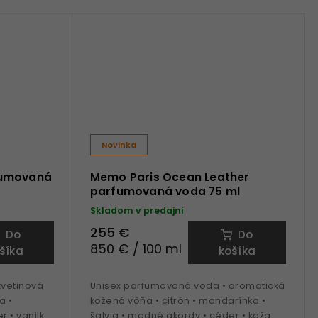
Novinka
fumovaná
Memo Paris Ocean Leather
parfumovaná voda 75 ml
Skladom v predajni
255 €
Do
Do
850 € / 100 ml
šíka
košíka
kvetinová
Unisex parfumovaná voda • aromatická
a •
kožená vôňa • citrón • mandarínka •
r • vanilka
šalvia • modné akordy • céder • koža