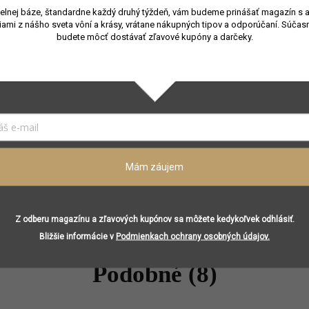
elnej báze, štandardne každý druhý týždeň, vám budeme prinášať magazín s 
Kožená
,
Aromatická fougère
iami z nášho sveta vôní a krásy, vrátane nákupných tipov a odporúčaní.
Súčasn
≤ 50 ml
budete môcť dostávať zľavové kupóny a darčeky.
Jar
,
Leto
Unisex
Francúzsko
Citrónová esencia, mandarínková esencia, esencia ružo
Šalvia, vodný akord, esencia cédrového dreva
Mám záujem
Vetiver, koža, cistus ​labdanum
Z odberu magazínu a zľavových kupónov sa môžete kedykoľvek odhlásiť.
Bližšie informácie v
Podmienkach ochrany osobných údajov.
Podobné (8)