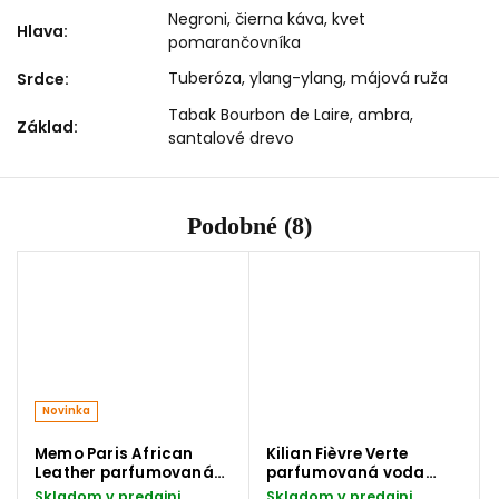
Negroni, čierna káva, kvet
Hlava
:
pomarančovníka
Tuberóza, ylang-ylang, májová ruža
Srdce
:
Tabak Bourbon de Laire, ambra,
Základ
:
santalové drevo
Podobné (8)
Novinka
Memo Paris African
Kilian Fièvre Verte
Leather parfumovaná
parfumovaná voda
voda 75 ml
50ml
Skladom v predajni
Skladom v predajni