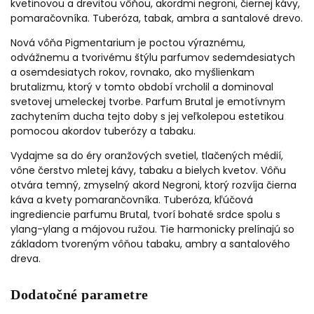
kvetinovou a drevitou vôňou, akordmi negroni, čiernej kávy,
pomaračovníka. Tuberóza, tabak, ambra a santalové drevo.
Nová vôňa Pigmentarium je poctou výraznému,
odvážnemu a tvorivému štýlu parfumov sedemdesiatych
a osemdesiatych rokov, rovnako, ako myšlienkam
brutalizmu, ktorý v tomto období vrcholil a dominoval
svetovej umeleckej tvorbe. Parfum Brutal je emotívnym
zachytením ducha tejto doby s jej veľkolepou estetikou
pomocou akordov tuberózy a tabaku.
Vydajme sa do éry oranžových svetiel, tlačených médií,
vône čerstvo mletej kávy, tabaku a bielych kvetov. Vôňu
otvára temný, zmyselný akord Negroni, ktorý rozvíja čierna
káva a kvety pomarančovníka. Tuberóza, kľúčová
ingrediencie parfumu Brutal, tvorí bohaté srdce spolu s
ylang-ylang a májovou ružou. Tie harmonicky prelínajú so
základom tvoreným vôňou tabaku, ambry a santalového
dreva.
Dodatočné parametre