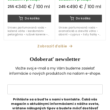
340 € / 100 ml
490 € / 100 ml
255 €
245 €
Do košíka
Do košíka
Unisex parfumovaná voda •
Unisex parfumovaná voda •
kožená vôňa • kardamóm•
aromatická a drevitá vôňa •
pelargónia • ružové korenie •
absint • cyprus • listy fialky •
pačuli • škorica • oud • ideálna
vanilka • pačuli • vetiver •
na obdobie jeseň až jar
ideálna na celoročné nosenie
Zobraziť ďalšie
Odoberať newsletter
Vložte svoj e-mail a my Vám budeme zasielať
informácie o nových produktoch na našom e-shope.
Prihláste sa a buďte s nami v kontakte. Čaká vás
magazín s aktuálnymi informáciami z nášho sveta,
vrátane nákupných tipov a budete môcť dostávať