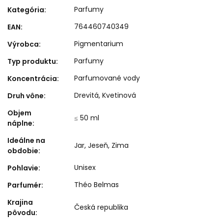
Parfumy
Kategória
:
764460740349
EAN
:
Pigmentarium
Výrobca
:
Parfumy
Typ produktu
:
Parfumované vody
Koncentrácia
:
Drevitá
,
Kvetinová
Druh vône
:
Objem
≤ 50 ml
náplne
:
Ideálne na
Jar
,
Jeseň
,
Zima
obdobie
:
Unisex
Pohlavie
:
Théo Belmas
Parfumér
:
Krajina
Česká republika
pôvodu
: