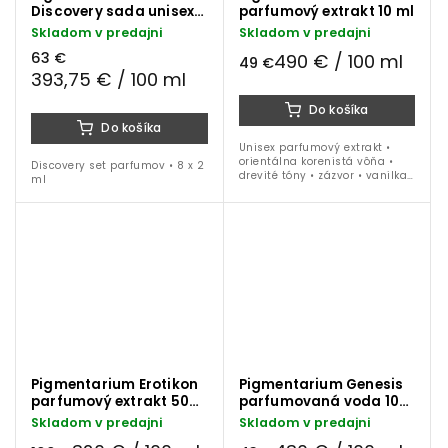
Discovery sada unisex
parfumový extrakt 10 ml
parfumov 8x2 ml
Skladom v predajni
Skladom v predajni
63 €
490 € / 100 ml
49 €
393,75 € / 100 ml
Do košíka
Do košíka
Unisex parfumový extrakt •
orientálna korenistá vôňa •
Discovery set parfumov • 8 x 2
drevité tóny • zázvor • vanilka •
ml
pižmo • pačuli • 10 ml
Pigmentarium Erotikon
Pigmentarium Genesis
parfumový extrakt 50
parfumovaná voda 10
ml
ml
Skladom v predajni
Skladom v predajni