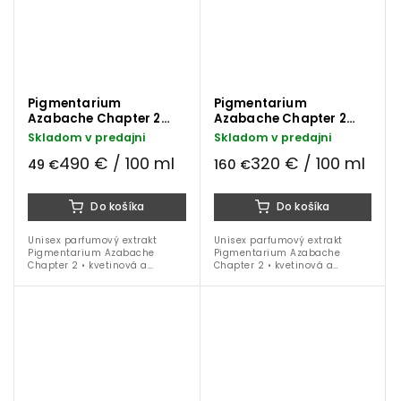
Pigmentarium
Pigmentarium
Azabache Chapter 2
Azabache Chapter 2
parfumový extrakt 10 ml
parfumový extrakt 50
Skladom v predajni
Skladom v predajni
ml
490 € / 100 ml
320 € / 100 ml
49 €
160 €
Do košíka
Do košíka
Unisex parfumový extrakt
Unisex parfumový extrakt
Pigmentarium Azabache
Pigmentarium Azabache
Chapter 2 • kvetinová a
Chapter 2 • kvetinová a
drevitá vôňa • labdanum •
drevitá • labdanum • kadidlo •
kadidlo • myrha • 10 ml
myrha • 50 ml