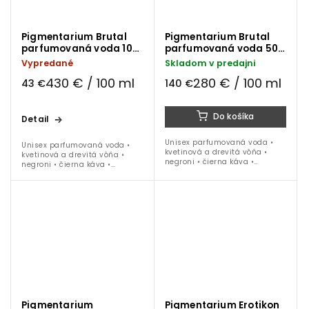
Pigmentarium Brutal
Pigmentarium Brutal
parfumovaná voda 10
parfumovaná voda 50
ml
ml
Vypredané
Skladom v predajni
430 € / 100 ml
280 € / 100 ml
43 €
140 €
Do košíka
Detail
Unisex parfumovaná voda •
Unisex parfumovaná voda •
kvetinová a drevitá vôňa •
kvetinová a drevitá vôňa •
negroni • čierna káva •
negroni • čierna káva •
tuberóza • tabak • ambra •
tuberóza • tabak • ambra •
santalové drevo • jeseň - jar •
santalové drevo • jeseň - jar •
50 ml
10 ml
Pigmentarium
Pigmentarium Erotikon