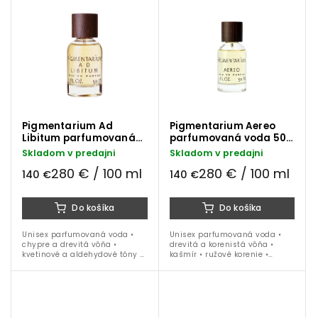
olibanum • vetiver • vhodná
• 10 ml
na celoročné nosenie
Pigmentarium Ad
Pigmentarium Aereo
Libitum parfumovaná
parfumovaná voda 50
voda 50 ml
ml
Skladom v predajni
Skladom v predajni
280 € / 100 ml
280 € / 100 ml
140 €
140 €
Do košíka
Do košíka
Unisex parfumovaná voda •
Unisex parfumovaná voda •
chypre a drevitá vôňa •
drevitá a korenistá vôňa •
kvetinové a aldehydové tóny •
kašmír • ružové korenie •
jazmín • céder • mach • pižmo
myrha • suché dreviny •
• 50 ml
ideálna na celoročné nosenie