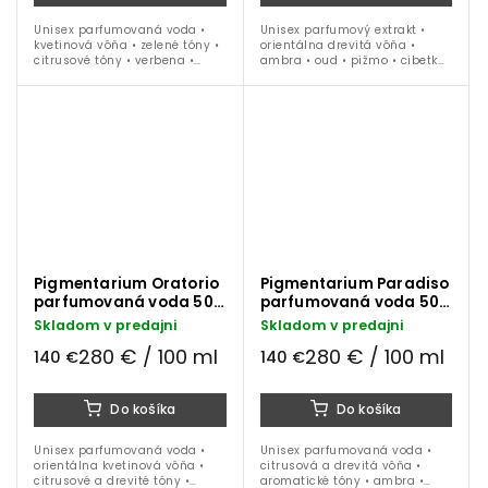
Unisex parfumovaná voda •
Unisex parfumový extrakt •
kvetinová vôňa • zelené tóny •
orientálna drevitá vôňa •
citrusové tóny • verbena •
ambra • oud • pižmo • cibetka
figový list • palisander • pižmo
• 50 ml
• 50 ml
Pigmentarium Oratorio
Pigmentarium Paradiso
parfumovaná voda 50
parfumovaná voda 50
ml
ml
Skladom v predajni
Skladom v predajni
280 € / 100 ml
280 € / 100 ml
140 €
140 €
Do košíka
Do košíka
Unisex parfumovaná voda •
Unisex parfumovaná voda •
orientálna kvetinová vôňa •
citrusová a drevitá vôňa •
citrusové a drevité tóny •
aromatické tóny • ambra •