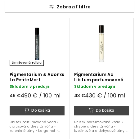
Najlacnejšie
Najdrahšie
Najpredávanejšie
Limitovaná edícia
Pigmentarium & Adonxs
Pigmentarium Ad
La Petite Mort
Libitum parfumovaná
parfumovaná voda 10
voda 10 ml
Skladom v predajni
Skladom v predajni
ml
490 € / 100 ml
430 € / 100 ml
49 €
43 €
Do košíka
Do košíka
Unisex parfumovaná voda •
Unisex parfumovaná voda •
citrusová a drevitá vôňa •
chypre a drevitá vôňa •
korenisté tóny • bergamot •
kvetinové a aldehydové tóny •
borievka • ruž • geranium •
jazmín • céder • mach • pižmo