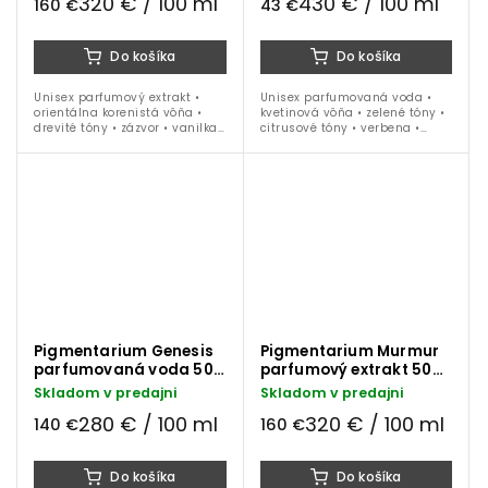
320 € / 100 ml
430 € / 100 ml
160 €
43 €
Do košíka
Do košíka
Unisex parfumový extrakt •
Unisex parfumovaná voda •
orientálna korenistá vôňa •
kvetinová vôňa • zelené tóny •
drevité tóny • zázvor • vanilka •
citrusové tóny • verbena •
pižmo • pačuli • 50 ml
figový list • palisander • pižmo
• 10 ml
Pigmentarium Genesis
Pigmentarium Murmur
parfumovaná voda 50
parfumový extrakt 50
ml
ml
Skladom v predajni
Skladom v predajni
280 € / 100 ml
320 € / 100 ml
140 €
160 €
Do košíka
Do košíka