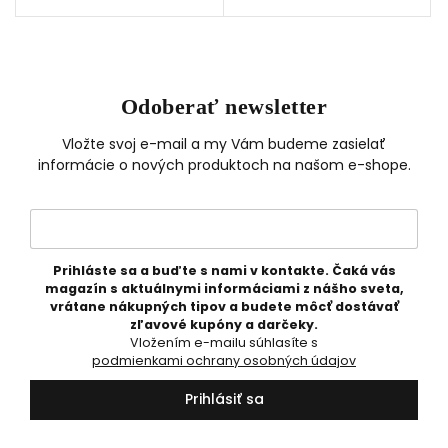
kadidlo • céder • jazmín • 50
vetiver • pačuli • 50 ml
ml
Odoberať newsletter
Vložte svoj e-mail a my Vám budeme zasielať
informácie o nových produktoch na našom e-shope.
Prihláste sa a buďte s nami v kontakte. Čaká vás
magazín s aktuálnymi informáciami z nášho sveta,
vrátane nákupných tipov a budete môcť dostávať
zľavové kupóny a darčeky.
Vložením e-mailu súhlasíte s
podmienkami ochrany osobných údajov
Prihlásiť sa