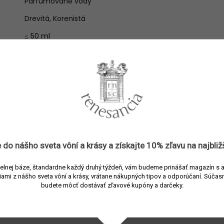
Parfumované vody
Drevitá
,
Korenistá
≤ 50 ml
Jar
,
Leto
,
Jeseň
,
Zima
Unisex
Česká republika
Kašmír
Ružové korenie
Myrha, suché dreviny
 do nášho sveta vôní a
krásy
a získajte
10% zľavu
na najbliž
elnej báze, štandardne každý druhý týždeň, vám budeme prinášať magazín s 
iami z nášho sveta vôní a krásy, vrátane nákupných tipov a odporúčaní.
Súčasn
budete môcť dostávať zľavové kupóny a darčeky.
Súvisiaci tovar