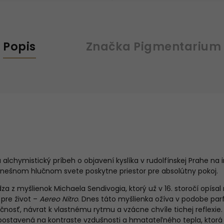
Popis
Značka
Pigmentarium
lchymistický príbeh o objavení kyslíka v rudolfínskej Prahe na 
 dnešnom hlučnom svete poskytne priestor pre absolútny pokoj.
 z myšlienok Michaela Sendivogia, ktorý už v 16. storočí opísal 
pre život –
Aereo Nitro
. Dnes táto myšlienka ožíva v podobe pa
čnosť, návrat k vlastnému rytmu a vzácne chvíle tichej reflexie
postavená na kontraste vzdušnosti a hmatateľného tepla, ktorá 