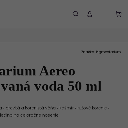
Značka:
Pigmentarium
arium Aereo
vaná voda 50 ml
 drevitá a korenistá vôňa • kašmír • ružové korenie •
ideálna na celoročné nosenie