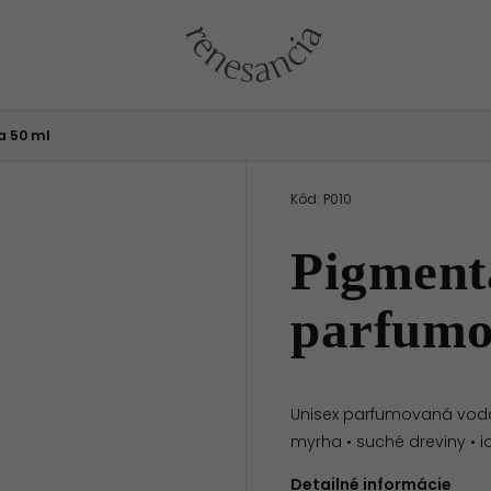
 50 ml
Kód:
P010
Pigment
parfumo
Unisex parfumovaná voda •
myrha • suché dreviny • 
Detailné informácie