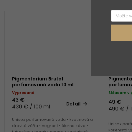
Pigmentarium Brutal
Pigmenta
parfumovaná voda 10 ml
parfumový
Vypredané
Skladom v 
43 €
49 €
Detail
430 € / 100 ml
490 € / 
Unisex parfumovaná voda • kvetinová a
Unisex parf
drevitá vôňa • negroni • čierna káva •
korenistá vô
tuberóza • tabak • ambra • santalové