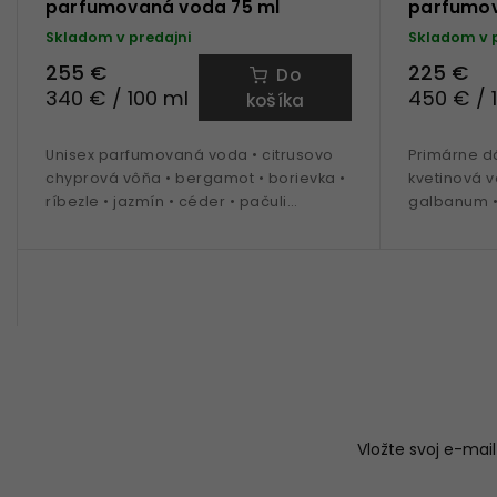
parfumovaná voda 75 ml
parfumov
Skladom v predajni
Skladom v 
255 €
225 €
Do
340 € / 100 ml
450 € / 
košíka
Unisex parfumovaná voda • citrusovo
Primárne d
chyprová vôňa • bergamot • borievka •
kvetinová v
ríbezle • jazmín • céder • pačuli
galbanum • 
• ideálna na obdobie jar a leto
pižmo • pš
jar - leto
Vložte svoj e-ma