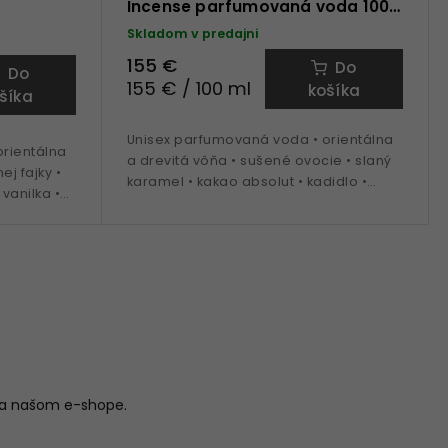
Incense parfumovaná voda 100
ml
Skladom v predajni
155 €
Do
Do
155 € / 100 ml
košíka
šíka
Unisex parfumovaná voda • orientálna
rientálna
a drevitá vôňa • sušené ovocie • slaný
ej fajky •
karamel • kakao absolut • kadidlo •
 vanilka •
jeseň • zima • 100 ml
jeseň -
na našom e-shope.