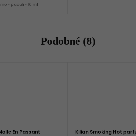
žmo • pačuli • 10 ml
Podobné (8)
Malle En Passant
Kilian Smoking Hot pa