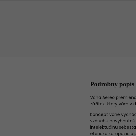
Podrobný popis
Vôňa Aereo premieňa a
zážitok, ktorý vám v
Koncept vône vychádza
vzduchu nevyhnutnú 
intelektuálnu sebesta
éterická kompozícia 