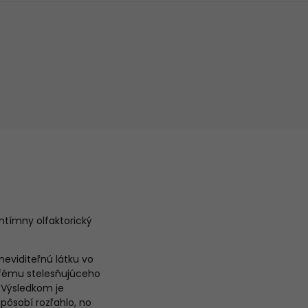
intímny olfaktorický
neviditeľnú látku vo
rfému stelesňujúceho
. Výsledkom je
pôsobí rozľahlo, no