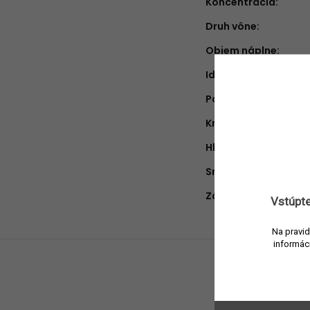
Koncentrácia
:
Druh vône
:
Objem náplne
:
Ideálne na obdobie
:
Pohlavie
:
Krajina pôvodu
:
Hlava
:
Srdce
:
Základ
:
Vstúpte
Na pravid
informác