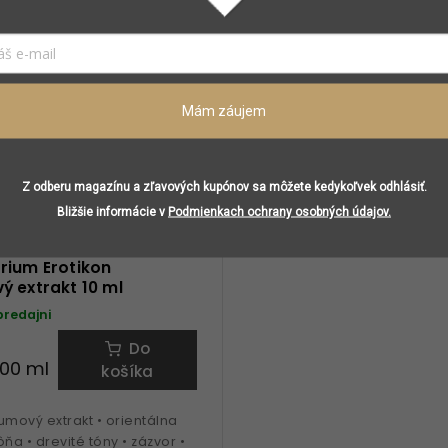
Mám záujem
Z odberu magazínu a zľavových kupónov sa môžete kedykoľvek odhlásiť.
Bližšie informácie v
Podmienkach ochrany osobných údajov.
rium Erotikon
 extrakt 10 ml
predajni
Do
100 ml
košíka
umový extrakt • orientálna
ňa • drevité tóny • zázvor •