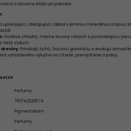
nená a dôverne blízko pri pokožke.
e:
 upokojujúci, obklopujúci základ s jemnou minerálnou stopou, 
daždi.
e:
Dodáva chladný, mierne kovový nádych a povznášajúcu jasno
 čistý vzduch.
 dreviny:
Prinášajú tichú, živicovú gravitáciu a evokujú atmosf
ta vyhradeného výlučne na čítanie, premýšľanie a pokoj.
metre
Parfumy
761742326574
Pigmentarium
Parfumy