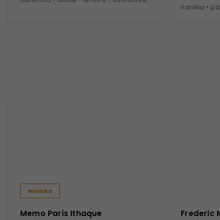
vanilka • pi
drevo • jeseň - jar • 10 ml
Novinka
Memo Paris Ithaque
Frederic 