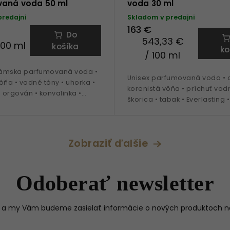
aná voda 50 ml
voda 30 ml
predajni
Skladom v predajni
163 €
Do
543,33 €
100 ml
košíka
ko
/ 100 ml
ámska parfumovaná voda •
Unisex parfumovaná voda • o
ôňa • vodné tóny • uhorka •
korenistá vôňa • príchuť vodn
orgován • konvalinka •
škorica • tabak • Everlasting •
enica • ideálna na obdobie
pačuli • ideálna na obdobie 
zima
Zobraziť ďalšie
Odoberať newsletter
il a my Vám budeme zasielať informácie o nových produktoch 