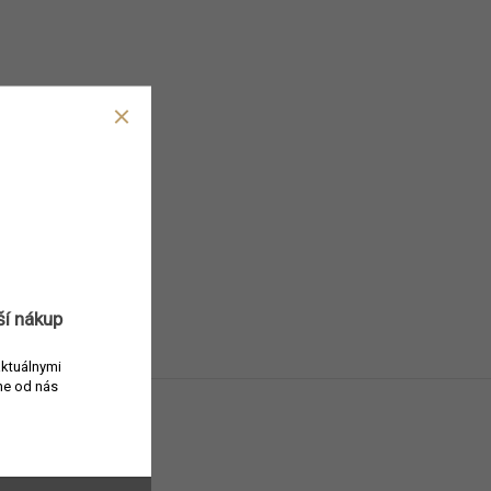
ší nákup
aktuálnymi
e od nás