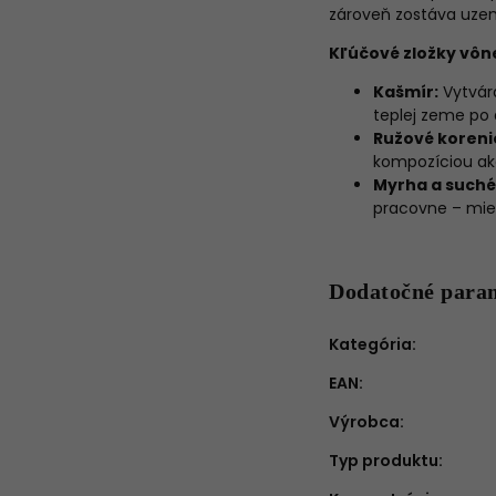
zároveň zostáva uzem
Kľúčové zložky vôn
Kašmír:
Vytvára
teplej zeme po 
Ružové koreni
kompozíciou ako
Myrha a suché
pracovne – mies
Dodatočné para
Kategória
:
EAN
:
Výrobca
:
Typ produktu
: