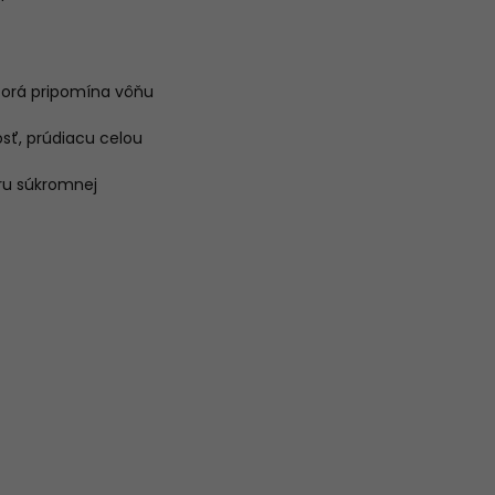
ktorá pripomína vôňu
sť, prúdiacu celou
éru súkromnej