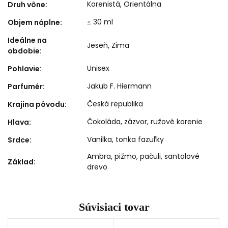
Korenistá
,
Orientálna
Druh vône
:
≤ 30 ml
Objem náplne
:
Ideálne na
Jeseň
,
Zima
obdobie
:
Unisex
Pohlavie
:
Jakub F. Hiermann
Parfumér
:
Česká republika
Krajina pôvodu
:
Čokoláda, zázvor, ružové korenie
Hlava
:
Vanilka, tonka fazuľky
Srdce
:
Ambra, pižmo, pačuli, santalové
Základ
:
drevo
Súvisiaci tovar