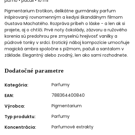
pižmo • pačuli • 10 ml
Pigmentarium Erotikon, delikátne gurmánsky parfum
inšpirovaný rovnomenným a kedysi škandálnym filmom
Gustava Machatého. Rozpráva príbeh o láske - a len ak si
prajete, aj o chtíči. Prvé noty čokolády, zázvoru a ružového
korenia sú predohrou pre zmyselnú hrejivosť vanilky a
púdrové tonky v srdci. Erotický náboj kompozície umocňuje
magická ambra spoločne s pižmom, pačuli a santalom v
základe. Elegantný alebo zvodný, len ako sami rozhodnete.
Dodatočné parametre
Parfumy
Kategória
:
788364400840
EAN
:
Pigmentarium
Výrobca
:
Parfumy
Typ produktu
:
Parfumové extrakty
Koncentrácia
: