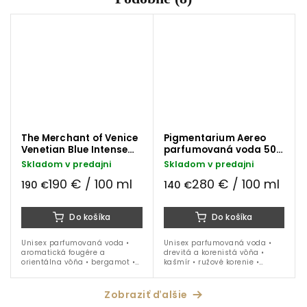
The Merchant of Venice
Pigmentarium Aereo
Venetian Blue Intense
parfumovaná voda 50
parfumovaná voda 100
ml
Skladom v predajni
Skladom v predajni
ml
190 € / 100 ml
280 € / 100 ml
190 €
140 €
Do košíka
Do košíka
Unisex parfumovaná voda •
Unisex parfumovaná voda •
aromatická fougére a
drevitá a korenistá vôňa •
orientálna vôňa • bergamot •
kašmír • ružové korenie •
jablko • breza • Elemi • pačuli •
myrha • suché dreviny •
ambergris • pižmo • vhodná...
ideálna na celoročné nosenie
Zobraziť ďalšie