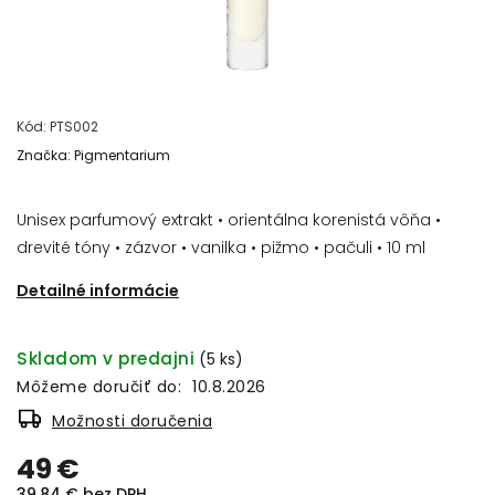
Kód:
PTS002
Značka:
Pigmentarium
Unisex parfumový extrakt • orientálna korenistá vôňa •
drevité tóny • zázvor • vanilka • pižmo • pačuli • 10 ml
Detailné informácie
Skladom v predajni
(5 ks)
Môžeme doručiť do:
10.8.2026
Možnosti doručenia
49 €
39,84 € bez DPH