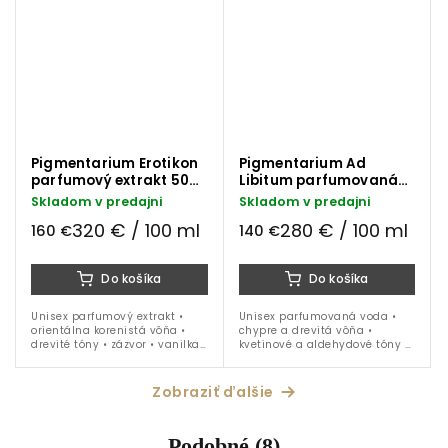
Pigmentarium Erotikon
Pigmentarium Ad
parfumový extrakt 50
Libitum parfumovaná
ml
voda 50 ml
Skladom v predajni
Skladom v predajni
320 € / 100 ml
280 € / 100 ml
160 €
140 €
Do košíka
Do košíka
Unisex parfumový extrakt •
Unisex parfumovaná voda •
orientálna korenistá vôňa •
chypre a drevitá vôňa •
drevité tóny • zázvor • vanilka •
kvetinové a aldehydové tóny •
pižmo • pačuli • 50 ml
jazmín • céder • mach • pižmo
• 50 ml
Zobraziť ďalšie
Podobné (8)