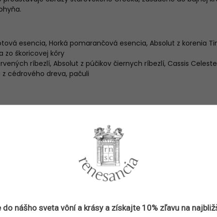
bohyňa.
tová esencia, Horká pomarančová esencia, Absolut z korenia Ti
a zo škoricovej kôry
ervených ríbezlí, Absolut z púčikov čiernych ríbezlí, Cassis Celest
a z cédrového dreva, pačuli
metre
Parfumy
3700458603385
Memo Paris
Parfumy
Parfumované vody
 do nášho sveta vôní a
krásy
a získajte
10% zľavu
na najbliž