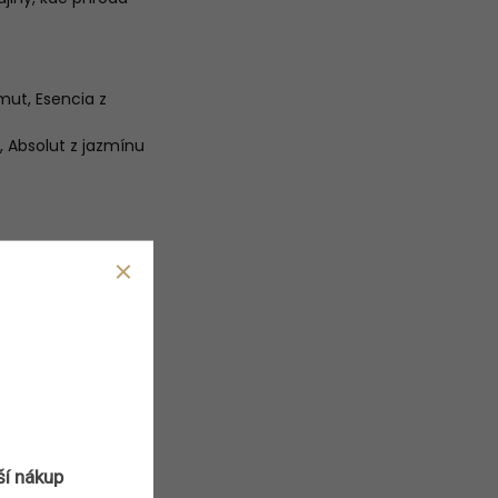
mut, Esencia z
e, Absolut z jazmínu
ší nákup