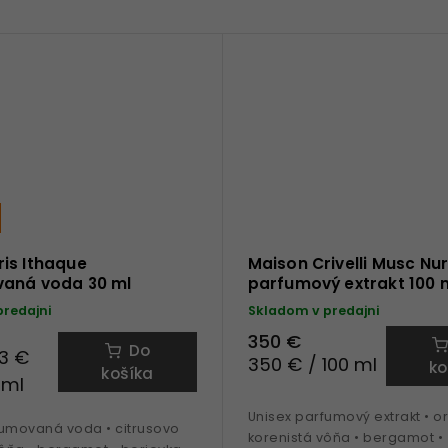
is Ithaque
Maison Crivelli Musc N
aná voda 30 ml
parfumový extrakt 100 
predajni
Skladom v predajni
350 €
Do
3 €
350 € / 100 ml
ko
košíka
 ml
Unisex parfumový extrakt • o
fumovaná voda • citrusovo
korenistá vôňa • bergamot • 