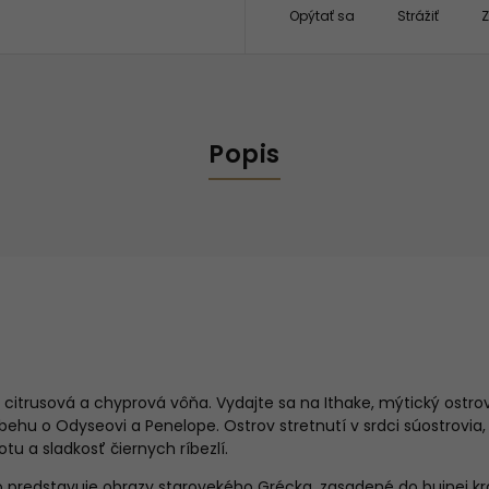
Opýtať sa
Strážiť
Z
Popis
citrusová a chyprová vôňa. Vydajte sa na Ithake, mýtický ostro
hu o Odyseovi a Penelope. Ostrov stretnutí v srdci súostrovia, 
tu a sladkosť čiernych ríbezlí.
 predstavuje obrazy starovekého Grécka, zasadené do bujnej kra