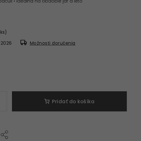
 pačuli • ideálna na obdobie jar a leto
 ks)
8.2026
Možnosti doručenia
Pridať do košíka