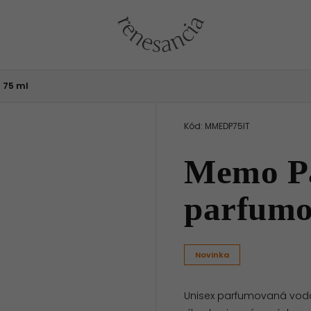
 75 ml
Kód:
MMEDP75IT
Memo Pa
parfumo
Novinka
Unisex parfumovaná voda 