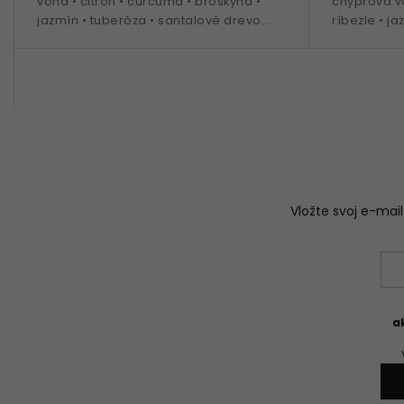
vôňa • citrón • curcuma • broskyňa •
chyprová v
jazmín • tuberóza • santalové drevo
ríbezle • ja
• ideálna na celoročné nosenie
• ideálna n
Vložte svoj e-ma
a