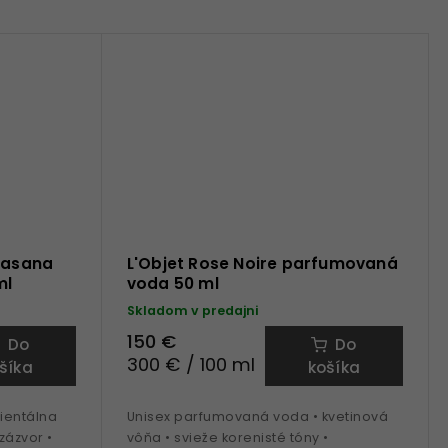
urasana
L'Objet Rose Noire parfumovaná
ml
voda 50 ml
Skladom v predajni
150 €
Do
Do
300 € / 100 ml
šíka
košíka
rientálna
Unisex parfumovaná voda • kvetinová
zázvor •
vôňa • svieže korenisté tóny •