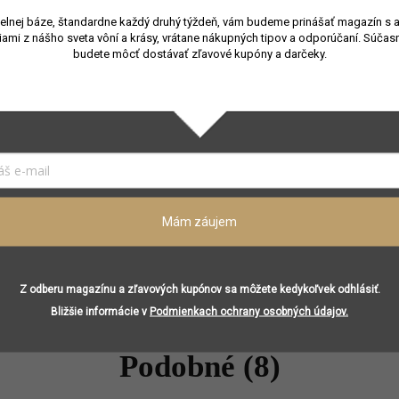
Citrusová
,
Chyprová
elnej báze, štandardne každý druhý týždeň, vám budeme prinášať magazín s 
≤ 100 ml
iami z nášho sveta vôní a krásy, vrátane nákupných tipov a odporúčaní.
Súčasn
budete môcť dostávať zľavové kupóny a darčeky.
Jar
,
Leto
Unisex
Francúzsko
Bergamotová esencia, Horká pomarančová esencia, Absol
Timut, Esencia z borievky, Esencia zo škoricovej kôry
Akord červených ríbezlí, Absolut z púčikov čiernych ríbezlí
Absolut z jazmínu
Mám záujem
Esencia z cédrového dreva, pačuli
Z odberu magazínu a zľavových kupónov sa môžete kedykoľvek odhlásiť.
Bližšie informácie v
Podmienkach ochrany osobných údajov.
Podobné (8)