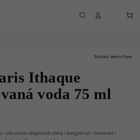
Značka:
Memo Paris
ris Ithaque
vaná voda 75 ml
• citrusovo chyprová vôňa • bergamot • borievka •