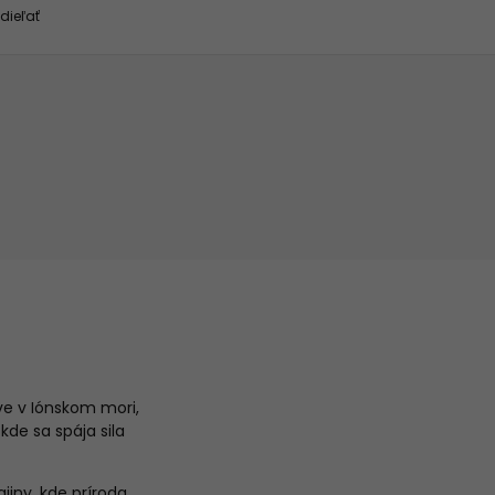
dieľať
ve v Iónskom mori,
kde sa spája sila
jiny, kde príroda