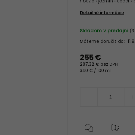
ríbezle • jazmín • céder •
Detailné informácie
Skladom v predajni
(3
Môžeme doručiť do:
11.
255 €
207,32 € bez DPH
340 € / 100 ml