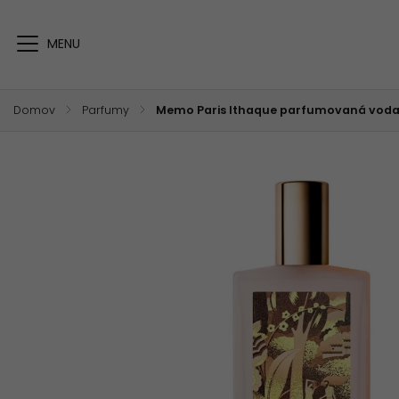
Domov
/
Parfumy
/
Memo Paris Ithaque parfumovaná voda