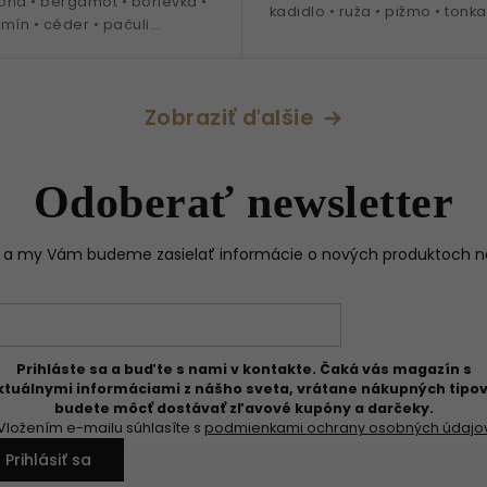
ôňa • bergamot • borievka •
kadidlo • ruža • pižmo • tonka
zmín • céder • pačuli
borovicová živica • ideálne
a obdobie jar a leto
jar - leto
Zobraziť ďalšie
Odoberať newsletter
il a my Vám budeme zasielať informácie o nových produktoch 
Prihláste sa a buďte s nami v kontakte. Čaká vás magazín s
ktuálnymi informáciami z nášho sveta, vrátane nákupných tipov
budete môcť dostávať zľavové kupóny a darčeky.
Vložením e-mailu súhlasíte s
podmienkami ochrany osobných údajo
Prihlásiť sa