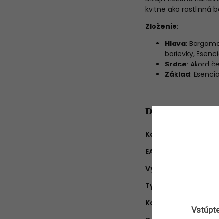
kvitne ako rastlinná 
Zloženie
:
Hlava
: Bergamo
borievky, Esenci
Srdce
: Akord č
Základ
: Esenci
Dodatočné para
Kategória
:
EAN
:
Výrobca
:
Typ produktu
:
Koncentrácia
:
Vstúpte