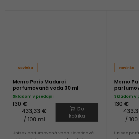
Novinka
Novinka
Memo Paris Madurai
Memo Par
parfumovaná voda 30 ml
parfumov
Skladom v predajni
Skladom v 
130 €
130 €
Do
433,33 €
433,3
košíka
/ 100 ml
/ 100
Unisex parfumovaná voda • kvetinová
Unisex par