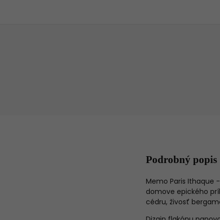
Podrobný popis
Memo Paris Ithaque - 
domove epického príbe
cédru, živosť bergamo
Dizajn flakónu nanovo