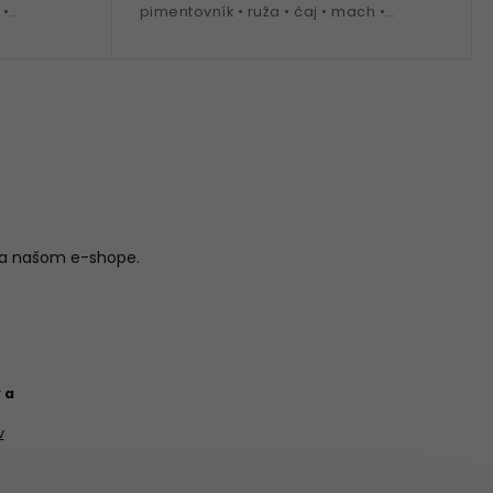
 •
pimentovník • ruža • čaj • mach •
 na obdobie
ideálna na celoročné nosenie
na našom e-shope.
 a
v