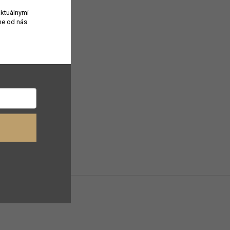
aktuálnymi
e od nás
ut z korenia
, Cassis Celeste,