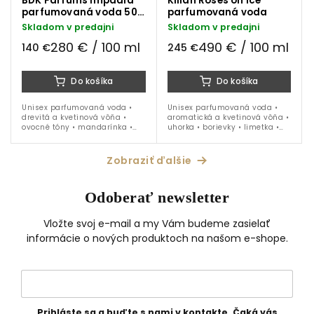
BDK Parfums Impadia
Kilian Roses on Ice
parfumovaná voda 50
parfumovaná voda
ml
Skladom v predajni
Skladom v predajni
280 € / 100 ml
490 € / 100 ml
140 €
245 €
Do košíka
Do košíka
Unisex parfumovaná voda •
Unisex parfumovaná voda •
drevitá a kvetinová vôňa •
aromatická a kvetinová vôňa •
ovocné tóny • mandarínka •
uhorka • borievky • limetka •
bergamot • ruža •
ruža • pižmo • ambroxan •
pomarančový kvet • vanilka •
ideálna na obdobie jar - leto
akigalawood • ideálna na
Zobraziť ďalšie
celoročné nosenie
Odoberať newsletter
Vložte svoj e-mail a my Vám budeme zasielať
informácie o nových produktoch na našom e-shope.
Prihláste sa a buďte s nami v kontakte. Čaká vás