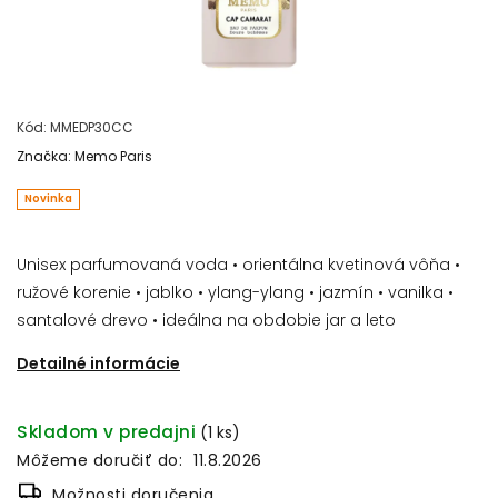
Kód:
MMEDP30CC
Značka:
Memo Paris
Novinka
Unisex parfumovaná voda • orientálna kvetinová vôňa •
ružové korenie • jablko • ylang-ylang • jazmín • vanilka •
santalové drevo • ideálna na obdobie jar a leto
Detailné informácie
Skladom v predajni
(1 ks)
Môžeme doručiť do:
11.8.2026
Možnosti doručenia