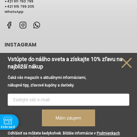
+421 911 760 799
+421 915 799 205
WhatsApp
Facebook
Instagram
WhatsApp
INSTAGRAM
Vstúpte do nášho sveta
a získajte
10% zľavu na
najbližší nákup
Čaká vás magazín s aktuálnymi informáciami,
Používame cookies, aby sme Vám umožnili pohodlné
nákupné tipy, zľavové kupóny a darčeky.
prehliadanie webu a vďaka analýze prevádzky webu
neustále zlepšovali jeho funkcie, výkon a použiteľnosť. Viac
informácií nájdete v odkaze
Cookies
a
Podmienky
ochrany osobných údajov
.
Vytvoril Shoptet
Copyright 2026
Renesancia Concept Store
. Všetky práva
Mám záujem
Nastavenie
vyhradené.
Upraviť nastavenie cookies
Zobraziť
Súhlasím
Grafický návrh vytvořil a nakódoval
Shoptak.cz
Odhlásiť sa môžete kedykoľvek. Bližšie informácie v
Podmienkach
ne