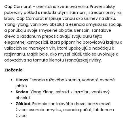
Cap Camarat - orientálna kvetinová vôňa. Provensálsky
pobrežný poklad s nedotknutým šarmom, stredomorský raj
krásy, Cap Camarat inšpiruje vôňou ako úsmev na slnku.
Ylang-ylang, vanilkový absolut a esencia amyrisu sa spájajú
a ponúkajú svoje zmyselné objatie. Benzoin, santalové
drevo a labdanum prepožičiavajú svoju auru tejto
elegantnej kompozícii, ktorá pripomína borovicovú krajinu a
valiacich sa morských vĺn, ktoré upokojujú a nabádajú k
rozjímaniu. Maják bdie, ako myseľ blúdi, telo sa uvoľňuje a
odovzdáva sa tomuto klenotu Francúzskej riviéry.
Zloženie
:
Hlava
: Esencia ružového korenia, vodnaté ovocné
jablko
Srdce
: Ylang Ylang, extrakt z jazmínu, vanilkový
absolut
Základ
: Esencia santalového dreva, benzoinová
živica, esencia amyrisu, esencia pačuli, labdanum
živica