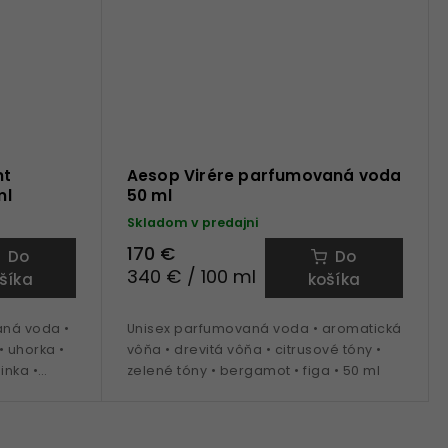
nt
Aesop Virére parfumovaná voda
ml
50 ml
Skladom v predajni
170 €
Do
Do
340 € / 100 ml
šíka
košíka
ná voda •
Unisex parfumovaná voda • aromatická
• uhorka •
vôňa • drevitá vôňa • citrusové tóny •
inka •
zelené tóny • bergamot • figa • 50 ml
a obdobie