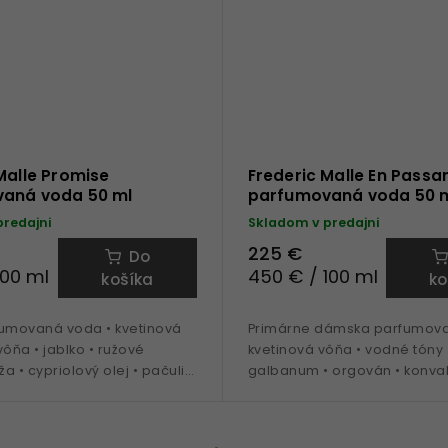
Malle Promise
Frederic Malle En Passa
aná voda 50 ml
parfumovaná voda 50 
predajni
Skladom v predajni
225 €
Do
100 ml
450 € / 100 ml
košíka
ko
fumovaná voda • kvetinová
Primárne dámska parfumova
vôňa • jablko • ružové
kvetinová vôňa • vodné tóny 
ža • cypriolový olej • pačuli •
galbanum • orgován • konval
 ideálna na obdobie jeseň
pižmo • pšenica • ideálna n
jar - leto