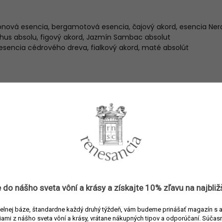
nová esencia, bergamotová esencia, čajový akord, esencia Nero
hus absolu, figový akord, Jazmín Sambac absolut
 esencia cédrového dreva, fialkový akord, maté absolút
metre
Parfumy
3700458605655
Memo Paris
Parfumy
Parfumované vody
 do nášho sveta vôní a
krásy
a získajte
10% zľavu
na najbliž
Kvetinová
elnej báze, štandardne každý druhý týždeň, vám budeme prinášať magazín s 
≤ 50 ml
iami z nášho sveta vôní a krásy, vrátane nákupných tipov a odporúčaní.
Súčasn