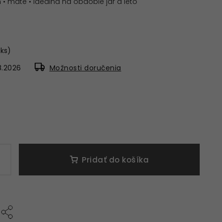
 • maté • ideálna na obdobie jar a leto
 ks)
8.2026
Možnosti doručenia
Pridať do košíka