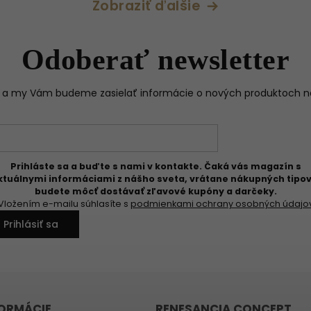
Zobraziť ďalšie
Odoberať newsletter
il a my Vám budeme zasielať informácie o nových produktoch 
Prihláste sa a buďte s nami v kontakte. Čaká vás magazín s
ktuálnymi informáciami z nášho sveta, vrátane nákupných tipov
budete môcť dostávať zľavové kupóny a darčeky.
Vložením e-mailu súhlasíte s
podmienkami ochrany osobných údajo
Prihlásiť sa
FORMÁCIE
RENESANCIA CONCEPT