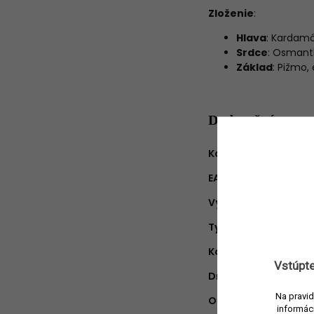
Zloženie
:
Hlava
: Kardamó
Srdce
: Osmant
Základ
: Pižmo,
Dodatočné para
Kategória
:
EAN
:
Výrobca
:
Typ produktu
:
Koncentrácia
:
Vstúpte
Druh vône
:
Na pravid
Objem náplne
:
informác