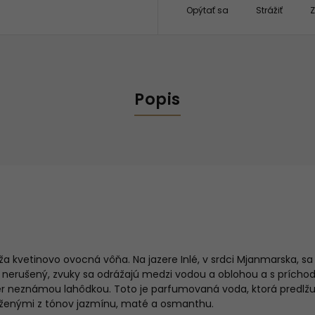
Opýtať sa
Strážiť
Z
Popis
ža kvetinovo ovocná vôňa. Na jazere Inlé, v srdci Mjanmarska, s
m nerušený, zvuky sa odrážajú medzi vodou a oblohou a s prích
r neznámou lahôdkou. Toto je parfumovaná voda, ktorá predlžu
ženými z tónov jazmínu, maté a osmanthu.