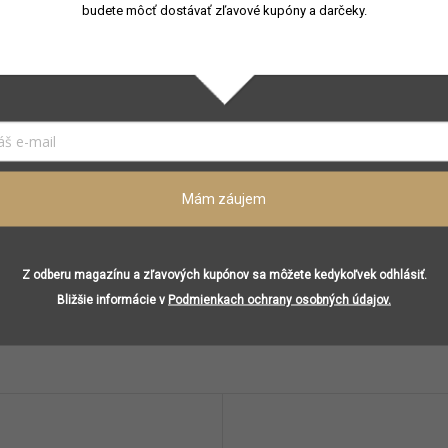
budete môcť dostávať zľavové kupóny a darčeky.
Jar
,
Leto
Unisex
Francúzsko
Kardamónová esencia, bergamotová esencia, čajový akor
Osmanthus absolu, figový akord, Jazmín Sambac absolu
Pižmo, esencia cédrového dreva, fialkový akord, maté ab
Mám záujem
Z odberu magazínu a zľavových kupónov sa môžete kedykoľvek odhlásiť.
Bližšie informácie v
Podmienkach ochrany osobných údajov.
Podobné (8)