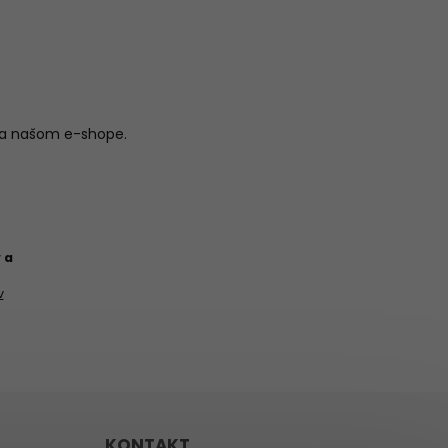
na našom e-shope.
 a
v
KONTAKT