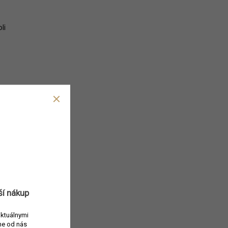
li
ší nákup
aktuálnymi
e od nás