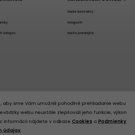
Naše kontakty
enky
Magazín
h údajov
Naša predajňa
, aby sme Vám umožnili pohodlné prehliadanie webu
evádzky webu neustále zlepšovali jeho funkcie, výkon
ac informácií nájdete v odkaze
Cookies
a
Podmienky
h údajov
.