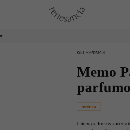
ml
Kód:
MMEDP30IN
Memo Pa
parfumo
Novinka
Unisex parfumovaná vod