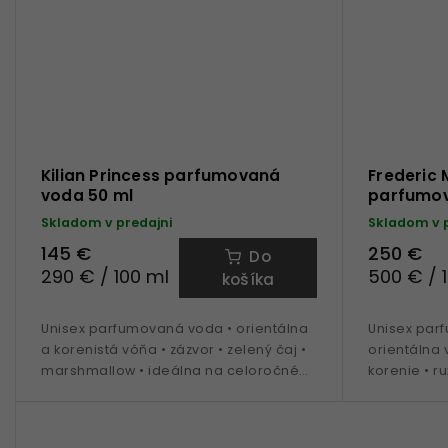
Kilian Princess parfumovaná
Frederic 
voda 50 ml
parfumov
Skladom v predajni
Skladom v 
145 €
250 €
Do
290 € / 100 ml
500 € / 
košíka
Unisex parfumovaná voda • orientálna
Unisex par
a korenistá vôňa • zázvor • zelený čaj •
orientálna 
marshmallow • ideálna na celoročné
korenie • ru
nosenie
labdanum •
- jar