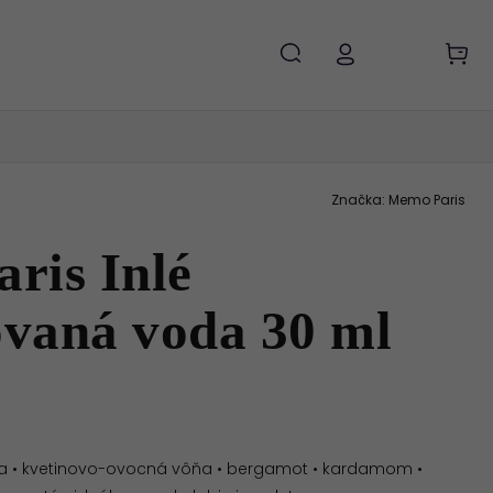
Značka:
Memo Paris
ris Inlé
vaná voda 30 ml
a • kvetinovo-ovocná vôňa • bergamot • kardamom •