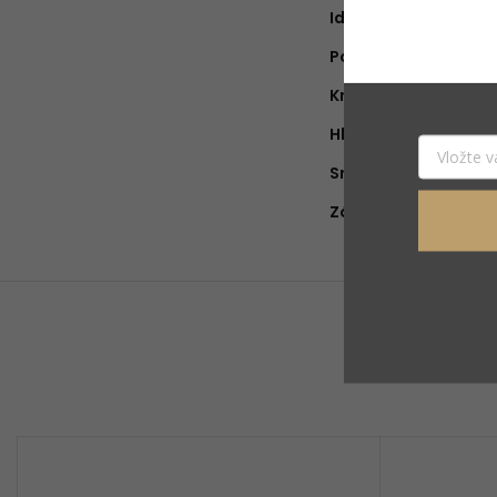
Ideálne na obdobie
:
Pohlavie
:
Krajina pôvodu
:
Hlava
:
Srdce
:
Základ
: