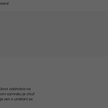
dieľať
a život odohráva na
odom súmraku je chuť
je sen o unášaní sa