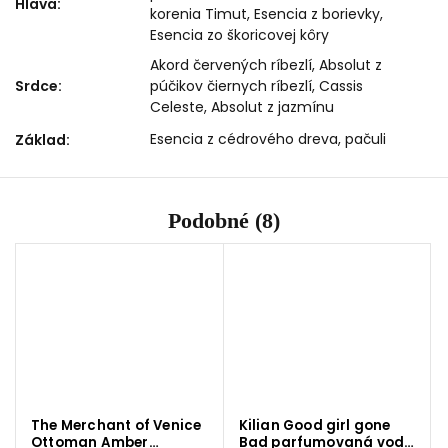
Hlava
:
korenia Timut, Esencia z borievky,
Esencia zo škoricovej kôry
Akord červených ríbezlí, Absolut z
Srdce
:
púčikov čiernych ríbezlí, Cassis
Celeste, Absolut z jazmínu
Esencia z cédrového dreva, pačuli
Základ
:
Podobné (8)
The Merchant of Venice
Kilian Good girl gone
Ottoman Amber
Bad parfumovaná voda