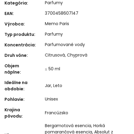
Parfumy
Kategória
:
3700458607147
EAN
:
Memo Paris
Výrobca
:
Parfumy
Typ produktu
:
Parfumované vody
Koncentrácia
:
Citrusová
,
Chyprová
Druh vône
:
Objem
≤ 50 ml
náplne
:
Ideálne na
Jar
,
Leto
obdobie
:
Unisex
Pohlavie
:
Krajina
Francúzsko
pôvodu
:
Bergamotová esencia, Horká
pomarančová esencia, Absolut z