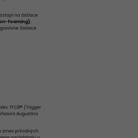
oztopí na čistiace
non-foaming)
,
agresívne čistiace
lex TFC8® (Trigger
ofesora Augustina
nu zmes prírodných
dzene nachádzajú v