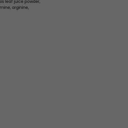
is leaf juice powder,
mine, arginine,