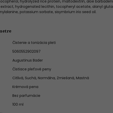
tocopherol, hydrolyzed rice protein, maltodextrin, aloe barbadens
 extract, hydrogenated lecithin, tocopheryl acetate, alanyl gluta
nylalanine, potassium sorbate, sisymbrium irio seed oil.
metre
Čistenie a tonizácia pleti
5060552902097
Augustinus Bader
Čistiace pleťové peny
Citlivá
,
Suchá
,
Normálna
,
Zmiešaná
,
Mastná
Krémová pena
Bez parfumácie
100 ml