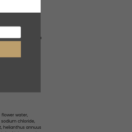
imi vlastnosťami;
poškodením voľnými
otravina“ pre pleť;
ojiť a vyživiť
a, ktorá hydratuje a
oxidanty.
 teplou vodou.
ajprv odličovací
ocit.
 flower water,
 sodium chloride,
, helianthus annuus