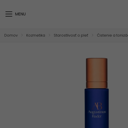
Domov
/
Kozmetika
/
Starostlivosť o pleť
/
Čistenie a tonizá