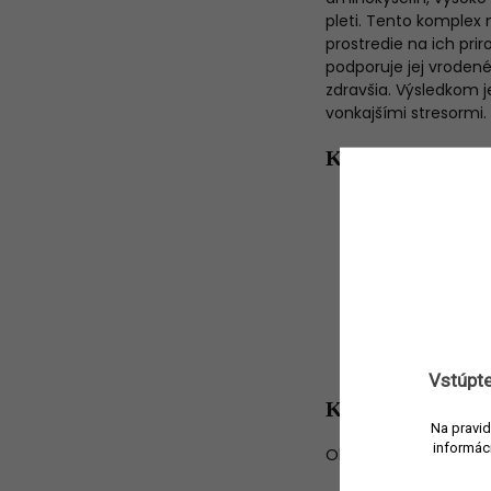
pleti. Tento komplex
prostredie na ich pri
podporuje jej vrodené
zdravšia. Výsledkom 
vonkajšími stresormi.
Kľúčové vlastno
Odstraňuje neč
Hydratuje, osvi
Viditeľne zlepš
elasticitu
Upokojuje stres
Ľahká dual crea
Non-foaming, 
Bez parfumácie
Vstúpte
Kľúčové ingredi
Na pravid
informác
Okrem revolučnej te