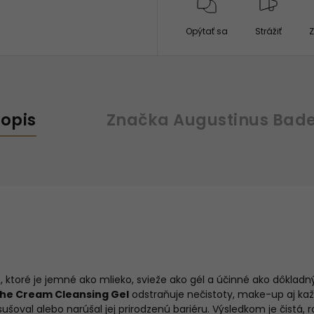
Opýtať sa
Strážiť
Z
opis
Značka
Augustinus Bad
e, ktoré je jemné ako mlieko, svieže ako gél a účinné ako dôkladn
he Cream Cleansing Gel
odstraňuje nečistoty, make-up aj k
ušoval alebo narúšal jej prirodzenú bariéru. Výsledkom je čistá, 