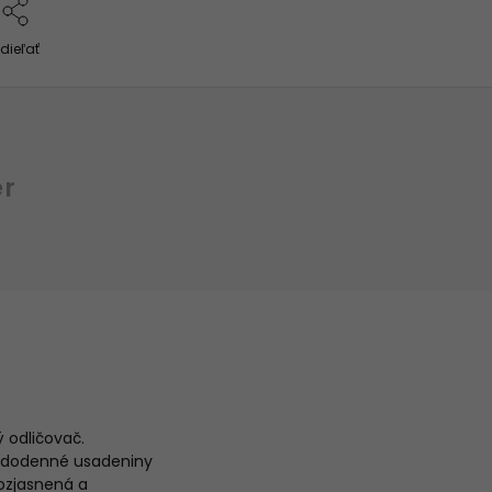
dieľať
er
ý odličovač.
aždodenné usadeniny
rozjasnená a