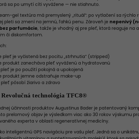
torá sa po umytí cíti vyvážene — nie stiahnuto.
ream-gel textúra má premyslený „rituál“: po vytlačení sa rýchlo r
ej pleti sa zmení na jemnú, ľahkú penu. Zároveň je
nepenivý (
bez parfumácie
, takže je vhodný aj pre pleť, ktorá reaguje na 
ím či diskomfortom.
ch:
e pleť je vyčistená bez pocitu „strhnutia“ (stripped)
že produkt zanecháva pleť vyváženú a hydratovanú
 pleť je po použití pokojná a upokojená
že produkt jemne odstraňuje make-up
 pleť pôsobí žiarivo a zdravo
 Revolučná technológia TFC8®
ej účinnosti produktov Augustinus Bader je patentovaný komp
to prelomový objav je výsledkom viac ako 30 rokov výskumu pr
vaného experta v oblasti regeneratívnej medicíny.
ko inteligentnú GPS navigáciu pre vašu pleť. Jedná sa o unikát
 kvalitných vitamínov a syntetizovaných molekúl, ktoré sa priro