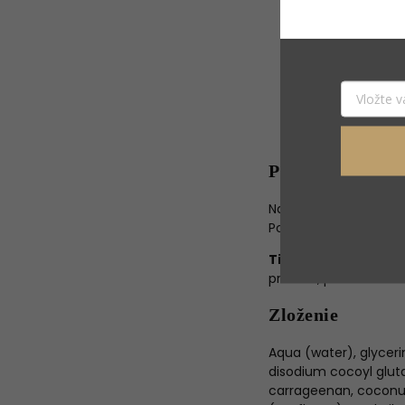
Ružová kvetov
pomáha tonizov
radikálmi.
Extrakt z uho
bohatý na proteí
stresovanú pleť
Šťava z listov 
pomáha chrániť 
Použitie
Naneste na navlhčenú
Pokračujte aplikáciou
Tip:
Ak nosíte výrazne
produkt, potom The C
Zloženie
Aqua (water), glycer
disodium cocoyl gluta
carrageenan, coconut