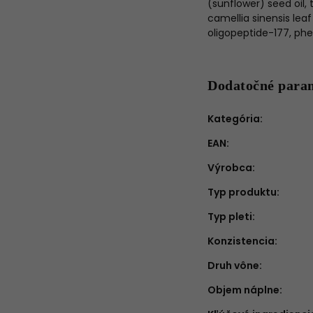
(sunflower) seed oil, 
camellia sinensis leaf
oligopeptide-177, phe
Dodatočné para
Kategória
:
EAN
:
Výrobca
:
Typ produktu
:
Typ pleti
:
Konzistencia
:
Druh vône
:
Objem náplne
: