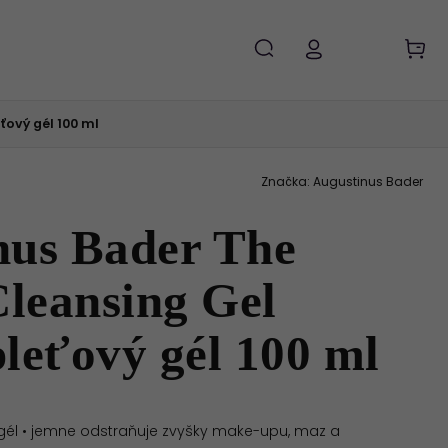
ťový gél 100 ml
Značka:
Augustinus Bader
nus Bader The
leansing Gel
 pleťový gél 100 ml
 gél
• jemne odstraňuje zvyšky make-upu, maz a