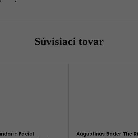
.
e
:
Súvisiaci tovar
ndarin Facial
Augustinus Bader The R