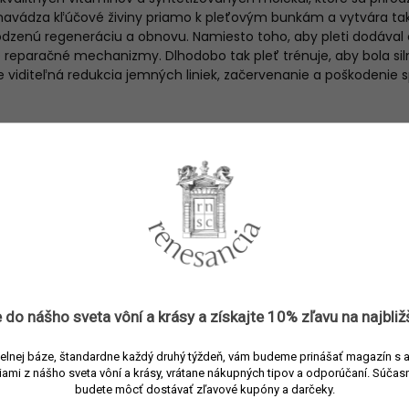
 navádza kľúčové živiny priamo k pleťovým bunkám a vytvára ta
rodzenú regeneráciu a obnovu. Namiesto toho, aby pleti dodával 
 reparačné mechanizmy. Dlhodobo tak pleť trénuje, aby bola silne
je viditeľná redukcia jemných liniek, začervenanie a poškodeni
sti
istoty, make-up a usadeniny bez vysušovania
ežuje a vyživuje; pomáha uzamykať vlhkosť a chrániť kožnú barié
uje tón a textúru pleti; vyhladzuje nedokonalosti, sťahuje póry a
ovanú pleť
m-gel textúra, na mokrej pleti vytvára jemnú ľahkú penu
non-comedogenic
, 100 % vegánsky
 do nášho sveta vôní a
krásy
a získajte
10% zľavu
na najbliž
encie
elnej báze, štandardne každý druhý týždeň, vám budeme prinášať magazín s 
iami z nášho sveta vôní a krásy, vrátane nákupných tipov a odporúčaní.
Súčasn
chnológie
TFC8®
je balzam nabitý tými najkvalitnejšími zložkami:
budete môcť dostávať zľavové kupóny a darčeky.