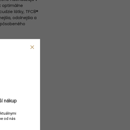
k optimálne
cudzie látky, TFC8®
jšia, odolnejšia a
e spôsobeného
ru
 pomáha udržiavať
ší nákup
aktuálnymi
e od nás