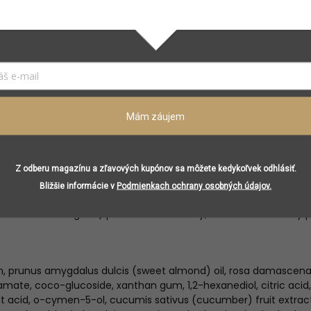
á voda (Rose Flower Water):
prirodzený adstringent s čistiac
ať, zjemňovať a upokojovať pleť a podporuje jej obranu pred 
rky (Cucumber Extract):
vysoko hydratačná, zjemňujúca „superp
ny, lipidy, vitamín C a esenciálne minerály, ktoré pomáhajú upok
.
aloe vera (Aloe Vera Leaf Juice):
upokojujúca emolientná zložk
pleť pred vonkajšími agresormi; bohatá na polysacharidy a anti
Mám záujem
 pleť. Jemne masírujte krúživými pohybmi. Dôkladne opláchnite
Z odberu magazínu a zľavových kupónov sa môžete kedykoľvek odhlásiť.
 svojich produktov Augustinus Bader.
Bližšie informácie v
Podmienkach ochrany osobných údajov.
jší make-up alebo SPF, môžete večer zaradiť dvojité čistenie (n
ream Cleansing Gel) pre maximálne čistý, no stále komfortný p
in, prunus amygdalus dulcis (sweet almond) oil, rosa damascena
mate, coco-glucoside, xanthan gum, 1,2-hexanediol, citric acid,
 acid, o-cymen-5-ol, cucumis sativus (cucumber) fruit extract