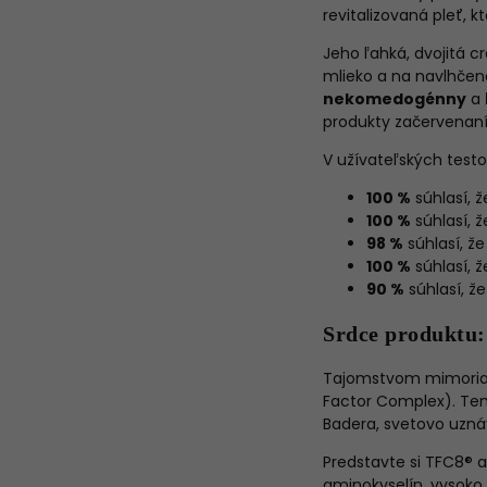
revitalizovaná pleť, k
Jeho ľahká, dvojitá c
mlieko a na navlhčen
nekomedogénny
a
produkty začervenan
V užívateľských testo
100 %
súhlasí, ž
100 %
súhlasí, 
98 %
súhlasí, že
100 %
súhlasí, 
90 %
súhlasí, že
Srdce produktu:
Tajomstvom mimoriadn
Factor Complex). Ten
Badera, svetovo uzná
Predstavte si TFC8® a
aminokyselín, vysoko