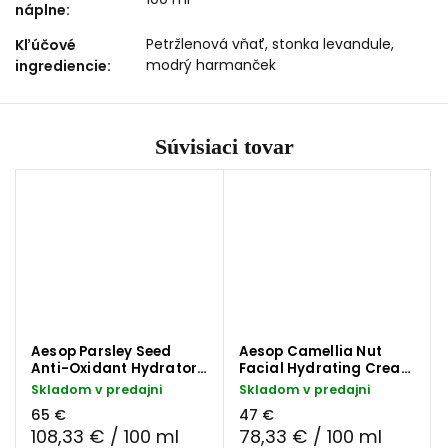
náplne
:
Petržlenová vňať, stonka levandule,
Kľúčové
modrý harmanček
ingrediencie
:
Súvisiaci tovar
Aesop Parsley Seed
Aesop Camellia Nut
Anti-Oxidant Hydrator
Facial Hydrating Cream
pleťové mlieko 60 ml
pleťový krém 60 ml
Skladom v predajni
Skladom v predajni
65 €
47 €
108,33 € / 100 ml
78,33 € / 100 ml