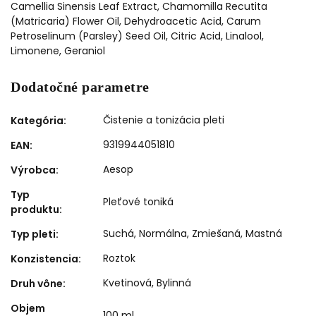
Camellia Sinensis Leaf Extract, Chamomilla Recutita
(Matricaria) Flower Oil, Dehydroacetic Acid, Carum
Petroselinum (Parsley) Seed Oil, Citric Acid, Linalool,
Limonene, Geraniol
Dodatočné parametre
Čistenie a tonizácia pleti
Kategória
:
9319944051810
EAN
:
Aesop
Výrobca
:
Typ
Pleťové toniká
produktu
:
Suchá
,
Normálna
,
Zmiešaná
,
Mastná
Typ pleti
:
Roztok
Konzistencia
:
Kvetinová, Bylinná
Druh vône
:
Objem
100 ml