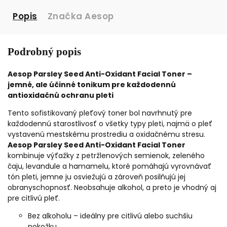
Popis
Značka
Aesop
Podrobný popis
Aesop Parsley Seed Anti-Oxidant Facial Toner –
jemné, ale účinné tonikum pre každodennú
antioxidačnú ochranu pleti
Tento sofistikovaný pleťový toner bol navrhnutý pre
každodennú starostlivosť o všetky typy pleti, najmä o pleť
vystavenú mestskému prostrediu a oxidačnému stresu.
Aesop Parsley Seed Anti-Oxidant Facial Toner
kombinuje výťažky z petržlenových semienok, zeleného
čaju, levandule a hamamelu, ktoré pomáhajú vyrovnávať
tón pleti, jemne ju osviežujú a zároveň posilňujú jej
obranyschopnosť. Neobsahuje alkohol, a preto je vhodný aj
pre citlivú pleť.
Bez alkoholu – ideálny pre citlivú alebo suchšiu
pokožku