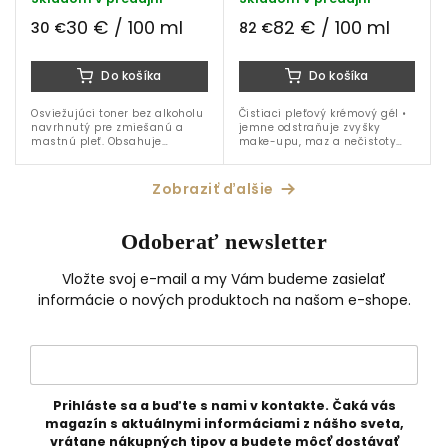
ml
30 € / 100 ml
82 € / 100 ml
30 €
82 €
Do košíka
Do košíka
Osviežujúci toner bez alkoholu
Čistiaci pleťový krémový gél •
navrhnutý pre zmiešanú a
jemne odstraňuje zvyšky
mastnú pleť. Obsahuje
make-upu, maz a nečistoty
niacínamid, hamamel a
• patentovaná
levanduľu, ktoré pleť tonizujú,
technologia TFC8® • ružová
čistia a upokojujú bez
kvetová voda • extrakt z...
Zobraziť ďalšie
vysušenia.
Odoberať newsletter
Vložte svoj e-mail a my Vám budeme zasielať
informácie o nových produktoch na našom e-shope.
Prihláste sa a buďte s nami v kontakte. Čaká vás
magazín s aktuálnymi informáciami z nášho sveta,
vrátane nákupných tipov a budete môcť dostávať