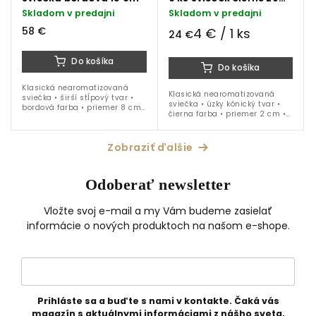
cm
Skladom v predajni
Skladom v predajni
58 €
4 € / 1 ks
24 €
Do košíka
Do košíka
Klasická nearomatizovaná
Klasická nearomatizovaná
sviečka • širší stĺpový tvar •
sviečka • úzky kónický tvar •
bordová farba • priemer 8 cm
čierna farba • priemer 2 cm •
• výška 15 cm
výška 20 cm • 6 ks balenie
Zobraziť ďalšie
Odoberať newsletter
Vložte svoj e-mail a my Vám budeme zasielať
informácie o nových produktoch na našom e-shope.
Prihláste sa a buďte s nami v kontakte. Čaká vás
magazín s aktuálnymi informáciami z nášho sveta,