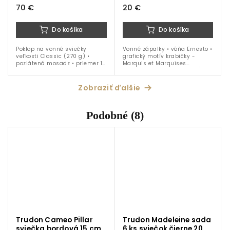
70 €
20 €
Do košíka
Do košíka
Poklop na vonné sviečky
Vonné zápalky • vôňa Ernesto •
veľkosti Classic (270 g) •
grafický motív krabičky -
pozlátená mosadz • priemer 10
Marquis et Marquises
cm
(Markízovia a Markízy) • dĺžka
20 cm
Zobraziť ďalšie
Podobné (8)
Trudon Cameo Pillar
Trudon Madeleine sada
sviečka bordová 15 cm
6 ks sviečok čierne 20