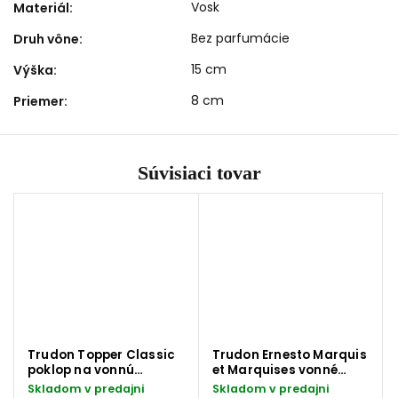
Vosk
Materiál
:
Bez parfumácie
Druh vône
:
15 cm
Výška
:
8 cm
Priemer
:
Súvisiaci tovar
Trudon Topper Classic
Trudon Ernesto Marquis
poklop na vonnú
et Marquises vonné
sviečku 10 cm
zápalky
Skladom v predajni
Skladom v predajni