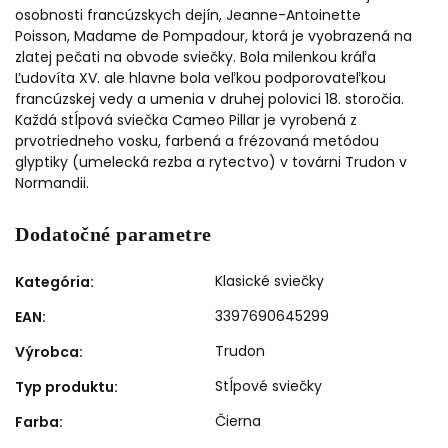
osobnosti francúzskych dejín,
Jeanne-Antoinette
Poisson,
Madame de Pompadour, ktorá je vyobrazená na
zlatej pečati na obvode sviečky. Bola milenkou kráľa
Ľudovíta XV. ale hlavne bola veľkou podporovateľkou
francúzskej vedy a umenia v druhej polovici 18. storočia.
Každá stĺpová sviečka Cameo Pillar je vyrobená z
prvotriedneho vosku, farbená a frézovaná metódou
glyptiky (umelecká rezba a rytectvo) v továrni Trudon v
Normandii.
Dodatočné parametre
Klasické sviečky
Kategória
:
3397690645299
EAN
:
Trudon
Výrobca
:
Stĺpové sviečky
Typ produktu
:
Čierna
Farba
: