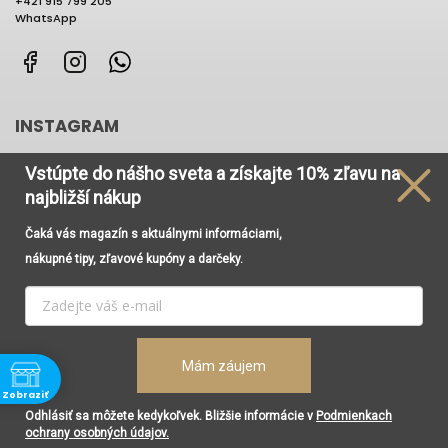
+421 915 799 205
WhatsApp
Facebook
Instagram
WhatsApp
INSTAGRAM
Vstúpte do nášho sveta
a získajte
10% zľavu na
najbližší nákup
Čaká vás magazín s aktuálnymi informáciami,
Používame cookies, aby sme Vám umožnili pohodlné
nákupné tipy, zľavové kupóny a darčeky.
prehliadanie webu a vďaka analýze prevádzky webu
neustále zlepšovali jeho funkcie, výkon a použiteľnosť. Viac
informácií nájdete v odkaze
Cookies
a
Podmienky
ochrany osobných údajov
.
Vytvoril Shoptet
Copyright 2026
Renesancia Concept Store
. Všetky práva
Mám záujem
Nastavenie
vyhradené.
Zobraziť
Upraviť nastavenie cookies
Súhlasím
Grafický návrh vytvořil a nakódoval
Shoptak.cz
Odhlásiť sa môžete kedykoľvek. Bližšie informácie v
Podmienkach
ne
ochrany osobných údajov.