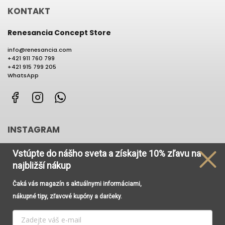
KONTAKT
Renesancia Concept Store
info
@
renesancia.com
+421 911 760 799
+421 915 799 205
WhatsApp
Facebook
Instagram
WhatsApp
INSTAGRAM
Vstúpte do nášho sveta
a získajte
10% zľavu na
najbližší nákup
Čaká vás magazín s aktuálnymi informáciami,
Používame cookies, aby sme Vám umožnili pohodlné
nákupné tipy, zľavové kupóny a darčeky.
prehliadanie webu a vďaka analýze prevádzky webu
neustále zlepšovali jeho funkcie, výkon a použiteľnosť. Viac
informácií nájdete v odkaze
Cookies
a
Podmienky