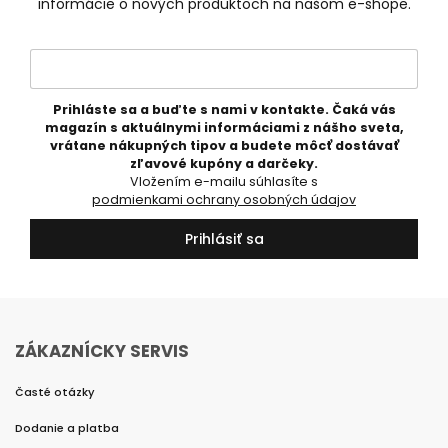
informácie o nových produktoch na našom e-shope.
Prihláste sa a buďte s nami v kontakte. Čaká vás
magazín s aktuálnymi informáciami z nášho sveta,
vrátane nákupných tipov a budete môcť dostávať
zľavové kupóny a darčeky.
Vložením e-mailu súhlasíte s
podmienkami ochrany osobných údajov
Prihlásiť sa
ZÁKAZNÍCKY SERVIS
Časté otázky
Dodanie a platba