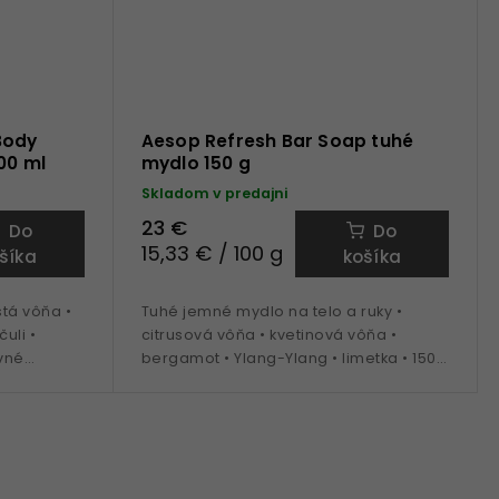
Body
Aesop Refresh Bar Soap tuhé
00 ml
mydlo 150 g
Skladom v predajni
23 €
Do
Do
15,33 € / 100 g
šíka
košíka
tá vôňa •
Tuhé jemné mydlo na telo a ruky •
uli •
citrusová vôňa • kvetinová vôňa •
ovné
bergamot • Ylang-Ylang • limetka • 150
g balenie