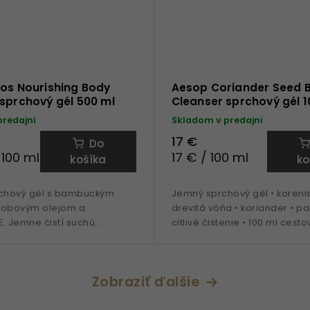
eos Nourishing Body
Aesop Coriander Seed 
sprchový gél 500 ml
Cleanser sprchový gél 1
predajni
Skladom v predajni
17 €
Do
 100 ml
17 € / 100 ml
košíka
ko
rchový gél s bambuckým
Jemný sprchový gél • korenis
jobovým olejom a
drevitá vôňa • koriander • pač
. Jemne čistí suchú
citlivé čistenie • 100 ml cest
anecháva ju hebkú,
balenie
 a zahalenú do hrejivej
enistej vône.
Zobraziť ďalšie