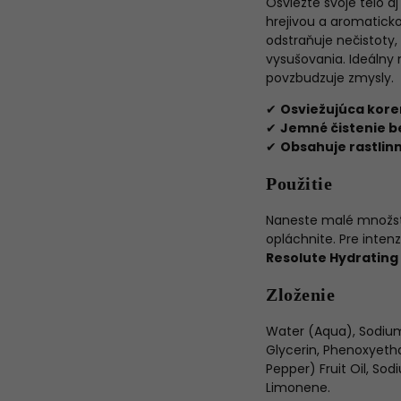
Osviežte svoje telo a
hrejivou a aromaticko
odstraňuje nečistoty,
vysušovania. Ideálny
povzbudzuje zmysly.
✔
Osviežujúca kore
✔
Jemné čistenie b
✔
Obsahuje rastlin
Použitie
Naneste malé množst
opláchnite. Pre inten
Resolute Hydratin
Zloženie
Water (Aqua), Sodium
Glycerin, Phenoxyeth
Pepper) Fruit Oil, So
Limonene.