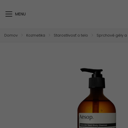
Domov
/
Kozmetika
/
Starostlivosť o telo
/
Sprchové gély a