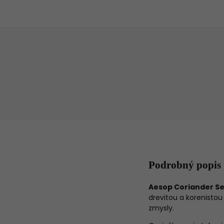
Podrobný popis
Aesop Coriander S
drevitou a korenistou
zmysly.