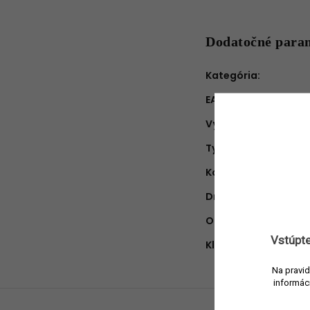
Dodatočné para
Kategória
:
EAN
:
Výrobca
:
Typ produktu
:
Konzistencia
:
Druh vône
:
Objem náplne
:
Vstúpte
Kľúčové ingredienci
Na pravid
informác