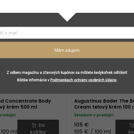
Súvisiaci tovar
Mám záujem
Z odberu magazínu a zľavových kupónov sa môžete kedykoľvek odhlásiť.
Bližšie informácie v
Podmienkach ochrany osobných údajov.
nd Concentrate Body
Augustinus Bader The 
vý krém 500 ml
Cream telový krém 100 
predajni
Skladom v predajni
105 €
Do
 100 ml
105 € / 100 ml
košíka
ko