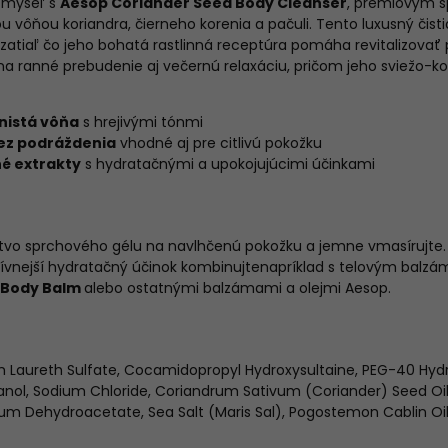
j myseľ s
Aesop Coriander Seed Body Cleanser
, prémiovým 
u vôňou koriandra, čierneho korenia a pačuli. Tento luxusný čist
 zatiaľ čo jeho bohatá rastlinná receptúra pomáha revitalizovať
 na ranné prebudenie aj večernú relaxáciu, pričom jeho sviežo-k
nistá vôňa
s hrejivými tónmi
ez podráždenia
vhodné aj pre citlivú pokožku
né extrakty
s hydratačnými a upokojujúcimi účinkami
vo sprchového gélu na navlhčenú pokožku a jemne vmasírujte.
zívnejší hydratačný účinok kombinujte
napríklad s telovým bal
g Body Balm
alebo ostatnými balzámami a olejmi Aesop.
 Laureth Sulfate, Cocamidopropyl Hydroxysultaine, PEG-40 Hydr
anol, Sodium Chloride, Coriandrum Sativum (Coriander) Seed Oil,
dium Dehydroacetate, Sea Salt (Maris Sal), Pogostemon Cablin Oil, 