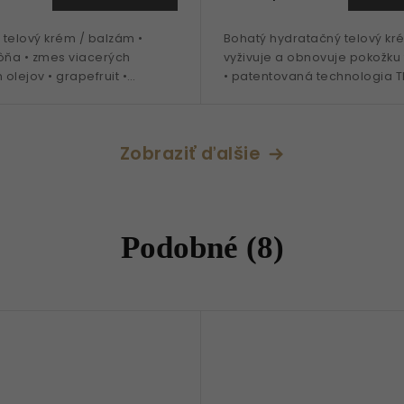
telový krém / balzám •
Bohatý hydratačný telový kr
ôňa • zmes viacerých
vyživuje a obnovuje pokožku 
olejov • grapefruit •
• patentovaná technologia T
á a citrónová kôra • 500
bambucké maslo • Bisabolol
 s dávkovačom
pre všetky typy pleti
Zobraziť ďalšie
Podobné (8)