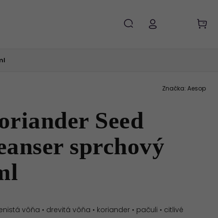
ml
Značka:
Aesop
oriander Seed
eanser sprchový
ml
istá vôňa • drevitá vôňa • koriander • pačuli • citlivé