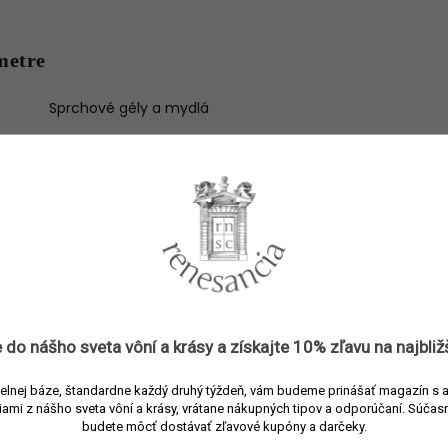
metre
Sprchové gély a mydlá
3614274581416
Aesop
Sprchové gély
Gél
Drevitá, Korenistá
500 ml
 do nášho sveta vôní a
krásy
a získajte
10% zľavu
na najbliž
Koriander, čierne korenie, pačuli
e
:
elnej báze, štandardne každý druhý týždeň, vám budeme prinášať magazín s 
iami z nášho sveta vôní a krásy, vrátane nákupných tipov a odporúčaní.
Súčasn
budete môcť dostávať zľavové kupóny a darčeky.