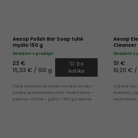
Aesop Polish Bar Soap tuhé
Aesop El
mydlo 150 g
Cleanser 
Skladom v predajni
Skladom v 
23 €
51 €
Do
15,33 € / 100 g
10,20 € /
košíka
Tuhé exfoliačné mydlo na telo a ruky •
Výživný sp
svieža aromatická vôňa • kvet šalvie •
maslom, jo
pemza • ihličie • gáfor • 150 g balenie
vitamínom E
pokožku, z
hydratovanú
drevito-kor