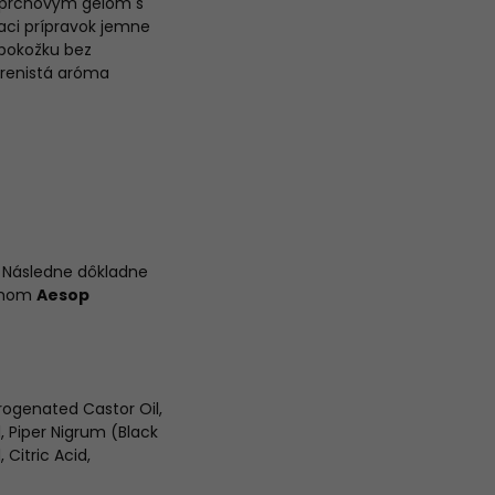
sprchovým gélom s
iaci prípravok jemne
 pokožku bez
orenistá aróma
 Následne dôkladne
zámom
Aesop
ogenated Castor Oil,
 Piper Nigrum (Black
Citric Acid,