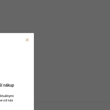
ší nákup
aktuálnymi
e od nás