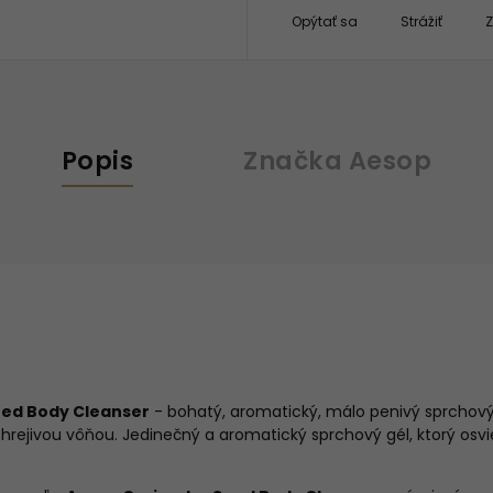
Opýtať sa
Strážiť
Z
Popis
Značka
Aesop
eed Body Cleanser
- bohatý, aromatický, málo penivý sprchový
 hrejivou vôňou. Jedinečný a aromatický sprchový gél, ktorý osv