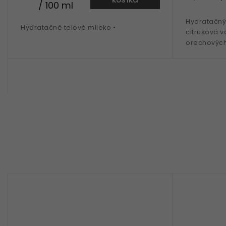
/ 100 ml
Hydratačný 
Hydratačné telové mlieko •
citrusová v
orechových 
pomarančov
ml balenie