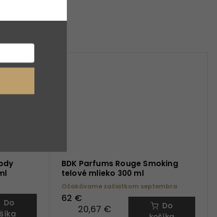
Body
BDK Parfums Rouge Smoking
ml
telové mlieko 300 ml
Očakávame začiatkom septembra
62 €
Do
Do
20,67 €
šíka
košíka