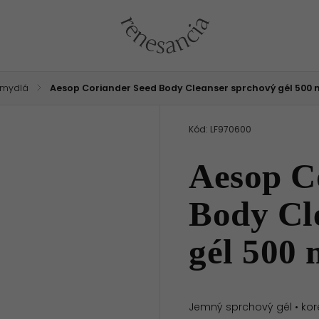
 mydlá
/
Aesop Coriander Seed Body Cleanser sprchový gél 500 
Kód:
LF970600
Aesop C
Body Cl
gél 500 
Jemný sprchový gél • koren