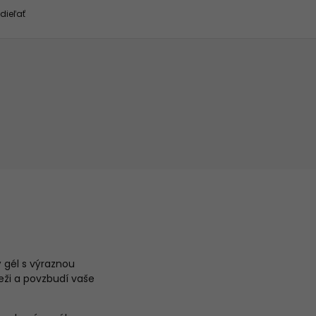
dieľať
 gél s výraznou
ieži a povzbudí vaše