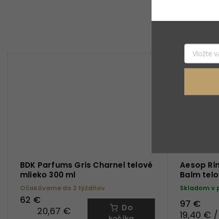
BDK Parfums Gris Charnel telové
Aesop Ri
mlieko 300 ml
Balm telo
Očakávame do 2 týždňov
Skladom v 
62 €
97 €
Do
20,67 €
19,40 € /
košíka