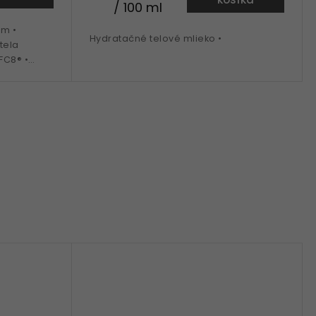
/ 100 ml
ém •
Hydratačné telové mlieko •
tela
FC8® •
 • vhodný