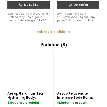
Do košíka
Do košíka
Sprchový gél • citrusová vôňa
Jemný sprchový gél •
• zelené tóny • pelargónia •
citrusová vôňa • zelené tóny •
mandarínka • bergamot • 500
pelargónia • mandarínka •
ml balenie s dávkovačom
bergamot • 100 ml cestovné
balenie
Zobraziť ďalšie
Podobné (8)
Aesop Geranium Leaf
Aesop Rejuvenate
Hydrating Body
Intensive Body Balm
Treatment telový olej
telový krém 500 ml
Skladom v predajni
Skladom v predajni
100 ml