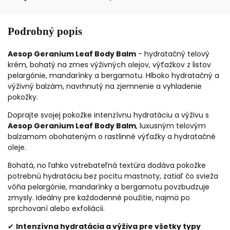
Podrobný popis
Aesop Geranium Leaf Body Balm
- hydratačný telový
krém,
b
ohatý na zmes výživných olejov, výťažkov z listov
pelargónie, mandarínky a bergamotu. Hlboko hydratačný a
výživný balzám, navrhnutý na zjemnenie a vyhladenie
pokožky.
Doprajte svojej pokožke intenzívnu hydratáciu a výživu s
Aesop Geranium Leaf Body Balm
, luxusným telovým
balzamom obohateným o rastlinné výťažky a hydratačné
oleje.
Bohatá, no ľahko vstrebateľná textúra dodáva pokožke
potrebnú hydratáciu bez pocitu mastnoty, zatiaľ čo svieža
vôňa pelargónie, mandarínky a bergamotu povzbudzuje
zmysly. Ideálny pre každodenné použitie, najmä po
sprchovaní alebo exfoliácii.
✔
Intenzívna hydratácia a výživa pre všetky typy