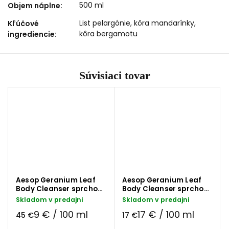
500 ml
Objem náplne
:
List pelargónie, kôra mandarínky,
Kľúčové
kôra bergamotu
ingrediencie
:
Súvisiaci tovar
Aesop Geranium Leaf
Aesop Geranium Leaf
Body Cleanser sprchový
Body Cleanser sprchový
gél 500 ml
gél 100 ml
Skladom v predajni
Skladom v predajni
9 € / 100 ml
17 € / 100 ml
45 €
17 €