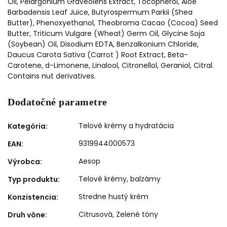
Oil, Pelargonium Graveolens Extract, Tocopherol, Aloe
Barbadensis Leaf Juice, Butyrospermum Parkii (Shea
Butter), Phenoxyethanol, Theobroma Cacao (Cocoa) Seed
Butter, Triticum Vulgare (Wheat) Germ Oil, Glycine Soja
(Soybean) Oil, Disodium EDTA, Benzalkonium Chloride,
Daucus Carota Sativa (Carrot ) Root Extract, Beta-
Carotene, d-Limonene, Linalool, Citronellol, Geraniol, Citral.
Contains nut derivatives.
Dodatočné parametre
Telové krémy a hydratácia
Kategória
:
9319944000573
EAN
:
Aesop
Výrobca
:
Telové krémy, balzámy
Typ produktu
:
Stredne hustý krém
Konzistencia
:
Citrusová, Zelené tóny
Druh vône
: