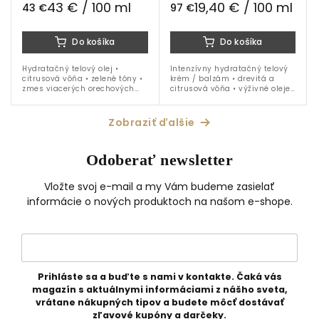
43 € / 100 ml
19,40 € / 100 ml
43 €
97 €
Do košíka
Do košíka
Hydratačný telový olej •
Intenzívny hydratačný telový
citrusová vôňa • zelené tóny •
krém / balzám • drevitá a
zmes viacerých orechových
citrusová vôňa • výživné oleje
olejov • pelargónia •
z viacerých druhov orechov •
mandarínka •
vanilka • santalové drevo •
bergamot • vitamín E • 100 ml
mandarínka • 500 ml balenie
Zobraziť ďalšie
balenie
s...
Odoberať newsletter
Vložte svoj e-mail a my Vám budeme zasielať
informácie o nových produktoch na našom e-shope.
Prihláste sa a buďte s nami v kontakte. Čaká vás
magazín s aktuálnymi informáciami z nášho sveta,
vrátane nákupných tipov a budete môcť dostávať
zľavové kupóny a darčeky.