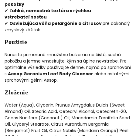
pokožky
✔
Ľahká, nemastná textúra s rýchlou
vstrebateľnosťou
✔
Osviežujúca vôňa pelargónie a citrusov
pre dokonalý
zmyslový zážitok
Použitie
Naneste primerané množstvo balzamu na čistú, suchú
pokožku a jemne vmasírujte, kým sa úplne nevstrebe. Pre
optimálne výsledky používajte denne, najmä po sprchovaní
s
Aesop Geranium Leaf Body Cleanser
alebo ostatnými
sprchovými gélmi Aesop.
Zloženie
Water (Aqua), Glycerin, Prunus Amygdalus Dulcis (Sweet
Almond) Oil, Stearic Acid, Cetearyl Alcohol, Ceteareth-20,
Cocos Nucifera (Coconut ) Oil, Macadamia Ternifolia Seed
Oil, Glyceryl Stearate, Citrus Aurantium Bergamia
(Bergamot) Fruit Oil, Citrus Nobilis (Mandarin Orange) Peel