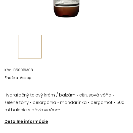
Kód:
B500BM08
Značka:
Aesop
Hydratačný telový krém / balzám • citrusová vôňa •
zelené tóny •
pelargónia • mandarínka • bergamot •
500
ml balenie s dávkovačom
Detailné informácie