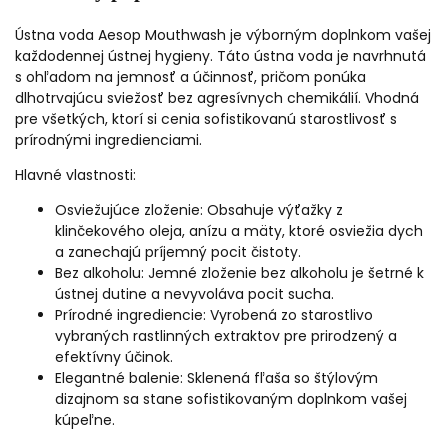
Ústna voda Aesop Mouthwash je výborným doplnkom vašej
každodennej ústnej hygieny. Táto ústna voda je navrhnutá
s ohľadom na jemnosť a účinnosť, pričom ponúka
dlhotrvajúcu sviežosť bez agresívnych chemikálií. Vhodná
pre všetkých, ktorí si cenia sofistikovanú starostlivosť s
prírodnými ingredienciami.
Hlavné vlastnosti:
Osviežujúce zloženie: Obsahuje výťažky z
klinčekového oleja, anízu a mäty, ktoré osviežia dych
a zanechajú príjemný pocit čistoty.
Bez alkoholu: Jemné zloženie bez alkoholu je šetrné k
ústnej dutine a nevyvoláva pocit sucha.
Prírodné ingrediencie: Vyrobená zo starostlivo
vybraných rastlinných extraktov pre prirodzený a
efektívny účinok.
Elegantné balenie: Sklenená fľaša so štýlovým
dizajnom sa stane sofistikovaným doplnkom vašej
kúpeľne.