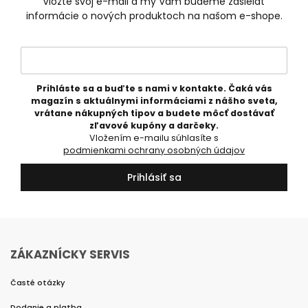
Vložte svoj e-mail a my Vám budeme zasielať
informácie o nových produktoch na našom e-shope.
Prihláste sa a buďte s nami v kontakte. Čaká vás
magazín s aktuálnymi informáciami z nášho sveta,
vrátane nákupných tipov a budete môcť dostávať
zľavové kupóny a darčeky.
Vložením e-mailu súhlasíte s
podmienkami ochrany osobných údajov
Prihlásiť sa
ZÁKAZNÍCKY SERVIS
Časté otázky
Dodanie a platba