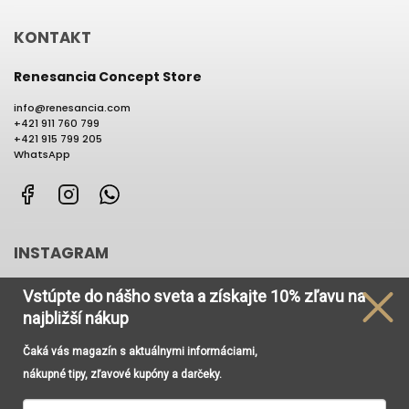
KONTAKT
Renesancia Concept Store
info
@
renesancia.com
+421 911 760 799
+421 915 799 205
WhatsApp
Facebook
Instagram
WhatsApp
INSTAGRAM
Vstúpte do nášho sveta
a získajte
10% zľavu na
najbližší nákup
Čaká vás magazín s aktuálnymi informáciami,
Používame cookies, aby sme Vám umožnili pohodlné
nákupné tipy, zľavové kupóny a darčeky.
prehliadanie webu a vďaka analýze prevádzky webu
neustále zlepšovali jeho funkcie, výkon a použiteľnosť. Viac