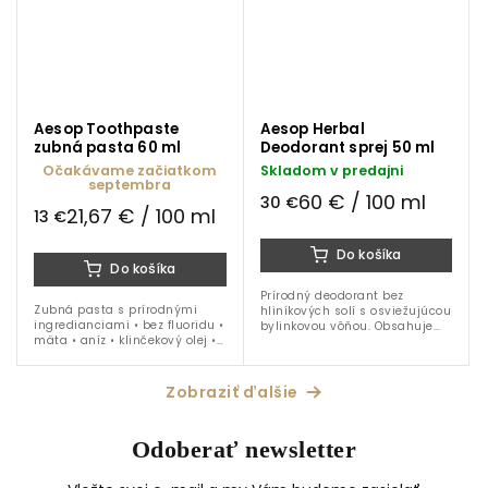
Aesop Toothpaste
Aesop Herbal
zubná pasta 60 ml
Deodorant sprej 50 ml
Očakávame začiatkom
Skladom v predajni
septembra
60 € / 100 ml
30 €
21,67 € / 100 ml
13 €
Do košíka
Do košíka
Prírodný deodorant bez
Zubná pasta s prírodnými
hliníkových solí s osviežujúcou
ingredianciami • bez fluoridu •
bylinkovou vôňou. Obsahuje
mäta • aníz • klinčekový olej •
esenciálne oleje z rozmarínu,
60 ml
šalvie a vetiveru, ktoré
prirodzene neutralizujú
zápach.
Zobraziť ďalšie
Odoberať newsletter