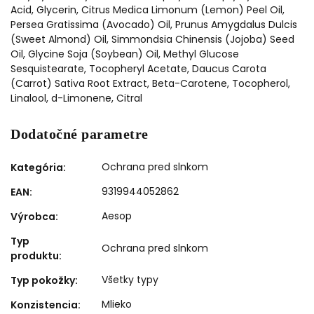
Acid, Glycerin, Citrus Medica Limonum (Lemon) Peel Oil,
Persea Gratissima (Avocado) Oil, Prunus Amygdalus Dulcis
(Sweet Almond) Oil, Simmondsia Chinensis (Jojoba) Seed
Oil, Glycine Soja (Soybean) Oil, Methyl Glucose
Sesquistearate, Tocopheryl Acetate, Daucus Carota
(Carrot) Sativa Root Extract, Beta-Carotene, Tocopherol,
Linalool, d-Limonene, Citral
Dodatočné parametre
Ochrana pred slnkom
Kategória
:
9319944052862
EAN
:
Aesop
Výrobca
:
Typ
Ochrana pred slnkom
produktu
:
Všetky typy
Typ pokožky
:
Mlieko
Konzistencia
: