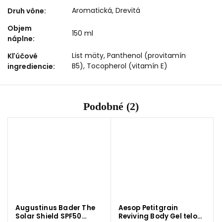
Aromatická, Drevitá
Druh vône
:
Objem
150 ml
náplne
:
List mäty, Panthenol (provitamín
Kľúčové
B5), Tocopherol (vitamín E)
ingrediencie
:
Podobné (2)
Augustinus Bader The
Aesop Petitgrain
Solar Shield SPF50
Reviving Body Gel telový