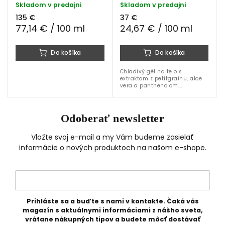
telový krém 175 ml
gél po opaľovaní 150 ml
Skladom v predajni
Skladom v predajni
135 €
37 €
77,14 € / 100 ml
24,67 € / 100 ml
Do košíka
Do košíka
Chladivý gél na telo s
extraktom z petitgrainu, aloe
vera a panthenolom.
Upokojuje, hydratuje a
osviežuje pokožku vystavenú
slnku alebo horúčave. Ideálny
aj po holení.
Odoberať newsletter
Vložte svoj e-mail a my Vám budeme zasielať
informácie o nových produktoch na našom e-shope.
Prihláste sa a buďte s nami v kontakte. Čaká vás
magazín s aktuálnymi informáciami z nášho sveta,
vrátane nákupných tipov a budete môcť dostávať