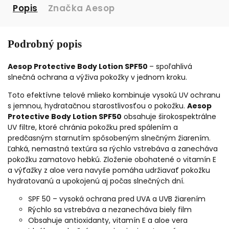
Popis
Značka
Aesop
Podrobný popis
Aesop Protective Body Lotion SPF50
– spoľahlivá
slnečná ochrana a výživa pokožky v jednom kroku.
Toto efektívne telové mlieko kombinuje vysokú UV ochranu
s jemnou, hydratačnou starostlivosťou o pokožku.
Aesop
Protective Body Lotion SPF50
obsahuje širokospektrálne
UV filtre, ktoré chránia pokožku pred spálením a
predčasným starnutím spôsobeným slnečným žiarením.
Ľahká, nemastná textúra sa rýchlo vstrebáva a zanecháva
pokožku zamatovo hebkú. Zloženie obohatené o vitamín E
a výťažky z aloe vera navyše pomáha udržiavať pokožku
hydratovanú a upokojenú aj počas slnečných dní.
SPF 50 – vysoká ochrana pred UVA a UVB žiarením
Rýchlo sa vstrebáva a nezanecháva biely film
Obsahuje antioxidanty, vitamín E a aloe vera