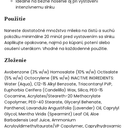
Ideálne na bežné nosenie aj pri vystavení
intenzívnemu slnku
Použitie
Naneste dostatočné množstvo mlieka na čistú a suchú
pokožku minimálne 20 minút pred vystavením sa slnku.
Aaplikujte opakovane, najmä po kúpaní, potení alebo
osušení uterákom. Vhodné na každodenné použitie.
Zloženie
Avobenzone (3% w/w) Homosalate (10% w/w) Octisalate
(5% w/w) Octocrylene (8% w/w) INACTIVE INGREDIENTS:
Water (Aqua), C12-15 Alkyl Benzoate, Triacontanyl PVP,
Euphorbia Cerifera (Candelilla) Wax, Silica, PEG-15
Cocamine, Acrylates/Steareth-20 Methacrylate
Copolymer, PEG-40 Stearate, Glyceryl Behenate,
Panthenol, Lavandula Angustifolia (Lavender) Oil, Caprylyl
Glycol, Mentha Viridis (Spearmint) Leaf Oil, Aloe
Barbadensis Leaf Juice, Ammonium
Acryloyldimethyltaurate/VP Copolymer, Caprylhydroxamic