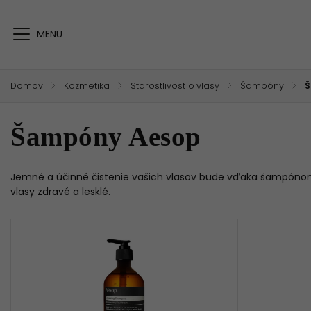
Domov
/
Kozmetika
/
Starostlivosť o vlasy
/
Šampóny
/
Š
Šampóny Aesop
Jemné a účinné čistenie vašich vlasov bude vďaka šampón
vlasy zdravé a lesklé.