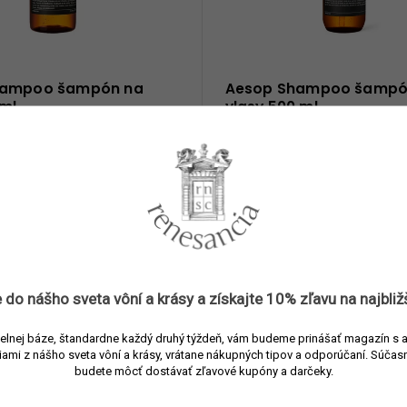
hampoo šampón na
Aesop Shampoo šampó
 ml
vlasy 500 ml
predajni
Očakávame v polovici augus
49 €
Do
0 ml
9,80 € / 100 ml
košíka
ko
šampón na každodenné
Vyvážený šampón na každo
 rozmarínom, cédrovým
použitie s rozmarínom, céd
evanduľou. Jemne čistí
drevom a levanduľou. Jemne
kožku, dodáva lesk a
vlasovú pokožku, dodáva les
 do nášho sveta vôní a
krásy
a získajte
10% zľavu
na najbliž
asy zdravé a svieže.
udržiava vlasy zdravé a svie
elnej báze, štandardne každý druhý týždeň, vám budeme prinášať magazín s 
iami z nášho sveta vôní a krásy, vrátane nákupných tipov a odporúčaní.
Súčasn
budete môcť dostávať zľavové kupóny a darčeky.
Odoberať newsletter