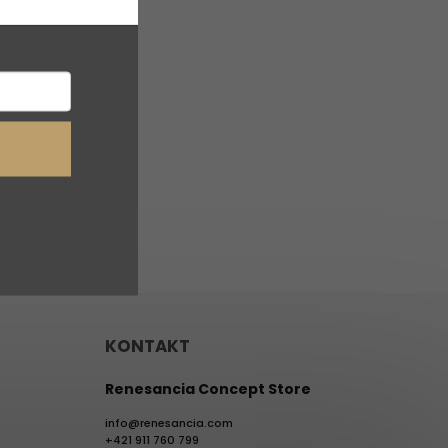
na našom e-shope.
 a
v
KONTAKT
Renesancia Concept Store
info
@
renesancia.com
+421 911 760 799